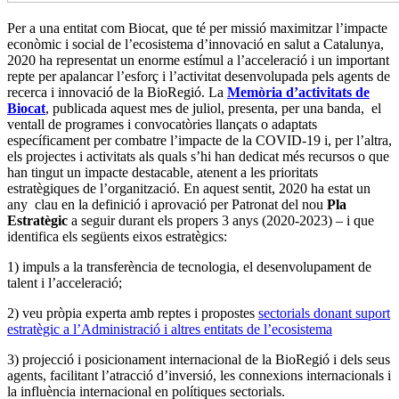
Per a una entitat com Biocat, que té per missió maximitzar l’impacte
econòmic i social de l’ecosistema d’innovació en salut a Catalunya,
2020 ha representat un enorme estímul a l’acceleració i un important
repte per apalancar l’esforç i l’activitat desenvolupada pels agents de
recerca i innovació de la BioRegió. La
Memòria d’activitats de
Biocat
, publicada aquest mes de juliol, presenta, per una banda, el
ventall de programes i convocatòries llançats o adaptats
específicament per combatre l’impacte de la COVID-19 i, per l’altra,
els projectes i activitats als quals s’hi han dedicat més recursos o que
han tingut un impacte destacable, atenent a les prioritats
estratègiques de l’organització. En aquest sentit, 2020 ha estat un
any clau en la definició i aprovació per Patronat del nou
Pla
Estratègic
a seguir durant els propers 3 anys (2020-2023) – i que
identifica els següents eixos estratègics:
1) impuls a la transferència de tecnologia, el desenvolupament de
talent i l’acceleració;
2) veu pròpia experta amb reptes i propostes
sectorials donant suport
estratègic a l’Administració i altres entitats de l’ecosistema
3) projecció i posicionament internacional de la BioRegió i dels seus
agents, facilitant l’atracció d’inversió, les connexions internacionals i
la influència internacional en polítiques sectorials.