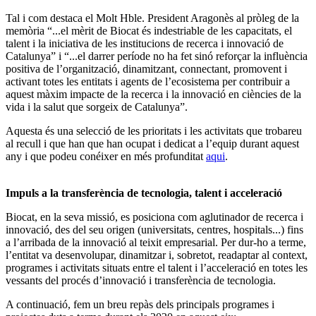
Tal i com destaca el Molt Hble. President Aragonès al pròleg de la
memòria “...el mèrit de Biocat és indestriable de les capacitats, el
talent i la iniciativa de les institucions de recerca i innovació de
Catalunya” i “...el darrer període no ha fet sinó reforçar la influència
positiva de l’organització, dinamitzant, connectant, promovent i
activant totes les entitats i agents de l’ecosistema per contribuir a
aquest màxim impacte de la recerca i la innovació en ciències de la
vida i la salut que sorgeix de Catalunya”.
Aquesta és una selecció de les prioritats i les activitats que trobareu
al recull i que han que han ocupat i dedicat a l’equip durant aquest
any i que podeu conéixer en més profunditat
aqui
.
Impuls a la transferència de tecnologia, talent i acceleració
Biocat, en la seva missió, es posiciona com aglutinador de recerca i
innovació, des del seu origen (universitats, centres, hospitals...) fins
a l’arribada de la innovació al teixit empresarial. Per dur-ho a terme,
l’entitat va desenvolupar, dinamitzar i, sobretot, readaptar al context,
programes i activitats situats entre el talent i l’acceleració en totes les
vessants del procés d’innovació i transferència de tecnologia.
A continuació, fem un breu repàs dels principals programes i