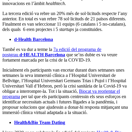
innovacions en l’àmbit
healthtech
.
La tercera edició va rebre un 20% més de sol·licituds respecte l’any
anterior. En total es van rebre 78 sol·licituds de 21 països diferents.
Finalment es van seleccionar 11 equips (6 catalans i 5 no-catalans),
dels quals 6 eren projectes i 5
startups
ja constituides.
d·Health Barcelona
També es va dur a terme la
7a edició del programa de
postgrau
d·HEALTH Barcelona
que se’ns dubte es va veure
fortament marcada per la crisi de la COVID-19.
Inicialment els participants van encetar durant dues setmanes unes
setmanes la seva immersió clínica a l’Hospital Universitari de
Bellvitge, l’Hospital Universitari Germans Trias i Pujol i l’Hospital
Universitari Vall d’Hebron, però la crisi sanitària de la Covid-19 va
obligar a interrompre-la. Tot i la situació,
Biocat va reorientar el
programa
per tal que els participants centressin els seus esforços en
identificar necessitats actuals i futures lligades a la pandèmia, i
proposar solucions que ajudessin a donar-hi resposta mitjançant una
immersió clínica virtual adaptada a la situació.
Health&Bio Team Dating