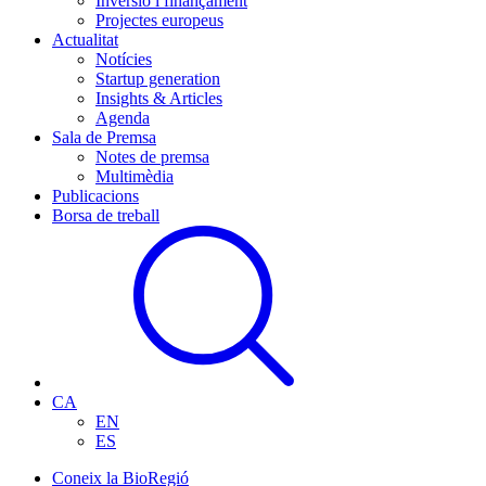
Inversió i finançament
Projectes europeus
Actualitat
Notícies
Startup generation
Insights & Articles
Agenda
Sala de Premsa
Notes de premsa
Multimèdia
Publicacions
Borsa de treball
CA
EN
ES
Coneix la BioRegió