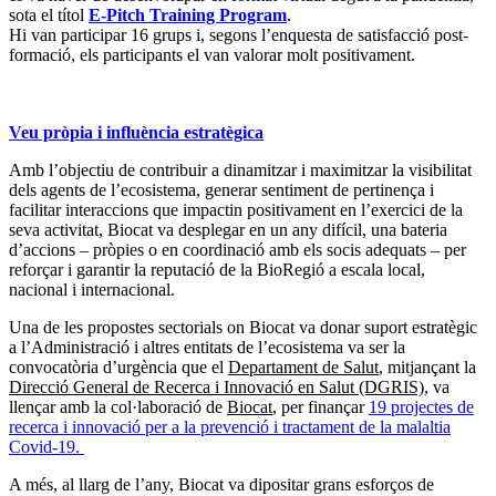
sota el títol
E-Pitch Training Program
.
Hi van participar 16 grups i, segons l’enquesta de satisfacció post-
formació, els participants el van valorar molt positivament.
Veu pròpia i influència estratègica
Amb l’objectiu de contribuir a dinamitzar i maximitzar la visibilitat
dels agents de l’ecosistema, generar sentiment de pertinença i
facilitar interaccions que impactin positivament en l’exercici de la
seva activitat, Biocat va desplegar en un any difícil, una bateria
d’accions – pròpies o en coordinació amb els socis adequats – per
reforçar i garantir la reputació de la BioRegió a escala local,
nacional i internacional.
Una de les propostes sectorials on Biocat va donar suport estratègic
a l’Administració i altres entitats de l’ecosistema va ser la
convocatòria d’urgència que el
Departament de Salut
, mitjançant la
Direcció General de Recerca i Innovació en Salut (DGRIS)
, va
llençar amb la col·laboració de
Biocat
, per finançar
19 projectes de
recerca i innovació per a la prevenció i tractament de la malaltia
Covid-19.
A més, al llarg de l’any, Biocat va dipositar grans esforços de