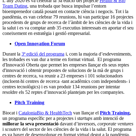
L’any 2020 es va celebrar la 5a edició del projecte
Health & Bio
Team Dating
, una trobada que busca impulsar l’entorn
bioemprenedor català posant en contacte ciència i negocis. Tot i la
pandèmia, es van celebrar 79 reunions, hi van participar 16 projectes
procedents de grups de recerca de l’àmbit de les ciències de la vida i
la salut i es va comptar amb 35 executius interessats en aportar el seu
coneixement en estratègia i gestió empresarial.
Open Innovation Forum
Durant la
3ª edició del programa
i, com la majoria d’esdeveniments,
les trobades es van dur a terme en format virtual. El programa
d'Innovació Oberta que permet les empreses llançar els seus reptes
d'innovació i obtenir propostes de solucions de la mà de grups i
centres de recerca, va reunir a 23 empreses i 101 solucionadors
(incloent-hi centres de recerca -tant acadèmics com independents- i
centres tecnològics) i es van produir 134 reunions per intentar
resoldre els 52 reptes d’innovació plantejats per les companyies.
Pitch Training
Biocat i
CataloniaBio & HealthTech
van llançar el
Pitch Training
,
un programa específic per a projectes i
startups
amb intenció de
millorar la seva presentació
davant d’inversors,
corporate ventures
i
scouters
del sector de les ciències de la vida i la salut. El programa
es va haver de desenvolupar en format virtual degut a la pandèmia,