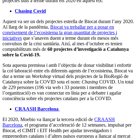
projectes duts a terme durant els 2020 en aquest eix:
Chasing Covid
Aquest va ser un dels projectes estrella de Biocat durant l’any 2020.
Al llarg de la pandèmia,
Biocat va treballar per a posar en
coneixement de l’ecosistema la gran quantitat de projectes i
iniciatives
que s’anaven duent a terme durant els mesos més
convulsos de la crisi sanitària. Així, al mes d’octubre es tenien
comptabilitzats més de
60 projectes d’investigació a Catalunya
sobre la Covid-19.
Sota aquesta premissa i amb l’objectiu de donar visibilitat i enfortir
la col·laboració entre els diferents agents de l’ecosistema, Biocat va
dur a terme un
Workshop
virtual dels projectes de la BioRegió de
Catalunya sobre la COVID sota el nom:
Chasing
COVID. Un total
de 229 persones (196 via web i 33 ponents i membres de
l’organització) es van connectar en línia per a debatre i agafar
consciència sobre els projectes catalans per a la COVID.
CRAASH Barcelona
El 2020, Moebio va llançar la tercera edició de
CRAASH
Barcelona
, el programa d’acceleració de 12 setmanes, impulsat per
Biocat, el CIMIT i EIT Health per ajudar investigadors i
emprenedors catalans i d’altres països europeus a llançar al mercat