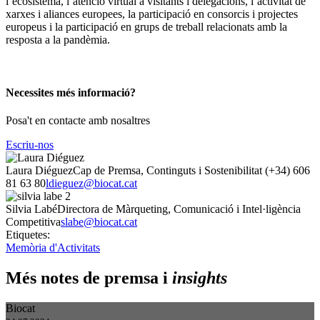
l’ecosistema, l’atenció virtual a visitants i delegacions, l’activitat de
xarxes i aliances europees, la participació en consorcis i projectes
europeus i la participació en grups de treball relacionats amb la
resposta a la pandèmia.
Necessites més informació?
Posa't en contacte amb nosaltres
Escriu-nos
Laura Diéguez
Cap de Premsa, Continguts i Sostenibilitat
(+34) 606
81 63 80
ldieguez@biocat.cat
Silvia Labé
Directora de Màrqueting, Comunicació i Intel·ligència
Competitiva
slabe@biocat.cat
Etiquetes:
Memòria d'Activitats
Més notes de premsa i
insights
Biocat