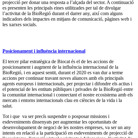
projecció per donar una resposta a l’alçada del sector. A continuació
es presenten les principals eines utilitzades per tal de divulgar
l’activitat de la BioRegió durant el darrer any, així com alguns
indicadors dels impactes en mitjans de comunicació, pàgines web i
les xarxes socials.
Posicionament i influència internacional
El tercer pilar estratègica de Biocat és el de les accions de
posicionament i augment de la influència internacional de la
BioRegió, i en aquest sentit, durant el 2020 es van dur a terme
accions per continuar travant noves aliances amb els principals
agents europeus i internacionals, per projectar i difondre els actius i
el potencial de les entitats públiques i privades de la BioRegió entre
la comunitat internacional i connectant el nostre ecosistema amb els
mercats i entorns internacionals clau en ciències de la vida i la
salut.
Tot i que va ser precís suspendre o posposar missions i
esdeveniments dissenyats per augmentar les oportunitats de
desenvolupament de negoci de les nostres empreses, va ser un any
intents en relació a la participació en esdeveniments de projecció de