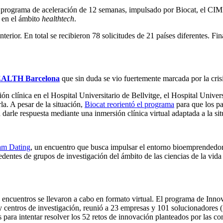
​el programa de aceleración de 12 semanas, impulsado por Biocat, el C
s en el ámbito
healthtech
.
terior. En total se recibieron 78 solicitudes de 21 países diferentes. Fi
ALTH Barcelona
que sin duda se vio fuertemente marcada por la cri
ón clínica en el Hospital Universitario de Bellvitge, el Hospital Univers
la. A pesar de la situación,
Biocat reorientó el programa
para que los pa
darle respuesta mediante una inmersión clínica virtual adaptada a la sit
am Dating
, un encuentro que busca impulsar el entorno bioemprendedor 
entes de grupos de investigación del ámbito de las ciencias de la vida y 
 encuentros se llevaron a cabo en formato virtual. El programa de Innov
 centros de investigación, reunió a 23 empresas y 101 solucionadores 
 para intentar resolver los 52 retos de innovación planteados por las c