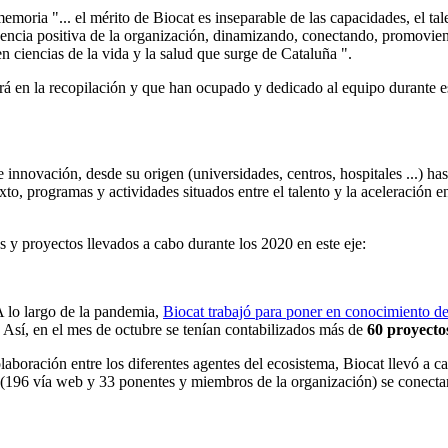
oria "... el mérito de Biocat es inseparable de las capacidades, el talen
fluencia positiva de la organización, dinamizando, conectando, promovie
n ciencias de la vida y la salud que surge de Cataluña ".
trará en la recopilación y que han ocupado y dedicado al equipo durant
innovación, desde su origen (universidades, centros, hospitales ...) hast
exto, programas y actividades situados entre el talento y la aceleración e
 y proyectos llevados a cabo durante los 2020 en este eje:
A lo largo de la pandemia,
Biocat trabajó para poner en conocimiento del
. Así, en el mes de octubre se tenían contabilizados más de
60 proyecto
colaboración entre los diferentes agentes del ecosistema, Biocat llevó a 
96 vía web y 33 ponentes y miembros de la organización) se conectaro