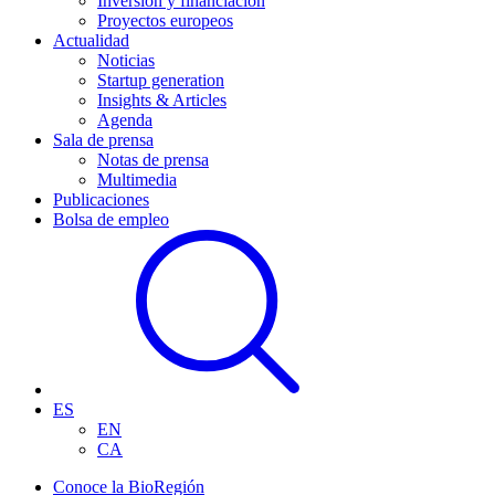
Inversión y financiación
Proyectos europeos
Actualidad
Noticias
Startup generation
Insights & Articles
Agenda
Sala de prensa
Notas de prensa
Multimedia
Publicaciones
Bolsa de empleo
ES
EN
CA
Conoce la BioRegión