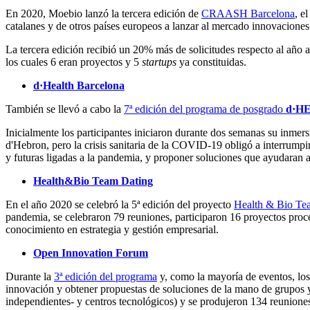
En 2020, Moebio lanzó la tercera edición de
CRAASH Barcelona
, ​
catalanes y de otros países europeos a lanzar al mercado innovacione
La tercera edición recibió un 20% más de solicitudes respecto al año an
los cuales 6 eran proyectos y 5
startups
ya constituidas.
d·Health Barcelona
También se llevó a cabo la
7ª edición del programa de posgrado
d·HE
Inicialmente los participantes iniciaron durante dos semanas su inmersi
d'Hebron, pero la crisis sanitaria de la COVID-19 obligó a interrumpir
y futuras ligadas a la pandemia, y proponer soluciones que ayudaran a 
Health&Bio Team Dating
En el año 2020 se celebró la 5ª edición del proyecto
Health & Bio Te
pandemia, se celebraron 79 reuniones, participaron 16 proyectos proced
conocimiento en estrategia y gestión empresarial.
Open Innovation Forum
Durante la
3ª edición del programa
y, como la mayoría de eventos, los
innovación y obtener propuestas de soluciones de la mano de grupos y
independientes- y centros tecnológicos) y se produjeron 134 reuniones