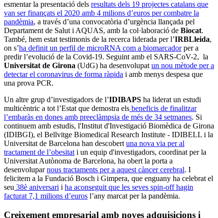
esmentar la presentació dels
resultats dels 19 projectes catalans que
van ser finançats el 2020 amb 4 milions d’euros per combatre la
pandèmia
, a través d’una convocatòria d’urgència llançada pel
Departament de Salut i AQUAS, amb la col·laboració de
Biocat
.
També, hem estat testimonis de la recerca liderada per l’
IRBLleida
,
on s’
ha definit un perfil de microRNA com a biomarcador
per a
predir l’evolució de la Covid-19. Seguint amb el SARS-CoV-2, la
Universitat de Girona
(UdG) ha desenvolupat
un nou mètode per a
detectar el coronavirus de forma ràpida
i amb menys despesa que
una prova PCR.
Un altre grup d’investigadors de l’
IDIBAPS
ha liderat un estudi
multicèntric a tot l’Estat que demostra els
beneficis de finalitzar
l’embaràs en dones amb preeclàmpsia de més de 34 setmanes
. Si
continuem amb estudis, l'Institut d'Investigació Biomèdica de Girona
(IDIBGI), el Bellvitge Biomedical Research Institute - IDIBELL i la
Universitat de Barcelona han descobert
una nova via per al
tractament de l’obesitat
i un equip d'investigadors, coordinat per la
Universitat Autònoma de Barcelona, ha obert la porta a
desenvolupar
nous tractaments per a aquest càncer cerebral
. I
felicitem a la Fundació Bosch i Gimpera, que enguany ha celebrat el
seu
38è aniversari
i
ha aconseguit que les seves spin-off hagin
facturat 7,1 milions d’euros
l’any marcat per la pandèmia.
Creixement empresarial amb noves adquisicions i