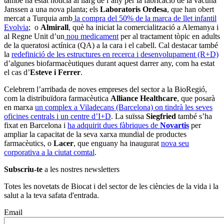
també ha estat notícia al llarg de l’any per la fabricació de la vacuna
Janssen a una nova planta; els
Laboratoris Ordesa
, que han obert
mercat a Turquia amb
la compra del 50% de la marca de llet infantil
Evolvia
; o
Almirall
, què ha iniciat la comercialització a Alemanya i
al Regne Unit d’un
nou medicament
per al tractament tòpic en adults
de la queratosi actínica (QA) a la cara i el cabell. Cal destacar també
la
redefinició de les estructures en recerca i desenvolupament (R+D)
d’algunes biofarmacèutiques durant aquest darrer any, com ha estat
el cas d’
Esteve i Ferrer
.
Celebrem l’arribada de noves empreses del sector a la BioRegió,
com la distribuïdora farmacèutica
Alliance Healthcare
, que posarà
en marxa
un complex a Viladecans (Barcelona) on tindrà les seves
oficines centrals i un centre d’I+D
. La suïssa
Siegfried
també s’ha
fixat en Barcelona i
ha adquirit dues fàbriques de
Novartis
per
ampliar la capacitat de la seva xarxa mundial de productes
farmacèutics, o
Lacer
, que enguany ha inaugurat
nova seu
corporativa a la ciutat comtal
.
Subscriu-te
a les nostres newsletters
Totes les novetats de Biocat i del sector de les ciències de la vida i la
salut a la teva safata d'entrada.
Email