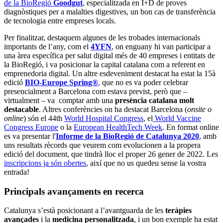
de la BioRegió
Goodgut
, especialitzada en I+D de proves
diagnòstiques per a malalties digestives, un bon cas de transferència
de tecnologia entre empreses locals.
Per finalitzar, destaquem algunes de les trobades internacionals
importants de l’any, com el
4YFN
, on enguany hi van participar a
una àrea específica per salut digital més de 40 empreses i entitats de
la BioRegió, i va posicionar la capital catalana com a referent en
emprenedoria digital. Un altre esdeveniment destacat ha estat la 15à
edició
BIO-Europe Spring®
,
que no es va poder celebrar
presencialment a Barcelona com estava previst, però que –
virtualment – va comptar amb una
presència catalana molt
destacable
. Altres conferències on ha destacat Barcelona (
onsite o
online
) són el 44th
World Hospital Congress
, el
World Vaccine
Congress Europe
o la
European HealthTech Week
. En format online
es va presentar l'
Informe de la BioRegió de Catalunya 2020
, amb
uns resultats rècords que veurem com evolucionen a la propera
edició del document, que tindrà lloc el proper 26 gener de 2022. Les
inscripcions ja són obertes
, així que no us quedeu sense la vostra
entrada!
Principals avançaments en recerca
Catalunya s’està posicionant a l’avantguarda de les
teràpies
avançades
i la
medicina personalitzada
, i un bon exemple ha estat