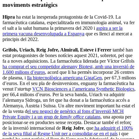
moviments estratègics
Hipra
ha estat la inesperada protagonista de la Covid-19. La
farmacèutica catalana, especialitzada en immunologia animal, va fer
el salt a la salut humana la primavera del 2020 i
aspira a ser la
primera vacuna desenvolupada a Espanya
que es llenci al mercat a
principis del 2022.
Grifols, Uriach, Reig Jofre, Almirall, Esteve i Ferrer
també han
estat protagonistes de bones notícies aquest 2021, sobretot, pel que
fa a noves adquisicions. La farmacèutica liderada per Víctor Grífols
ha comprat el seu competidor alemany Biotest, amb una inversió de
1.600 milions d’euros
, acord que li ha permès incorporar 26 centres
de plasma, i
lla biotecnològica americana GigaGen
, per 67,3 milions
d’euros. En el seu pla de desinversions, enguany la farmacèutica ha
venut l’
startup
VCN Biosciences a l’americana Synthetic Biologics
,
per 66,4 milions d’euros. Per la seva banda, Uriach va adquirir
l’alemanya Sidroga, un fet que ha donat a la farmacèutica accés a
Alemanya, Àustria i Suïssa. Un altre moviment important ha estat el
de la venta d
el seu negoci de genèrics al fons d’inversió MCH
Private Equity i a un grup de
family office
catalans
, una aposta per
posicionar-se en productes sense recepta. Destacar també el reforç
de la inversió internacional de
Reig Jofre
, que
ha adquirit el 100%
de la seva filial al Regne Unit per a consolidar-se en el país
i que