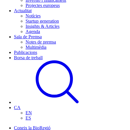
Inversió i finançament
Projectes europeus
Actualitat
Notícies
Startup generation
Insights & Articles
Agenda
Sala de Premsa
Notes de premsa
Multimèdia
Publicacions
Borsa de treball
CA
EN
ES
Coneix la BioRegió