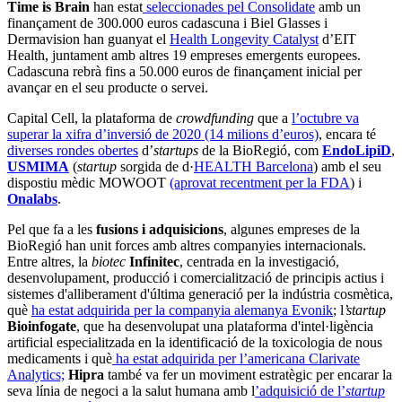
Time is Brain
han estat
seleccionades pel Consolidate
amb un
finançament de 300.000 euros cadascuna i Biel Glasses i
Dermavision han guanyat el
Health Longevity Catalyst
d’EIT
Health, juntament amb altres 19 empreses emergents europees.
Cadascuna rebrà fins a 50.000 euros de finançament inicial per
avançar en el seu producte o servei.
Capital Cell, la plataforma de
crowdfunding
que a
l’octubre va
superar la xifra d’inversió de 2020 (14 milions d’euros)
, encara té
diverses rondes obertes
d’
startups
de la BioRegió, com
EndoLipiD
,
USMIMA
(
startup
sorgida de d·
HEALTH Barcelona
) amb el seu
dispostiu mèdic MOWOOT
(aprovat recentment per la FDA
) i
Onalabs
.
Pel que fa a les
fusions i adquisicions
, algunes empreses de la
BioRegió han unit forces amb altres companyies internacionals.
Entre altres, la
biotec
Infinitec
, centrada en la investigació,
desenvolupament, producció i comercialització de principis actius i
sistemes d'alliberament d'última generació per la indústria cosmètica,
què
ha estat adquirida per la companyia alemanya Evonik
; l
’startup
Bioinfogate
, que ha desenvolupat una plataforma d'intel·ligència
artificial especialitzada en la identificació de la toxicologia de nous
medicaments i què
ha estat adquirida per l’americana Clarivate
Analytics;
Hipra
també va fer un moviment estratègic per encarar la
seva línia de negoci a la salut humana amb l
’adquisició de l’
startup