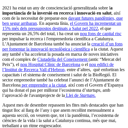
2021 ha estat un any de conscienciació generalitzada sobre l
a
importància de la inversió en recerca i innovació en salut
, així
com de la necessitat de preparar-nos
davant futures pandèmies, que
ben segur arribaran
. En aquesta línia,
el Govern ha incrementat un
15% més dels pressupostos destinats a Salut pel 2022
, el que
representa un 26,5% del total, i ha creat un
nou fons de capital risc
per impulsar la recerca i l'emprenedoria científica a Catalunya.
L’Ajuntament de Barcelona també ha anunciat la
creació d’un fons
per fomentar la innovació tecnològica i científica
a la ciutat. Aquest
any també s’ha accelerat la posada en marxa de noves iniciatives
com el complex de
Ciutadella del Coneixement
(antic “Mercat del
Peix”), el
nou Hospital Clínic de Barcelona
o el
nou edifici de
l’Institut de Recerca Vall d'Hebron,
entre d’altres, què enfortiran les
capacitats i el sistema de coneixement i salut de la BioRegió. El
sector emprenedor també ha celebrat l’anunci de l’Ajuntament de
Barcelona
per emprendre a la ciutat
, així com el Govern d’Espanya
qui ha donat el pas per millorar l’ecosistema d’
startups
, amb
l’aprovació de l'avantprojecte de la
Llei de
Startups
.
Aquest mes de desembre repassem les fites més destacades que han
tingut lloc al llarg de l’any i que anem recollint mensualment a
aquesta secció, on veurem que, tot i la pandèmia, l’ecosistema de
ciències de la vida i la salut a Catalunya continua, més que mai,
treballant a un ritme engrescador.