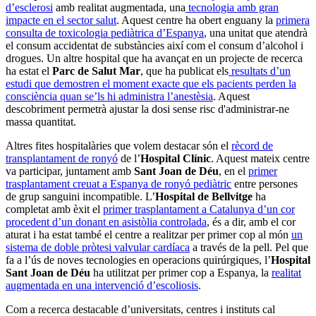
d’esclerosi
amb realitat augmentada, una
tecnologia amb gran
impacte en el sector salut
. Aquest centre ha obert enguany la
primera
consulta de toxicologia pediàtrica d’Espanya
, una unitat que atendrà
el consum accidentat de substàncies així com el consum d’alcohol i
drogues. Un altre hospital que ha avançat en un projecte de recerca
ha estat el
Parc de Salut Mar
, que ha publicat els
resultats d’un
estudi que demostren el moment exacte que els pacients perden la
consciència quan se’ls hi administra l’anestèsia
. Aquest
descobriment permetrà ajustar la dosi sense risc d'administrar-ne
massa quantitat.
Altres fites hospitalàries que volem destacar són el
rècord de
transplantament de ronyó
de l’
Hospital Clínic
. Aquest mateix centre
va participar, juntament amb
Sant Joan de Déu
, en el
primer
trasplantament creuat a Espanya de ronyó pediàtric
entre persones
de grup sanguini incompatible. L’
Hospital de Bellvitge
ha
completat amb èxit el
primer trasplantament a Catalunya d’un cor
procedent d’un donant en asistòlia controlada
, és a dir, amb el cor
aturat i ha estat també el centre a realitzar per primer cop al món
un
sistema de doble pròtesi valvular cardíaca
a través de la pell. Pel que
fa a l’ús de noves tecnologies en operacions quirúrgiques, l’
Hospital
Sant Joan de Déu
ha utilitzat per primer cop a Espanya, la
realitat
augmentada en una intervenció d’escoliosis
.
Com a recerca destacable d’universitats, centres i instituts cal