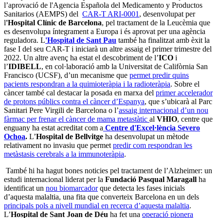
l’aprovació de l'Agencia Española del Medicamento y Productos
Sanitarios (AEMPS) del
CAR-T ARI-0001
, desenvolupat per
l
'Hospital Clínic de Barcelona
, pel tractament de la Leucèmia que
es desenvolupa íntegrament a Europa i és aprovat per una agència
reguladora. L
'Hospital de Sant Pau
també ha finalitzat amb èxit la
fase I del seu CAR-T i iniciarà un altre assaig el primer trimestre del
2022. Un altre avenç ha estat el descobriment de l’
ICO
i
l’
IDIBELL
, en col·laboració amb la Universitat de Califòrnia San
Francisco (UCSF), d’un mecanisme que
permet predir quins
pacients respondran a la quimioteràpia i la radioteràpia
. Sobre el
càncer també cal destacar la posada en marxa del
primer accelerador
de protons públics contra el càncer d’Espanya
, que s’ubicarà al Parc
Sanitari Pere Virgili de Barcelona o l’
assaig internacional d’un nou
fàrmac per frenar el càncer de mama metastàtic
al
VHIO
, centre que
enguany ha estat acreditat com a
Centre d'Excel·lència Severo
Ochoa
.
L’
Hospital de Bellvitge
ha desenvolupat un mètode
relativament no invasiu que permet
predir com respondran les
metàstasis cerebrals a la immunoteràpia
.
També hi ha hagut bones noticies pel tractament de l’Alzheimer: un
estudi internacional liderat per la
Fundació Pasqual Maragall
ha
identificat un
nou biomarcador
que detecta les fases inicials
d’aquesta malaltia, una fita que converteix Barcelona en un dels
principals pols a nivell mundial en recerca d’aquesta malaltia
.
L’
Hospital de Sant Joan de Déu
ha fet una
operació pionera