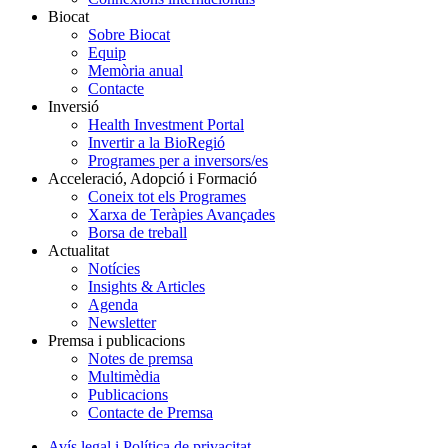
Biocat
Sobre Biocat
Equip
Memòria anual
Contacte
Inversió
Health Investment Portal
Invertir a la BioRegió
Programes per a inversors/es
Acceleració, Adopció i Formació
Coneix tot els Programes
Xarxa de Teràpies Avançades
Borsa de treball
Actualitat
Notícies
Insights & Articles
Agenda
Newsletter
Premsa i publicacions
Notes de premsa
Multimèdia
Publicacions
Contacte de Premsa
Avís legal i Política de privacitat