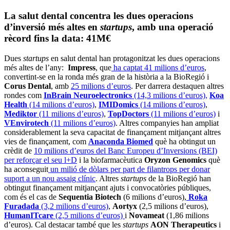
La salut dental concentra les dues operacions
d’inversió més altes en
startups
, amb una operació
rècord fins la data: 41M€
Dues
startups
en salut dental han protagonitzat les dues operacions
més altes de l’any:
Impress
, que
ha captat 41 milions d’euros
,
convertint-se en la ronda més gran de la història a la BioRegió i
Corus Dental
, amb
25 milions d’euros
. Per darrera destaquen altres
rondes com
InBrain Neuroelectronics
(14,3 milions d’euros),
Koa
Health
(14 milions d’euros)
,
IMIDomics
(14 milions d’euros)
,
Mediktor
(11 milions d’euros)
,
TopDoctors
(11 milions d’euros)
i
VEnvirotech
(11 milions d’euros)
. Altres companyies han ampliat
considerablement la seva capacitat de finançament mitjançant altres
vies de finançament, com
Anaconda Biomed
què ha obtingut un
crèdit de
10 milions d’euros del Banc Europeu d’Inversions (BEI)
per reforçar el seu l+D
i la biofarmacèutica
Oryzon Genomics
què
ha aconseguit
un milió de dòlars per part de filantrops per donar
suport a un nou assaig clínic
. Altres
startups
de la BioRegió han
obtingut finançament mitjançant ajuts i convocatòries públiques,
com és el cas de
Sequentia Biotech
(6 milions d’euros),
Roka
Furadada
(3,2 milions d’euros)
,
Aortyx
(2,5 milions d’euros),
HumanITcare
(2,5 milions d’euros)
i
Novameat
(1,86 milions
d’euros). Cal destacar també que les
startups
AON Therapeutics
i