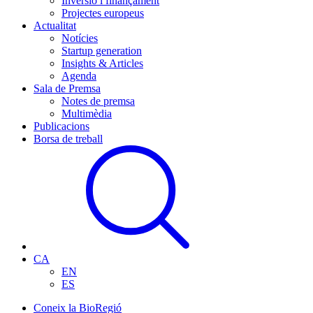
Inversió i finançament
Projectes europeus
Actualitat
Notícies
Startup generation
Insights & Articles
Agenda
Sala de Premsa
Notes de premsa
Multimèdia
Publicacions
Borsa de treball
CA
EN
ES
Coneix la BioRegió