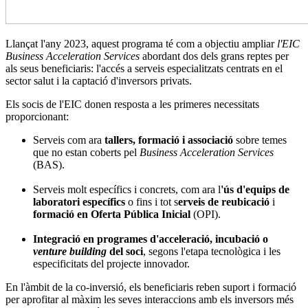
Llançat l'any 2023, aquest programa té com a objectiu ampliar
l'EIC
Business Acceleration Services
abordant dos dels grans reptes per
als seus beneficiaris: l'accés a serveis especialitzats centrats en el
sector salut i la captació d'inversors privats.
Els socis de l'EIC donen resposta a les primeres necessitats
proporcionant:
Serveis com ara
tallers, formació i associació
sobre temes
que no estan coberts pel
Business Acceleration Services
(BAS).
Serveis molt específics i concrets, com ara l
'ús d'equips de
laboratori específics
o fins i tot s
erveis de reubicació
i
formació en Oferta Pública Inicial
(OPI).
Integració en programes d'acceleració, incubació o
venture building
del soci
, segons l'etapa tecnològica i les
especificitats del projecte innovador.
En l'àmbit de la co-inversió, els beneficiaris reben suport i formació
per aprofitar al màxim les seves interaccions amb els inversors més