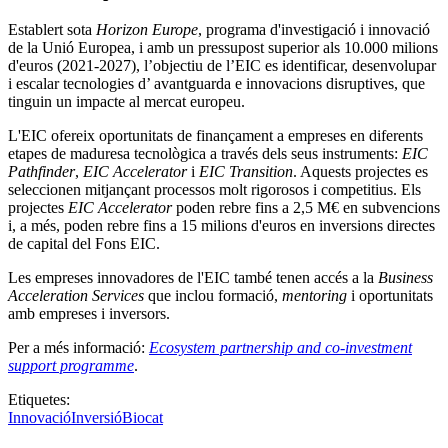
Establert sota
Horizon Europe
, programa d'investigació i innovació
de la Unió Europea, i amb un pressupost superior als 10.000 milions
d'euros (2021-2027), l’objectiu de l’EIC es identificar, desenvolupar
i escalar tecnologies d’ avantguarda e innovacions disruptives, que
tinguin un impacte al mercat europeu.
L'EIC ofereix oportunitats de finançament a empreses en diferents
etapes de maduresa tecnològica a través dels seus instruments:
EIC
Pathfinder
,
EIC Accelerator
i
EIC Transition
. Aquests projectes es
seleccionen mitjançant processos molt rigorosos i competitius. Els
projectes
EIC Accelerator
poden rebre fins a 2,5 M€ en subvencions
i, a més, poden rebre fins a 15 milions d'euros en inversions directes
de capital del Fons EIC.
Les empreses innovadores de l'EIC també tenen accés a la
Business
Acceleration Services
que inclou formació,
mentoring
i oportunitats
amb empreses i inversors.
Per a més informació:
Ecosystem partnership and co-investment
support programme
.
Etiquetes:
Innovació
Inversió
Biocat