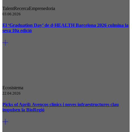
Talent
Recerca
Emprenedoria
03.06.2026
El ‘Graduation Day’ de d·HEALTH Barcelona 2026 culmina la
seva 10a edició
Ecosistema
22.04.2026
Picks of April: Avenços clínics i noves infraestructures clau
impulsen la BioRegió