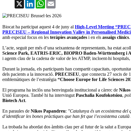
X
LinkedIn
WhatsApp
Email
Biocat ha participat aquest 4 de juny al
High-Level Meeting “PRECI
PRECISEU – Regional Innovation Valley in Personalised Medic
amb especial focus en les
teràpies avançades
i en els
assaigs clínics
.
L’acte, seguit per més d’una seixantena de representants, ha estat acoll
Science Park, EATRIS-ERIC, BIOPRO Baden-Württemberg i A
i agents clau de la cadena de valor de les ATMP, incloent-hi hospitals, l
Durant la jornada, els participants han compartit capacitats, oportunita
dels pacients a la innovació.
PRECISEU
, que connecta 27 socis de 15
emblemàtiques de l’estratègia
“Choose Europe for Life Sciences 20
El programa ha inclòs una benvinguda institucional a càrrec de
Nikos
Unió Europea. També hi ha intervingut
Paschalia Koufokotsiou
,
pol
Biotech Act
.
En paraules de
Nikos Papandreu
:
"Catalunya és un ecosistema del q
d’identificar les bones pràctiques que han fet que l’ecosistema català
La trobada ha abordat dos àmbits clau per al futur de la salut a Europ