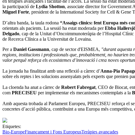
en teràpies avançades i facilitar-ne l’accés. La sessió ha estat modera
la participació de
Lydia Shotton
, associate director for Government 
Miguel Forte
, president de la International Society for Cell & Gene
D’altra banda, la taula rodona
“Assaigs clínics: fent Europa més comp
orientats als pacients. La sessió ha estat moderada per
Ebba Hallersj
Delgado
, cap de la Unitat d’Oncoimmunoteràpia de l’Hospital Clínic
de Recerca Clínica a la Universitat de Lovaina.
Per a
Daniel Gassmann
, cap de sector d'EISMEA,
"durant aquesta r
regions, institucions i professionals que, probablement, no haurien tr
valor perquè reforça els ecosistemes d’innovació i crea noves oportunit
La jornada ha finalitzat amb una reflexió a càrrec d’
Anna-Pia Papag
sobre els reptes i les solucions assenyalats pels experts que prenien par
La cloenda ha anat a càrrec de
Robert Fabregat
, CEO de Biocat, ent
com
PRECISEU
per implementar els mecanismes contemplats a la
B
Amb aquesta trobada al Parlament Europeu, PRECISEU reforça el seu pap
concretes d’acció pública, contribuint a una Europa més competitiva, c
Etiquetes:
Bio-Europe
Finançament i Fons Europeus
Teràpies avançades