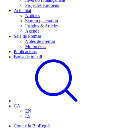
Inversió i finançament
Projectes europeus
Actualitat
Notícies
Startup generation
Insights & Articles
Agenda
Sala de Premsa
Notes de premsa
Multimèdia
Publicacions
Borsa de treball
CA
EN
ES
Coneix la BioRegió