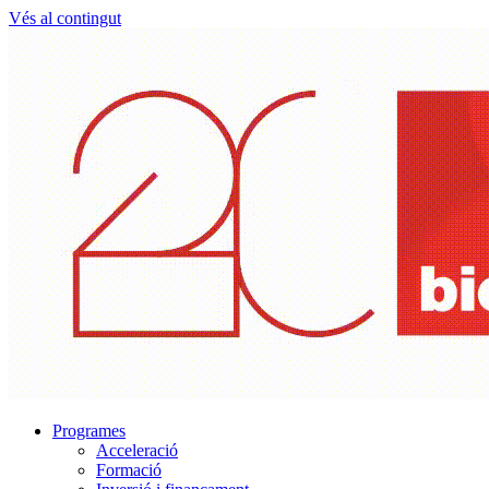
Vés al contingut
Programes
Acceleració
Formació