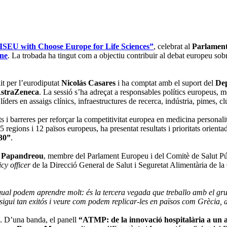
SEU with Choose Europe for Life Sciences”
, celebrat al
Parlament
ine
. La trobada ha tingut com a objectiu contribuir al debat europeu sobr
it per l’eurodiputat
Nicolás Casares
i ha comptat amb el suport del
Dep
straZeneca
. La sessió s’ha adreçat a responsables polítics europeus
íders en assaigs clínics, infraestructures de recerca, indústria, pimes, c
ts i barreres per reforçar la competitivitat europea en medicina personali
 regions i 12 països europeus, ha presentat resultats i prioritats orienta
30”
.
 Papandreou
, membre del Parlament Europeu i del Comitè de Salut Pú
icy officer
de la Direcció General de Salut i Seguretat Alimentària de 
ual podem aprendre molt: és la tercera vegada que treballo amb el grup
 sigui tan exitós i veure com podem replicar-les en països com Grècia, d
a. D’una banda, el panell
“ATMP: de la innovació hospitalària a un a