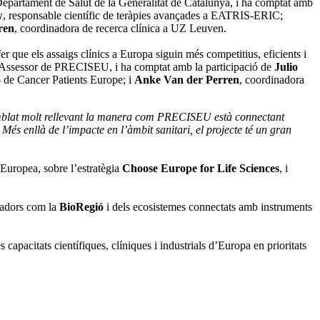
l Departament de Salut de la Generalitat de Catalunya, i ha comptat amb
w
, responsable científic de teràpies avançades a EATRIS-ERIC;
ren
, coordinadora de recerca clínica a UZ Leuven.
r que els assaigs clínics a Europa siguin més competitius, eficients i
 Assessor de PRECISEU, i ha comptat amb la participació de
Julio
ió de Cancer Patients Europe; i
Anke Van der Perren
, coordinadora
 semblat molt rellevant la manera com PRECISEU està connectant
Més enllà de l’impacte en l’àmbit sanitari, el projecte té un gran
Europea, sobre l’estratègia
Choose Europe for Life Sciences
, i
vadors com la
BioRegió
i dels ecosistemes connectats amb instruments
acitats científiques, clíniques i industrials d’Europa en prioritats