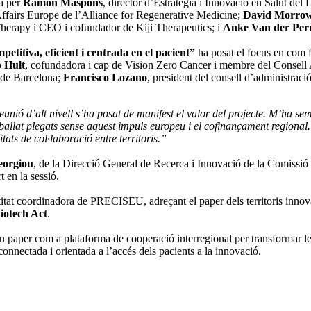
da per
Ramon Maspons
, director d’Estratègia i Innovació en Salut de
Affairs Europe de l’Alliance for Regenerative Medicine;
David Morro
 Therapy i CEO i cofundador de Kiji Therapeutics; i
Anke Van der Per
etitiva, eficient i centrada en el pacient”
ha posat el focus en com fe
ö Hult
, cofundadora i cap de Vision Zero Cancer i membre del Consell
 de Barcelona;
Francisco Lozano
, president del consell d’administrac
eunió d’alt nivell s’ha posat de manifest el valor del projecte. M’ha
eballat plegats sense aquest impuls europeu i el cofinançament regional. 
ats de col·laboració entre territoris.”
eorgiou
, de la Direcció General de Recerca i Innovació de la Comissió 
t en la sessió.
itat coordinadora de PRECISEU, adreçant el paper dels territoris inno
iotech Act
.
er com a plataforma de cooperació interregional per transformar les cap
onnectada i orientada a l’accés dels pacients a la innovació.