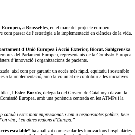
 Europeu, a Brussel·les
, en el marc del projecte europeu
e com passar de l’estratègia a la implementació en ciències de la vida,
artament d’Unió Europea i Acció Exterior, Biocat, Sahlgrenska
, membres del Parlament Europeu, representants de la Comissió Europea
lústers d’innovació i organitzacions de pacients.
tzada, així com per garantir un accés més ràpid, equitatiu i sostenible
des a la implementació, amb la voluntat de contribuir a les iniciatives
blica, i
Ester Borràs
, delegada del Govern de Catalunya davant la
la Comissió Europea, amb una ponència centrada en les ATMPs i la
 català i estic molt impressionat. Com a responsables polítics, hem
’on vinc, i en altres regions d’Europa.”
ccés escalable”
ha analitzat com escalar les innovacions hospitalàries