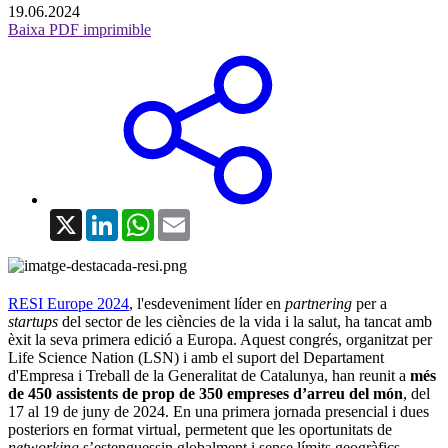
19.06.2024
Baixa PDF imprimible
X
LinkedIn
WhatsApp
Email
RESI Europe 2024
, l'esdeveniment líder en
partnering
per a
startups
del sector de les ciències de la vida i la salut, ha tancat amb
èxit la seva primera edició a Europa. Aquest congrés, organitzat per
Life Science Nation (LSN) i amb el suport del Departament
d'Empresa i Treball de la Generalitat de Catalunya, han reunit a
més
de 450 assistents de prop de 350 empreses d’arreu del món
, del
17 al 19 de juny de 2024. En una primera jornada presencial i dues
posteriors en format virtual, permetent que les oportunitats de
networking
s’estenguessin globalment i sense límits geogràfics.