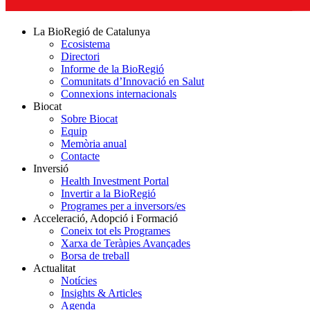
La BioRegió de Catalunya
Ecosistema
Directori
Informe de la BioRegió
Comunitats d’Innovació en Salut
Connexions internacionals
Biocat
Sobre Biocat
Equip
Memòria anual
Contacte
Inversió
Health Investment Portal
Invertir a la BioRegió
Programes per a inversors/es
Acceleració, Adopció i Formació
Coneix tot els Programes
Xarxa de Teràpies Avançades
Borsa de treball
Actualitat
Notícies
Insights & Articles
Agenda