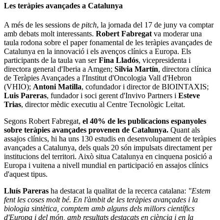
Les teràpies avançades a Catalunya
A més de les sessions de
pitch
, la jornada del 17 de juny va comptar
amb debats molt interessants.
Robert Fabregat
va moderar una
taula rodona sobre el paper fonamental de les teràpies avançades de
Catalunya en la innovació i els avenços clínics a Europa. Els
participants de la taula van ser
Fina Lladós
, vicepresidenta i
directora general d'Iberia a Amgen;
Silvia Martín
, directora clínica
de Teràpies Avançades a l'Institut d'Oncologia Vall d'Hebron
(VHIO);
Antoni Matilla
, cofundador i director de BIOINTAXIS;
Luis Pareras
, fundador i soci gerent d'Invivo Partners i
Esteve
Trias
, director mèdic executiu al Centre Tecnològic Leitat.
Segons Robert Fabregat,
el 40% de les publicacions espanyoles
sobre teràpies avançades provenen de Catalunya.
Quant als
assajos clínics, hi ha uns 130 estudis en desenvolupament de teràpies
avançades a Catalunya, dels quals 20 són impulsats directament per
institucions del territori. Això situa Catalunya en cinquena posició a
Europa i vuitena a nivell mundial en participació en assajos clínics
d'aquest tipus.
Lluís Pareras
ha destacat la qualitat de la recerca catalana:
"Estem
fent les coses molt bé. En l'àmbit de les teràpies avançades i la
biologia sintètica, comptem amb alguns dels millors científics
d'Europa i del món, amb resultats destacats en ciència i en la