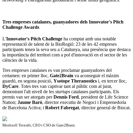
Tres empreses catalanes, guanyadores dels Innovator's Pitch
Challenge Awards
L'
Innovator's Pitch Challenge
ha comptat amb una notable
representació de talent de la BioRegió: 23 de les 42 empreses
participants tenen la seva seu a Catalunya, una presència que destaca
la importància del territori com a pol d'innovació en el sector de les
ciències de la vida.
Tres empreses catalanes es van proclamar guanyadores del
certamen: en primer lloc,
Gate2Brain
va aconseguir el màxim
guardó, en segona posició,
Ysotope Theranostics
i, en tercer lloc,
DyCare
. Totes tres van captivar tant al públic com al jurat,
demostrant l'alt nivell de les
startups
catalanes participants. Els
premis van ser atorgats per
Dennis Ford
, president de Life Science
Nation;
Jaume Baró
, director executiu de Negoci i Emprenedoria
de Barcelona Activa; i
Robert Fabregat
, director general de Biocat.
Meritxell Teixidó, CEO i CSO de Gate2Brain.