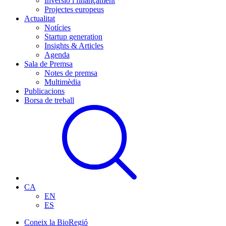
Inversió i finançament
Projectes europeus
Actualitat
Notícies
Startup generation
Insights & Articles
Agenda
Sala de Premsa
Notes de premsa
Multimèdia
Publicacions
Borsa de treball
CA
EN
ES
Coneix la BioRegió