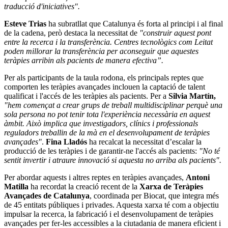
traducció d'iniciatives".
Esteve Trias
ha subratllat que Catalunya és forta al principi i al final
de la cadena, però destaca la necessitat de
"construir aquest pont
entre la recerca i la transferència. Centres tecnològics com Leitat
poden millorar la transferència per aconseguir que aquestes
teràpies arribin als pacients de manera efectiva”.
Per als participants de la taula rodona, els principals reptes que
comporten les teràpies avançades inclouen la captació de talent
qualificat i l'accés de les teràpies als pacients. Per a
Silvia Martín,
"hem començat a crear grups de treball multidisciplinar perquè una
sola persona no pot tenir tota l'experiència necessària en aquest
àmbit. Això implica que investigadors, clínics i professionals
reguladors treballin de la mà en el desenvolupament de teràpies
avançades"
.
Fina Lladós
ha recalcat la necessitat d’escalar la
producció de les teràpies i de garantir-ne l'accés als pacients:
"No té
sentit invertir i atraure innovació si aquesta no arriba als pacients".
Per abordar aquests i altres reptes en teràpies avançades,
Antoni
Matilla
ha recordat la creació recent de la
Xarxa de Teràpies
Avançades de Catalunya
, coordinada per Biocat, que integra més
de 45 entitats públiques i privades. Aquesta xarxa té com a objectiu
impulsar la recerca, la fabricació i el desenvolupament de teràpies
avançades per fer-les accessibles a la ciutadania de manera eficient i