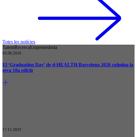
Totes les notícies
Talent
Recerca
Emprenedoria
03.06.2026
El ‘Graduation Day’ de d·HEALTH Barcelona 2026 culmina la
seva 10a edició
17.11.2025