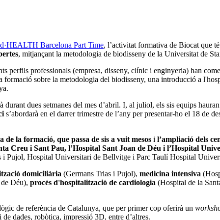
d·HEALTH Barcelona Part Time
, l’activitat formativa de Biocat que 
bertes
, mitjançant la metodologia de biodisseny de la Universitat de St
nts perfils professionals (empresa, disseny, clínic i enginyeria) han co
a formació sobre la metodologia del biodisseny, una introducció a l'hospit
nya.
 durant dues setmanes del mes d’abril. I, al juliol, els sis equips haura
ci
s’abordarà en el darrer trimestre de l’any per presentar-ho el 18 de d
 de la formació, que passa de sis a vuit mesos
i
l’ampliació dels ce
nta Creu i Sant Pau, l’Hospital Sant Joan de Déu i l’Hospital Unive
i Pujol, Hospital Universitari de Bellvitge i Parc Taulí Hospital Univers
ització domiciliària
(Germans Trias i Pujol),
medicina intensiva
(Hospi
n de Déu),
procés d'hospitalització de cardiologia
(Hospital de la Sant
ològic de referència de Catalunya, que per primer cop oferirà un
worksh
isi de dades, robòtica, impressió 3D, entre d’altres.