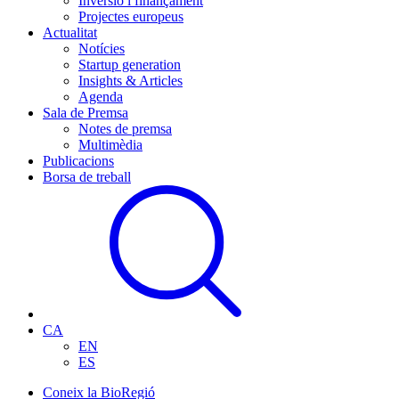
Inversió i finançament
Projectes europeus
Actualitat
Notícies
Startup generation
Insights & Articles
Agenda
Sala de Premsa
Notes de premsa
Multimèdia
Publicacions
Borsa de treball
CA
EN
ES
Coneix la BioRegió