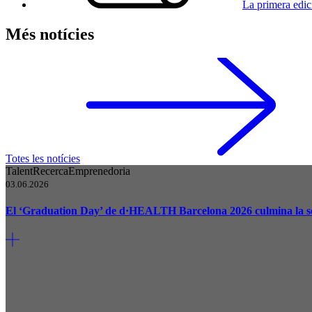
La primera edi
Més notícies
Totes les notícies
Talent
Recerca
Emprenedoria
03.06.2026
El ‘Graduation Day’ de d·HEALTH Barcelona 2026 culmina la se