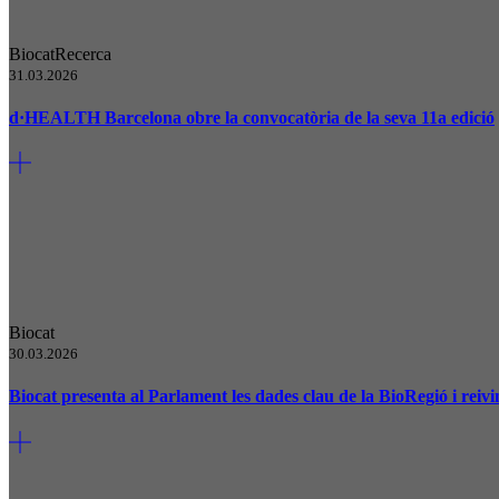
Biocat
Recerca
31.03.2026
d·HEALTH Barcelona obre la convocatòria de la seva 11a edició
Biocat
30.03.2026
Biocat presenta al Parlament les dades clau de la BioRegió i reivi