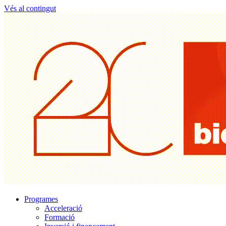
Vés al contingut
Programes
Acceleració
Formació