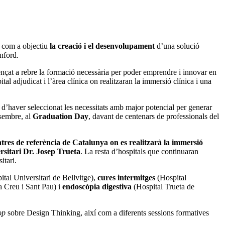
té com a objectiu
la creació i el desenvolupament
d’una solució
anford.
mençat a rebre la formació necessària per poder emprendre i innovar en
al adjudicat i l’àrea clínica on realitzaran la immersió clínica i una
n d’haver seleccionat les necessitats amb major potencial per generar
esembre, al
Graduation Day
, davant de centenars de professionals del
ntres de referència de Catalunya
on es realitzarà la immersió
rsitari Dr. Josep Trueta
. La resta d’hospitals que continuaran
itari.
tal Universitari de Bellvitge),
cures intermitges
(Hospital
a Creu i Sant Pau) i
endoscòpia digestiva
(Hospital Trueta de
op
sobre Design Thinking, així com a diferents sessions formatives