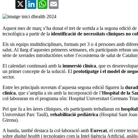
X
LinkedIn
WhatsApp
Email
Aquest mes de març s’ha donat el tret de sortida a la segona edició de
tecnològica a partir de la
identificació de necessitats clíniques no co
Els sis equips multidisciplinars, formats per 3 o 4 persones amb difere
salut. Al llarg d’aquestes primeres setmanes, els participants rebran un
sèrie de xerrades introductòries sobre l’ecosistema de salut de Catalu
El calendari continuarà amb la
immersió clínica
, que es desenvoluparà
un primer concepte de la solució. El
prototipatge i el model de nego
sector.
Entre les principals novetats d’aquesta segona edició figuren la
durada
clínica
, que s’amplia a sis amb la incorporació de l’
Hospital de la Sa
col·laboraran en el programa són: Hospital Universitari Germans Trias 
Pel que fa a les àrees clíniques, els participants treballaran en
hospital
Universitari Parc Taulí),
rehabilitació pediàtrica
(Hospital Sant Joa
Girona).
A banda, també destaca la col·laboració amb
Eurecat
, el centre tecn
sobre
digital health
i tecnologies com la Intel·ligència Artificial, anàl