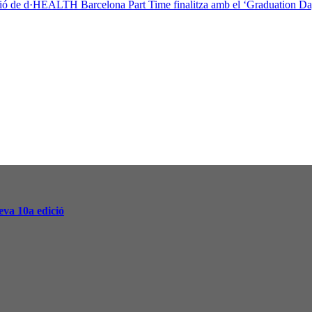
ció de d·HEALTH Barcelona Part Time finalitza amb el ‘Graduation Da
va 10a edició