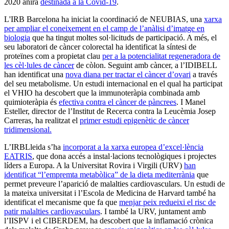
2020 anirà
destinada a la Covid-19
.
L'IRB Barcelona ha iniciat la coordinació de NEUBIAS, una
xarxa
per ampliar el coneixement en el camp de l’anàlisi d’imatge en
biologia
que ha tingut moltes sol·licituds de participació. A més, el
seu laboratori de càncer colorectal ha identificat la síntesi de
proteïnes com a propietat clau
per a la potencialitat regeneradora de
les cèl·lules de càncer
de còlon. Seguint amb càncer, a l’IDIBELL
han identificat una
nova diana per tractar el càncer d’ovari
a través
del seu metabolisme. Un estudi internacional en el qual ha participat
el VHIO ha descobert que la immunoteràpia combinada amb
quimioteràpia és
efectiva contra el càncer de pàncrees
. I Manel
Esteller, director de l’Institut de Recerca contra la Leucèmia Josep
Carreras, ha realitzat el
primer estudi epigenètic de càncer
tridimensional.
L’IRBLleida s’ha
incorporat a la xarxa europea d’excel·lència
EATRIS
, que dona accés a instal·lacions tecnològiques i projectes
líders a Europa. A la Universitat Rovira i Virgili (URV)
han
identificat “l’empremta metabòlica” de la dieta mediterrània
que
permet preveure l’aparició de malalties cardiovasculars. Un estudi de
la mateixa universitat i l’Escola de Medicina de Harvard també ha
identificat el mecanisme que fa que
menjar peix redueixi el risc de
patir malalties cardiovasculars
. I també la URV, juntament amb
l’IISPV i el CIBERDEM, ha descobert que la inflamació crònica