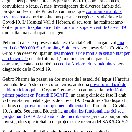
alguns dels pacients infectats per la Covid-19, com ara cefalees,
convulsions o ictus. A més, investigadors de diversos àmbits del
programa Beatriu de Pinós han anunciat que
contribuiran amb la
seva recerca
a aportar solucions per a l'emergència sanitària de la
Covid-19. L’Hospital Vall d’Hebron, al seu torn, ha realitzat amb
èxit el
primer trasplantament de cor a una supervivent de Covid-19
que patia una cardiopatia congènita.
Pel que fa a les empreses catalanes, Capital Cell ha organitzat
una
ronda de 760.000 € a Sampling Solutions
per a tests de la Covid-19.
Grifols ha desenvolupat un
test molecular de molt alta sensibilitat per
a la Covid-19
i en distribuirà 1,5 milions per tot el país. La
companyia catalana també ha
cedit a Andorra dues màquines
per al
diagnòstic de la Covid-19.
Gebro Pharma ha passat en dos mesos de l’estudi del lupus i l’artritis
reumatoide a l’estudi del coronavirus, amb una
nova formulació de
la hidroxicloroquina
. Oryzon Genomics ha anunciat la
inclusió del
primer pacient en l’estudi ESCAPE
: un assaig clínic de fase II amb
vafidemstat en malalts greus de Covid-19. Reig Jofre s’ha disparat
en borsa en
provar un complement alimentari
en front de la Covid-
19. A més, Sequentia Biotech ha
ampliat les funcionalitats del seu
programari GAIA 2.0 d’anàlisi de microbiomes
per donar suport als
investigadors que treballin en projectes de recerca del SARS-CoV-2.
En el món de la digitalització, Ecoceutics, una consultoria