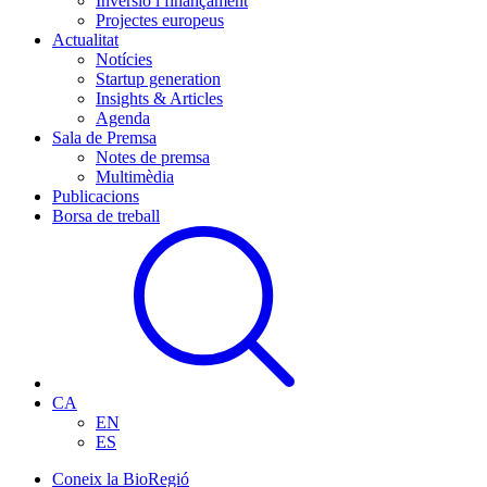
Inversió i finançament
Projectes europeus
Actualitat
Notícies
Startup generation
Insights & Articles
Agenda
Sala de Premsa
Notes de premsa
Multimèdia
Publicacions
Borsa de treball
CA
EN
ES
Coneix la BioRegió