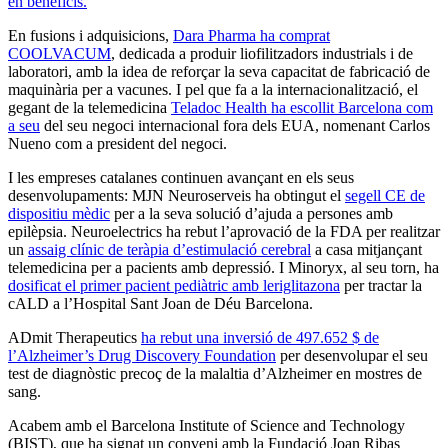
en beneficis.
En fusions i adquisicions,
Dara Pharma ha comprat
COOLVACUM
, dedicada a produir liofilitzadors industrials i de
laboratori, amb la idea de reforçar la seva capacitat de fabricació de
maquinària per a vacunes. I pel que fa a la internacionalització, el
gegant de la telemedicina
Teladoc Health ha escollit Barcelona com
a seu
del seu negoci internacional fora dels EUA, nomenant Carlos
Nueno com a president del negoci.
I les empreses catalanes continuen avançant en els seus
desenvolupaments: MJN Neuroserveis ha obtingut el
segell CE de
dispositiu mèdic
per a la seva solució d’ajuda a persones amb
epilèpsia. Neuroelectrics ha rebut l’aprovació de la FDA per realitzar
un
assaig clínic de teràpia d’estimulació cerebral
a casa mitjançant
telemedicina per a pacients amb depressió. I Minoryx, al seu torn, ha
dosificat el primer pacient pediàtric amb leriglitazona
per tractar la
cALD a l’Hospital Sant Joan de Déu Barcelona.
ADmit Therapeutics
ha rebut una inversió de 497.652 $ de
l’Alzheimer’s Drug Discovery Foundation
per desenvolupar el seu
test de diagnòstic precoç de la malaltia d’Alzheimer en mostres de
sang.
Acabem amb el Barcelona Institute of Science and Technology
(BIST), que ha signat un conveni amb la Fundació Joan Ribas