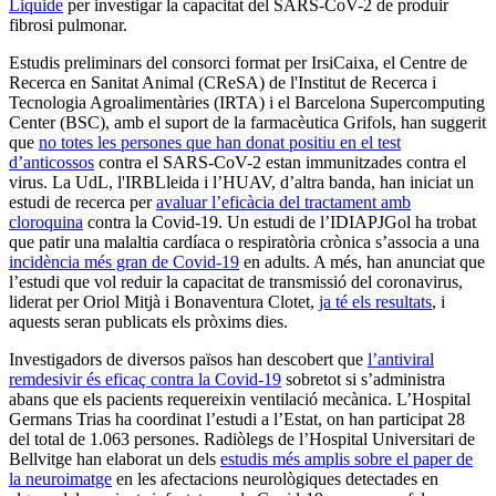
Liquide
per investigar la capacitat del SARS-CoV-2 de produir
fibrosi pulmonar.
Estudis preliminars del consorci format per IrsiCaixa, el Centre de
Recerca en Sanitat Animal (CReSA) de l'Institut de Recerca i
Tecnologia Agroalimentàries (IRTA) i el Barcelona Supercomputing
Center (BSC), amb el suport de la farmacèutica Grifols, han suggerit
que
no totes les persones que han donat positiu en el test
d’anticossos
contra el SARS-CoV-2 estan immunitzades contra el
virus. La UdL, l'IRBLleida i l’HUAV, d’altra banda, han iniciat un
estudi de recerca per
avaluar l’eficàcia del tractament amb
cloroquina
contra la Covid-19. Un estudi de l’IDIAPJGol ha trobat
que patir una malaltia cardíaca o respiratòria crònica s’associa a una
incidència més gran de Covid-19
en adults. A més, han anunciat que
l’estudi que vol reduir la capacitat de transmissió del coronavirus,
liderat per Oriol Mitjà i Bonaventura Clotet,
ja té els resultats
, i
aquests seran publicats els pròxims dies.
Investigadors de diversos països han descobert que
l’antiviral
remdesivir és eficaç contra la Covid-19
sobretot si s’administra
abans que els pacients requereixin ventilació mecànica. L’Hospital
Germans Trias ha coordinat l’estudi a l’Estat, on han participat 28
del total de 1.063 persones. Radiòlegs de l’Hospital Universitari de
Bellvitge han elaborat un dels
estudis més amplis sobre el paper de
la neuroimatge
en les afectacions neurològiques detectades en