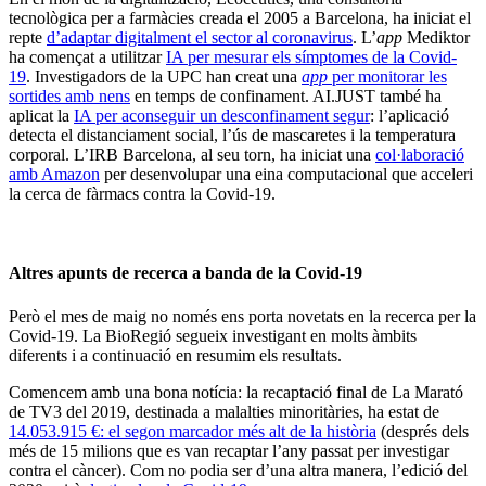
tecnològica per a farmàcies creada el 2005 a Barcelona, ha iniciat el
repte
d’adaptar digitalment el sector al coronavirus
. L’
app
Mediktor
ha començat a utilitzar
IA per mesurar els símptomes de la Covid-
19
. Investigadors de la UPC han creat una
app
per monitorar les
sortides amb nens
en temps de confinament. AI.JUST també ha
aplicat la
IA per aconseguir un desconfinament segur
: l’aplicació
detecta el distanciament social, l’ús de mascaretes i la temperatura
corporal. L’IRB Barcelona, al seu torn, ha iniciat una
col·laboració
amb Amazon
per desenvolupar una eina computacional que acceleri
la cerca de fàrmacs contra la Covid-19.
Altres apunts de recerca a banda de la Covid-19
Però el mes de maig no només ens porta novetats en la recerca per la
Covid-19. La BioRegió segueix investigant en molts àmbits
diferents i a continuació en resumim els resultats.
Comencem amb una bona notícia: la recaptació final de La Marató
de TV3 del 2019, destinada a malalties minoritàries, ha estat de
14.053.915 €: el segon marcador més alt de la història
(després dels
més de 15 milions que es van recaptar l’any passat per investigar
contra el càncer). Com no podia ser d’una altra manera, l’edició del