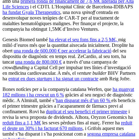
amb una
primera ronda de finançament de 7,6 M€ liderada per Alta
Life Sciences
i el CDTI. L'Hospital Clínic de Barcelona-IDIBAPS
ha fundat Gyala Therapeutics
, una nova
spinoff
centrada en
desenvolupar noves teràpies de CAR-T per al tractament de
malalties hematològiques malignes. Per finançar el projecte, la
companyia ha obtingut 1,5M€ d’Invivo Ventures.
Genesis Biomed també
ha elevat el seu fons fins a 2,5 M€,
mig
milió d’euros més que la quantitat aixecada inicialment. Droplite ha
obert
una ronda de 600.000 € per accelerar la fabricació
del seu
dispositiu de diagnòstic en temps real. ZeCardio, al seu torn, ha
tancat
una ronda de 800.000 €
a través d’una campanya de
crowdfunding
a Capital Cell per impulsar tres línies d’investigació
en medicina cardiovascular. A més, el
venture builder
BHV Partners
ha
entrat en dues
startups
i ha signat un contracte
amb Reig Jofre.
Bones notícies per a la companyia catalana Werfen, que
ha guanyat
182 milions i ha crescut un 6 %
gràcies al seu negoci de diagnòstic
mèdic. A Almirall, també s’
han disparat més d’un 60 %
els beneficis
el primer trimestre gràcies a l’acaparament de fàrmacs previ al
confinament. Rovi ha
duplicat el seu benefici el primer trimestre
i
revisa la seva proposta de dividends. Alhora, Oryzon Genomics ha
reduït fins a 1,1 M€
les seves pèrdues fins al març. Ferrer ha
reduït
el deute un 30% i ha facturat 670 milions
, i Grifols aquest mes
també s’ha disparat i s’ha posicionat com a
segona empresa catalana