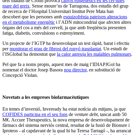
dels malalts de Crohn provoca
canvis epigenètics en les cèl·lules
mare del greix
. Sense moure’ns de Tarragona, dos estudis del grup
de recerca de l’Hospital Universitari Institut Pere Mata han
descobert que les persones amb
esquizofrènia pateixen alteracions
en el metabolisme energètic
i l’ADN mitocondrial que afecten altres
òrgans del cos a més del cervell, ja que amb freqüència presenten
fatiga, diabetis, convulsions o estrenyiment.
Un projecte de l’IGTP ha desenvolupat un test ràpid, barat i efectiu
per
monitorar el grau de fibrosi del ronyó trasplantat
. Un estudi de
l’ISGlobal ha demostrat que
la calor agreuja les malalties pulmonars
.
Pel que fa a noms propis, aquest mes de maig l’IDIAPJGol ha
nomenat el doctor Josep Basora
nou director
, en substitució de
Concepció Violan.
Novetats a les empreses biofarmacèutiques
En temes d’inversió, Inveready ha estat notícia als mitjans, ja que
COFIDES participa en el seu fons
de
venture debt
, tancat amb 50
M€. Accure Therapeutics, la nova empresa de desenvolupament de
fàrmacs del sistema nerviós central, resultat de la fusió de Bionure i
Iproteos - al capdavant de la qual hi ha Teresa Tarragó -, ha arrancat