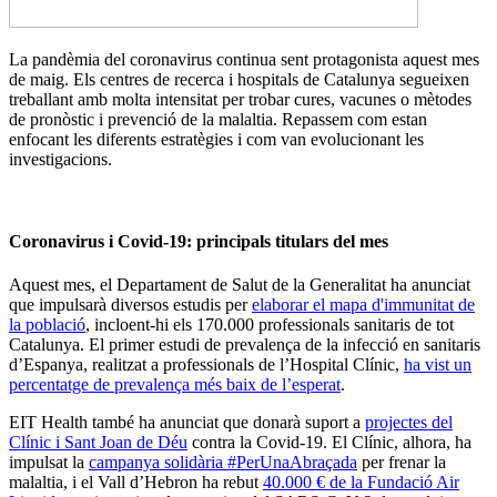
La pandèmia del coronavirus continua sent protagonista aquest mes
de maig. Els centres de recerca i hospitals de Catalunya segueixen
treballant amb molta intensitat per trobar cures, vacunes o mètodes
de pronòstic i prevenció de la malaltia. Repassem com estan
enfocant les diferents estratègies i com van evolucionant les
investigacions.
Coronavirus i Covid-19: principals titulars del mes
Aquest mes, el Departament de Salut de la Generalitat ha anunciat
que impulsarà diversos estudis per
elaborar el mapa d'immunitat de
la població
, incloent-hi els 170.000 professionals sanitaris de tot
Catalunya. El primer estudi de prevalença de la infecció en sanitaris
d’Espanya, realitzat a professionals de l’Hospital Clínic,
ha vist un
percentatge de prevalença més baix de l’esperat
.
EIT Health també ha anunciat que donarà suport a
projectes del
Clínic i Sant Joan de Déu
contra la Covid-19. El Clínic, alhora, ha
impulsat la
campanya solidària #PerUnaAbraçada
per frenar la
malaltia, i el Vall d’Hebron ha rebut
40.000 € de la Fundació Air