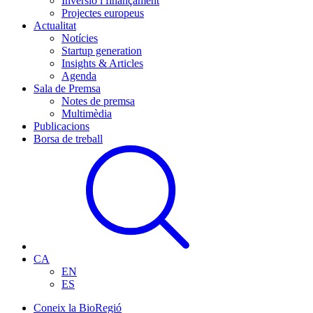
Inversió i finançament
Projectes europeus
Actualitat
Notícies
Startup generation
Insights & Articles
Agenda
Sala de Premsa
Notes de premsa
Multimèdia
Publicacions
Borsa de treball
CA
EN
ES
Coneix la BioRegió