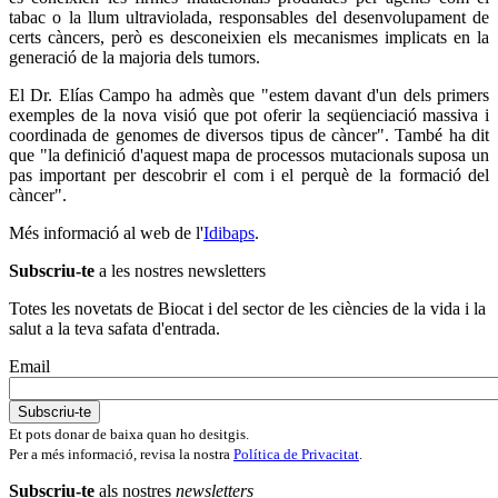
tabac o la llum ultraviolada, responsables del desenvolupament de
certs càncers, però es desconeixien els mecanismes implicats en la
generació de la majoria dels tumors.
El Dr. Elías Campo ha admès que "estem davant d'un dels primers
exemples de la nova visió que pot oferir la seqüenciació massiva i
coordinada de genomes de diversos tipus de càncer". També ha dit
que "la definició d'aquest mapa de processos mutacionals suposa un
pas important per descobrir el com i el perquè de la formació del
càncer".
Més informació al web de l'
Idibaps
.
Subscriu-te
a les nostres newsletters
Totes les novetats de Biocat i del sector de les ciències de la vida i la
salut a la teva safata d'entrada.
Email
Et pots donar de baixa quan ho desitgis.
Per a més informació, revisa la nostra
Política de Privacitat
.
Subscriu-te
als nostres
newsletters