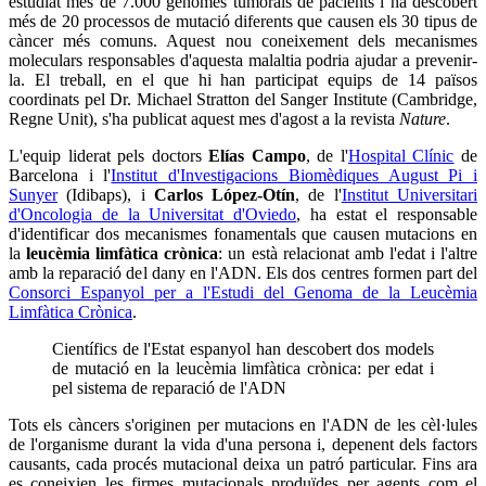
estudiat més de 7.000 genomes tumorals de pacients i ha descobert
més de 20 processos de mutació diferents que causen els 30 tipus de
càncer més comuns. Aquest nou coneixement dels mecanismes
moleculars responsables d'aquesta malaltia podria ajudar a prevenir-
la. El treball, en el que hi han participat equips de 14 països
coordinats pel Dr. Michael Stratton del Sanger Institute (Cambridge,
Regne Unit), s'ha publicat aquest mes d'agost a la revista
Nature
.
L'equip liderat pels doctors
Elías Campo
, de l'
Hospital Clínic
de
Barcelona i l'
Institut d'Investigacions Biomèdiques August Pi i
Sunyer
(Idibaps), i
Carlos López-Otín
, de l'
Institut Universitari
d'Oncologia de la Universitat d'Oviedo
, ha estat el responsable
d'identificar dos mecanismes fonamentals que causen mutacions en
la
leucèmia limfàtica crònica
: un està relacionat amb l'edat i l'altre
amb la reparació del dany en l'ADN. Els dos centres formen part del
Consorci Espanyol per a l'Estudi del Genoma de la Leucèmia
Limfàtica Crònica
.
Científics de l'Estat espanyol han descobert dos models
de mutació en la leucèmia limfàtica crònica: per edat i
pel sistema de reparació de l'ADN
Tots els càncers s'originen per mutacions en l'ADN de les cèl·lules
de l'organisme durant la vida d'una persona i, depenent dels factors
causants, cada procés mutacional deixa un patró particular. Fins ara
es coneixien les firmes mutacionals produïdes per agents com el