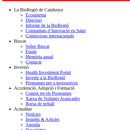
La BioRegió de Catalunya
Ecosistema
Directori
Informe de la BioRegió
Comunitats d’Innovació en Salut
Connexions internacionals
Biocat
Sobre Biocat
Equip
Memòria anual
Contacte
Inversió
Health Investment Portal
Invertir a la BioRegió
Programes per a inversors/es
Acceleració, Adopció i Formació
Coneix tot els Programes
Xarxa de Teràpies Avançades
Borsa de treball
Actualitat
Notícies
Insights & Articles
Agenda
Newsletter