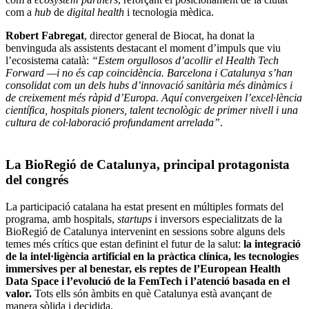
com a
hub
de
digital health
i tecnologia mèdica.
Robert Fabregat
, director general de Biocat, ha donat la
benvinguda als assistents destacant el moment d’impuls que viu
l’ecosistema català:
“Estem orgullosos d’acollir el Health Tech
Forward —i no és cap coincidència. Barcelona i Catalunya s’han
consolidat com un dels hubs d’innovació sanitària més dinàmics i
de creixement més ràpid d’Europa. Aquí convergeixen l’excel·lència
científica, hospitals pioners, talent tecnològic de primer nivell i una
cultura de col·laboració profundament arrelada”
.
La BioRegió de Catalunya, principal protagonista
del congrés
La participació catalana ha estat present en múltiples formats del
programa, amb hospitals,
startups
i inversors especialitzats de la
BioRegió de Catalunya intervenint en sessions sobre alguns dels
temes més crítics que estan definint el futur de la salut:
la integració
de la intel·ligència artificial en la pràctica clínica, les tecnologies
immersives per al benestar, els reptes de l’European Health
Data Space i l’evolució de la FemTech i l’atenció basada en el
valor.
Tots ells són àmbits en què Catalunya està avançant de
manera sòlida i decidida.