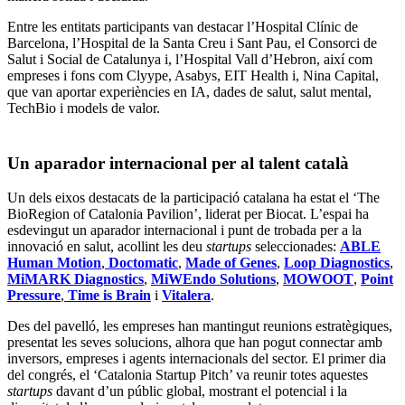
Entre les entitats participants van destacar l’Hospital Clínic de
Barcelona, l’Hospital de la Santa Creu i Sant Pau, el Consorci de
Salut i Social de Catalunya i, l’Hospital Vall d’Hebron, així com
empreses i fons com Clyype, Asabys, EIT Health i, Nina Capital,
que van aportar experiències en IA, dades de salut, salut mental,
TechBio i models de valor.
Un aparador internacional per al talent català
Un dels eixos destacats de la participació catalana ha estat el ‘The
BioRegion of Catalonia Pavilion’, liderat per Biocat. L’espai ha
esdevingut un aparador internacional i punt de trobada per a la
innovació en salut, acollint les deu
startups
seleccionades:
ABLE
Human Motion
,
Doctomatic
,
Made of Genes
,
Loop Diagnostics
,
MiMARK Diagnostics
,
MiWEndo Solutions
,
MOWOOT
,
Point
Pressure
,
Time is Brain
i
Vitalera
.
Des del pavelló, les empreses han mantingut reunions estratègiques,
presentat les seves solucions, alhora que han pogut connectar amb
inversors, empreses i agents internacionals del sector. El primer dia
del congrés, el ‘Catalonia Startup Pitch’ va reunir totes aquestes
startups
davant d’un públic global, mostrant el potencial i la