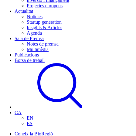
Inversió i finançament
Projectes europeus
Actualitat
Notícies
Startup generation
Insights & Articles
Agenda
Sala de Premsa
Notes de premsa
Multimèdia
Publicacions
Borsa de treball
CA
EN
ES
Coneix la BioRegió