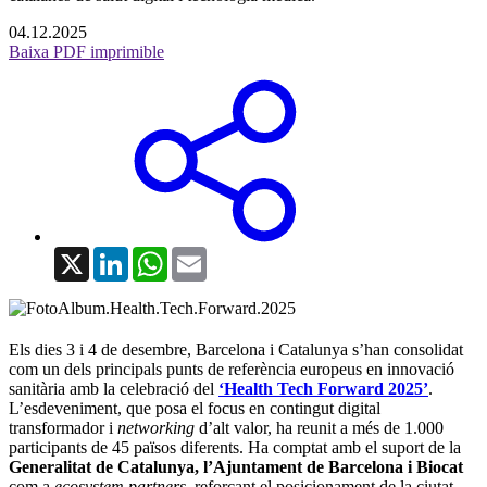
04.12.2025
Baixa PDF imprimible
X
LinkedIn
WhatsApp
Email
Els dies 3 i 4 de desembre, Barcelona i Catalunya s’han consolidat
com un dels principals punts de referència europeus en innovació
sanitària amb la celebració del
‘Health Tech Forward 2025’
.
L’esdeveniment, que posa el focus en contingut digital
transformador i
networking
d’alt valor, ha reunit a més de 1.000
participants de 45 països diferents. Ha comptat amb el suport de la
Generalitat de Catalunya, l’Ajuntament de Barcelona i Biocat
com a
ecosystem partners
, reforçant el posicionament de la ciutat