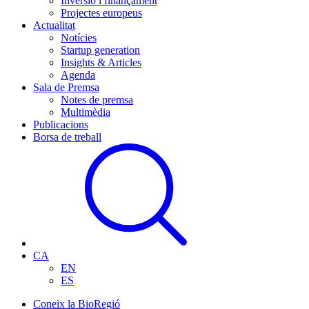
Inversió i finançament
Projectes europeus
Actualitat
Notícies
Startup generation
Insights & Articles
Agenda
Sala de Premsa
Notes de premsa
Multimèdia
Publicacions
Borsa de treball
CA
EN
ES
Coneix la BioRegió