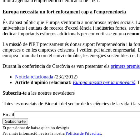
futura agenda d'emprenedoria i educació de l'IET.
Europa necessita un fort enfocament cap a l'emprenedoria
És d'abast públic que Europa s'enfronta a nombrosos reptes socials. La 
universitats i entitats de recerca d'excel·lència i indústries fortes, 
dedicar importants esforços addicionals per convertir-se en una
econo
La missió de l'IET precisament és donar suport l'emprenedoria i la for
empreses o en les empreses existents, i vetllen pel talent empresarial. 
europea i mundial com el canvi climàtic, les energies sostenibles i el f
Durant la conferència de Cracòvia es van presentar els
primers premis
Notícia relacionada
(23/2/2012)
Article d'opinió relacionat:
Europa aposta per la innovació
, 
Subscriu-te
a les nostres newsletters
Totes les novetats de Biocat i del sector de les ciències de la vida i la s
Email
Et pots donar de baixa quan ho desitgis.
Per a més informació, revisa la nostra
Política de Privacitat
.