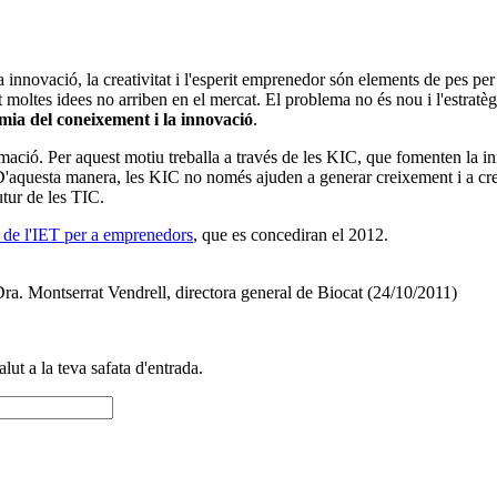
innovació, la creativitat i l'esperit emprenedor són elements de pes per
sovint moltes idees no arriben en el mercat. El problema no és nou i l'est
mia del coneixement i la innovació
.
mació. Per aquest motiu treballa a través de les KIC, que fomenten la in
D'aquesta manera, les KIC no només ajuden a generar creixement i a crear 
utur de les TIC.
 de l'IET per a emprenedors
, que es concediran el 2012.
Dra. Montserrat Vendrell, directora general de Biocat (24/10/2011)
alut a la teva safata d'entrada.