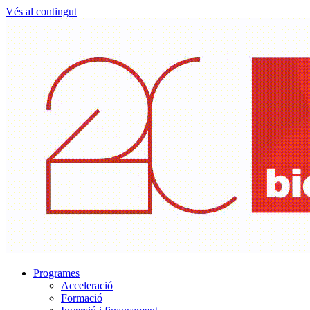
Vés al contingut
Programes
Acceleració
Formació