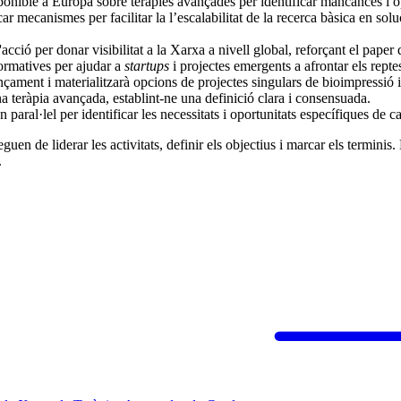
ponible a Europa sobre teràpies avançades per identificar mancances i op
car mecanismes per facilitar la l’escalabilitat de la recerca bàsica en sol
acció per donar visibilitat a la Xarxa a nivell global, reforçant el pape
ormatives per ajudar a
startups
i projectes emergents a afrontar els reptes
ançament i materialitzarà opcions de projectes singulars de bioimpressió i
na teràpia avançada, establint-ne una definició clara i consensuada.
 paral·lel per identificar les necessitats i oportunitats específiques de 
guen de liderar les activitats, definir els objectius i marcar els termini
.