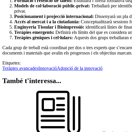
Formació i retenció de talent:
Estudiarà l’oferta formativa dis
Models de col·laboració públic-privat:
Treballarà per identifi
privat.
Posicionament i projecció internacional:
Dissenyarà un pla d'
Accés al mercat i a la ciutadania:
Conceptualitzarà sessions f
Enginyeria Tissular i Bioimpressió:
identificarà línies de fin
Teràpies emergents:
Definirà els límits del que es considera u
Teràpies gèniques i cel·lulars:
Aquests dos grups treballaran en
Cada grup de treball està coordinat per dos o tres experts que s’encarre
documents i materials que avalin els progressos i els objectius marcats
Etiquetes:
Teràpies avançades
Innovació
Adopció de la innovació
També t'interessa...