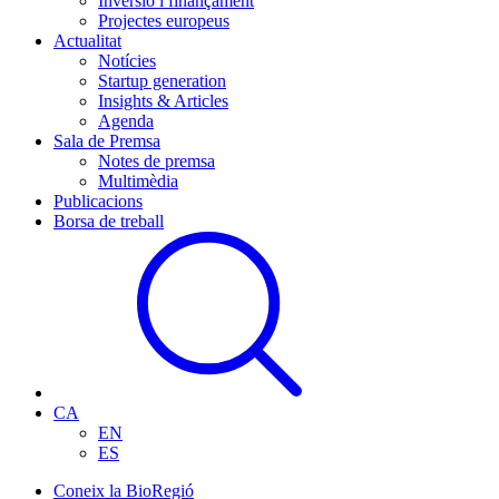
Inversió i finançament
Projectes europeus
Actualitat
Notícies
Startup generation
Insights & Articles
Agenda
Sala de Premsa
Notes de premsa
Multimèdia
Publicacions
Borsa de treball
CA
EN
ES
Coneix la BioRegió