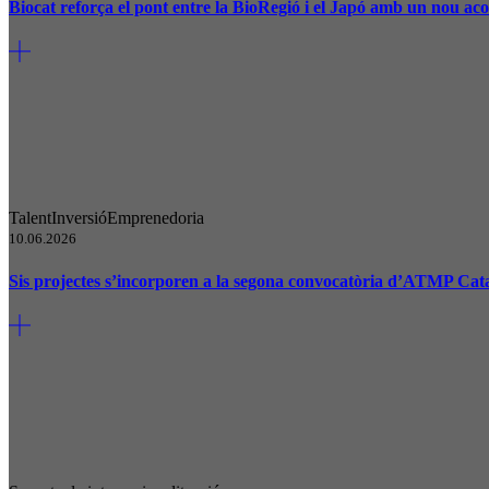
Biocat reforça el pont entre la BioRegió i el Japó amb un nou 
Talent
Inversió
Emprenedoria
10.06.2026
Sis projectes s’incorporen a la segona convocatòria d’ATMP Cat