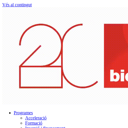
Vés al contingut
Programes
Acceleració
Formació