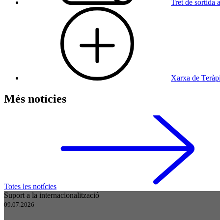
Tret de sortida
Xarxa de Teràp
Més notícies
Totes les notícies
Suport a la internacionalització
09.07.2026