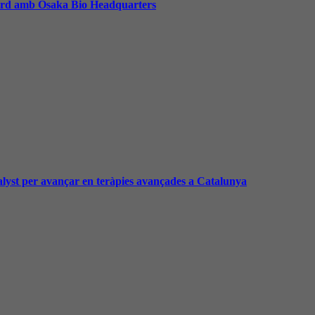
acord amb Osaka Bio Headquarters
alyst per avançar en teràpies avançades a Catalunya