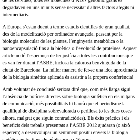
de les cèl·lules, totes les molècules d’ADN genòmic grans es
degradaven en uns minuts sense necessitat d'altres factors afegits ni
intermediaris.
A Europa s’estan duent a terme estudis científics de gran qualitat,
des de la modelització per ordinador avançada, passant per la
biologia molecular de les plantes, l’enginyeria metabòlica o la
nanoencapsulació fins a la bioètica o l’evolució de proteïnes. Aquest
article no té l’esperança de fer justícia a totes les contribucions que
es van fer durant l’ASBE, inclosa la calorosa benvinguda de la
ciutat de Barcelona. La millor manera de fer-se una idea aproximada
de la biologia sintètica aplicada és assistir a la propera conferència!
Amb voluntat de conclusió seriosa diré que, com més llarga sigui
l’absència de notícies directes sobre biologia sintètica en els mitjans
de comunicació, més possibilitats hi haurà que el periodisme la
qualifiqui de disciplina sobrevalorada o perillosa (o les dues coses
alhora, malgrat que siguin contradictòries). Els èxits pràctics i els
beneficis dels treballs presentats a l’ASBE 2012 ajudaran (o això
esperem) a desenvolupar un sentiment positiu envers la biologia
sintètica en tot tipus de públic arreu d’Europa.