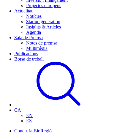
Inversió i finançament
Projectes europeus
Actualitat
Notícies
Startup generation
Insights & Articles
Agenda
Sala de Premsa
Notes de premsa
Multimèdia
Publicacions
Borsa de treball
CA
EN
ES
Coneix la BioRegió