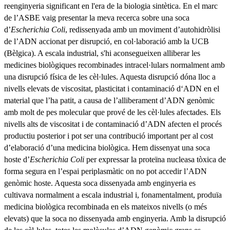
reenginyeria significant en l'era de la biologia sintètica. En el marc
de l’ASBE vaig presentar la meva recerca sobre una soca
d’
Escherichia Coli
, redissenyada amb un moviment d’autohidròlisi
de l’ADN accionat per disrupció, en col·laboració amb la UCB
(Bèlgica). A escala industrial, s'hi aconsegueixen alliberar les
medicines biològiques recombinades intracel·lulars normalment amb
una disrupció física de les cèl·lules. Aquesta disrupció dóna lloc a
nivells elevats de viscositat, plasticitat i contaminació d‘ADN en el
material que l’ha patit, a causa de l’alliberament d’ADN genòmic
amb molt de pes molecular que prové de les cèl·lules afectades. Els
nivells alts de viscositat i de contaminació d’ADN afecten el procés
productiu posterior i pot ser una contribució important per al cost
d’elaboració d’una medicina biològica. Hem dissenyat una soca
hoste d’
Escherichia Coli
per expressar la proteïna nucleasa tòxica de
forma segura en l’espai periplasmàtic on no pot accedir l’ADN
genòmic hoste. Aquesta soca dissenyada amb enginyeria es
cultivava normalment a escala industrial i, fonamentalment, produïa
medicina biològica recombinada en els mateixos nivells (o més
elevats) que la soca no dissenyada amb enginyeria. Amb la disrupció