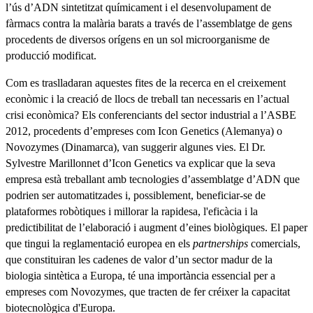
l’ús d’ADN sintetitzat químicament i el desenvolupament de
fàrmacs contra la malària barats a través de l’assemblatge de gens
procedents de diversos orígens en un sol microorganisme de
producció modificat.
Com es traslladaran aquestes fites de la recerca en el creixement
econòmic i la creació de llocs de treball tan necessaris en l’actual
crisi econòmica? Els conferenciants del sector industrial a l’ASBE
2012, procedents d’empreses com Icon Genetics (Alemanya) o
Novozymes (Dinamarca), van suggerir algunes vies. El Dr.
Sylvestre Marillonnet d’Icon Genetics va explicar que la seva
empresa està treballant amb tecnologies d’assemblatge d’ADN que
podrien ser automatitzades i, possiblement, beneficiar-se de
plataformes robòtiques i millorar la rapidesa, l'eficàcia i la
predictibilitat de l’elaboració i augment d’eines biològiques. El paper
que tingui la reglamentació europea en els
partnerships
comercials,
que constituiran les cadenes de valor d’un sector madur de la
biologia sintètica a Europa, té una importància essencial per a
empreses com Novozymes, que tracten de fer créixer la capacitat
biotecnològica d'Europa.