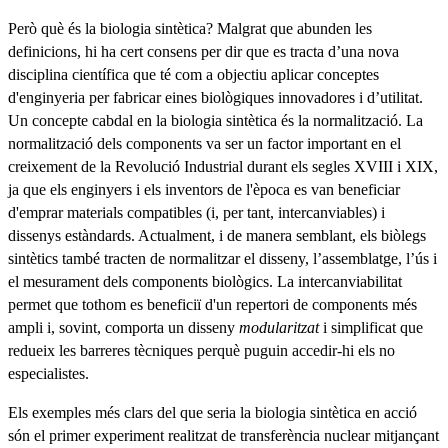
Però què és la biologia sintètica? Malgrat que abunden les
definicions, hi ha cert consens per dir que es tracta d’una nova
disciplina científica que té com a objectiu aplicar conceptes
d'enginyeria per fabricar eines biològiques innovadores i d’utilitat.
Un concepte cabdal en la biologia sintètica és la normalització. La
normalització dels components va ser un factor important en el
creixement de la Revolució Industrial durant els segles XVIII i XIX,
ja que els enginyers i els inventors de l'època es van beneficiar
d'emprar materials compatibles (i, per tant, intercanviables) i
dissenys estàndards. Actualment, i de manera semblant, els biòlegs
sintètics també tracten de normalitzar el disseny, l’assemblatge, l’ús i
el mesurament dels components biològics. La intercanviabilitat
permet que tothom es beneficiï d'un repertori de components més
ampli i, sovint, comporta un disseny
modularitzat
i simplificat que
redueix les barreres tècniques perquè puguin accedir-hi els no
especialistes.
Els exemples més clars del que seria la biologia sintètica en acció
són el primer experiment realitzat de transferència nuclear mitjançant