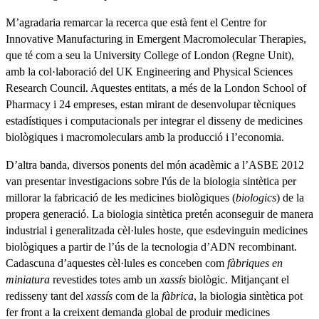
M’agradaria remarcar la recerca que està fent el Centre for
Innovative Manufacturing in Emergent Macromolecular Therapies,
que té com a seu la University College of London (Regne Unit),
amb la col·laboració del UK Engineering and Physical Sciences
Research Council. Aquestes entitats, a més de la London School of
Pharmacy i 24 empreses, estan mirant de desenvolupar tècniques
estadístiques i computacionals per integrar el disseny de medicines
biològiques i macromoleculars amb la producció i l’economia.
D’altra banda, diversos ponents del món acadèmic a l’ASBE 2012
van presentar investigacions sobre l'ús de la biologia sintètica per
millorar la fabricació de les medicines biològiques (
biologics
) de la
propera generació. La biologia sintètica pretén aconseguir de manera
industrial i generalitzada cèl·lules hoste, que esdevinguin medicines
biològiques a partir de l’ús de la tecnologia d’ADN recombinant.
Cadascuna d’aquestes cèl·lules es conceben com
fàbriques en
miniatura
revestides totes amb un
xassís
biològic. Mitjançant el
redisseny tant del
xassís
com de la
fàbrica
, la biologia sintètica pot
fer front a la creixent demanda global de produir medicines