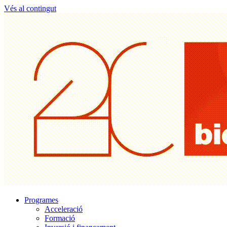
Vés al contingut
Programes
Acceleració
Formació