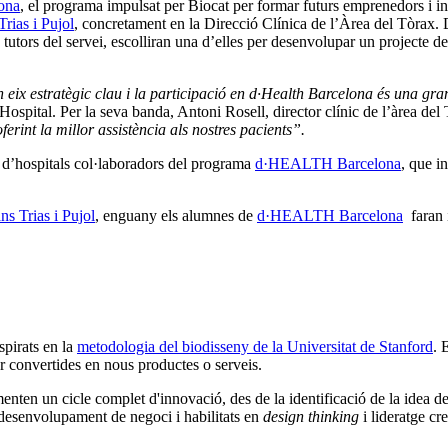
ona
, el programa impulsat per Biocat per formar futurs emprenedors i i
rias i Pujol
, concretament en la Direcció Clínica de l’Àrea del Tòrax. D
ls tutors del servei, escolliran una d’elles per desenvolupar un projecte 
eix estratègic clau i la participació en d·Health Barcelona és una gran
ospital. Per la seva banda, Antoni Rosell, director clínic de l’àrea de
rint la millor assistència als nostres pacients”.
a d’hospitals col·laboradors del programa
d·HEALTH Barcelona
, que i
s Trias i Pujol
, enguany els alumnes de
d·HEALTH Barcelona
faran i
spirats en la
metodologia del biodisseny de la Universitat de Stanford
. 
er convertides en nous productes o serveis.
nten un cicle complet d'innovació, des de la identificació de la idea de n
desenvolupament de negoci i habilitats en
design thinking
i lideratge cr