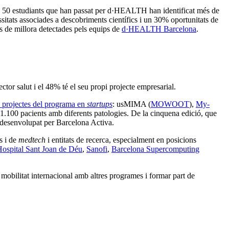
 50 estudiants que han passat per d·HEALTH han identificat més de
sitats associades a descobriments científics i un 30% oportunitats de
s de millora detectades pels equips de
d·HEALTH Barcelona
.
ector salut i el 48% té el seu propi projecte empresarial.
us projectes del programa en
startups
: usMIMA (
MOWOOT
),
My-
 1.100 pacients amb diferents patologies. De la cinquena edició, que
desenvolupat per Barcelona Activa.
s i de
medtech
i entitats de recerca, especialment en posicions
ospital Sant Joan de Déu
,
Sanofi
,
Barcelona Supercomputing
 mobilitat internacional amb altres programes i formar part de