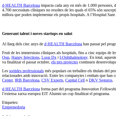
d·HEALTH Barcelona
impacta cada any en més de 1.000 persones, des
4.700 necessitats clíniques no resoltes de les quals el 65% són suscep
millora que poden implementar els propis hospitals. A l’Hospital Sant
Generant talent i noves startups en salut
Al llarg dels cinc anys de
d·HEALTH Barcelona
han passat pel pro
Fruit de les immersions clíniques als hospitals, fins a cinc equips de l
Qup
,
Happy Injections
,
Loop Dx
i
I-Ophthalmology
. En total, aquest
va finalitzar el passat octubre,
els tres projectes
continuen desenvolupan
Les
sortides professionals
més populars on treballen els titulats del p
relacionades amb innovació. Entre les companyies i entitats que han 
Center
,
IRB Barcelona
,
CSV Experts
,
Capital Cell
o
DKV Seguros
.
d·HEALTH Barcelona
forma part del programa
Innovation Fellowsh
l’extensa xarxa europea EIT Alumni un cop finalitzat el programa.
Etiquetes:
Emprenedoria