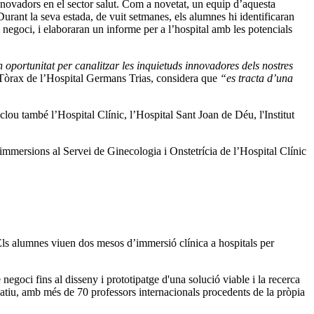
nnovadors en el sector salut. Com a novetat, un equip d’aquesta
urant la seva estada, de vuit setmanes, els alumnes hi identificaran
de negoci, i elaboraran un informe per a l’hospital amb les potencials
 oportunitat per canalitzar les inquietuds innovadores dels nostres
l Tòrax de l’Hospital Germans Trias, considera que
“es tracta d’una
nclou també l’Hospital Clínic, l’Hospital Sant Joan de Déu, l'Institut
mmersions al Servei de Ginecologia i Onstetrícia de l’Hospital Clínic
Els alumnes viuen dos mesos d’immersió clínica a hospitals per
egoci fins al disseny i prototipatge d'una solució viable i la recerca
eatiu, amb més de 70 professors internacionals procedents de la pròpia