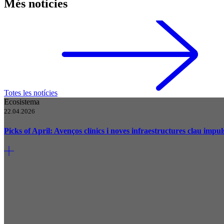
Més notícies
Totes les notícies
Ecosistema
22.04.2026
Picks of April: Avenços clínics i noves infraestructures clau impu