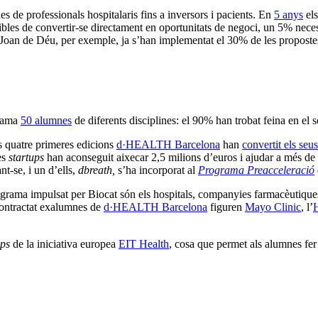
 de professionals hospitalaris fins a inversors i pacients. En
5 anys
els
tibles de convertir-se directament en oportunitats de negoci, un 5% neces
 Joan de Déu, per exemple, ja s’han implementat el 30% de les proposte
grama
50 alumnes
de diferents disciplines: el 90% han trobat feina en el s
es quatre primeres edicions
d·HEALTH Barcelona
han
convertit els se
es
startups
han aconseguit aixecar 2,5 milions d’euros i ajudar a més de
t-se, i un d’ells,
dbreath,
s’ha incorporat al
Programa Preacceleració
rograma impulsat per Biocat són els hospitals, companyies farmacèutique
contractat exalumnes de
d·HEALTH Barcelona
figuren
Mayo Clinic
, l’
H
ips
de la iniciativa europea
EIT Health
, cosa que permet als alumnes fer