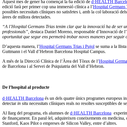
Aquest mes de gener ha començat la 6a edició de
d·HEALTH Barcel
edició farà per primer cop una immersió clínica a l’
Hospital Germans T
possibles necessitats clíniques no satisfetes i, amb la col·laboració de
àrees de millora detectades.
“A l’Hospital Germans Trias tenim clar que la innovació ha de ser un 
professionals”,
destaca Daniel Moreno, responsable d’Innovació de l’H
oportunitat que segur ens permetrà trobar noves maneres per seguir ofe
D’aquesta manera, l’
Hospital Germans Trias i Pujol
se suma a la llist
Guttmann i el Vall d’Hebron Barcelona Hospital Campus.
A més de la Direcció Clínica de l’Àrea del Tòrax de l’
Hospital German
de Barcelona i al Servei de Psiquiatria del Vall d’Hebron.
De l’hospital al producte
d·HEALTH Barcelona
és un dels quatre únics programes europeus in
detectar
in situ
necessitats clíniques reals no resoltes susceptibles de s
Al llarg del programa, els alumnes de
d·HEALTH Barcelona
experime
de finançament. En paral·lel, adquireixen coneixements en medicina, 
Stanford, Kaos Pilot o empreses de Silicon Valley, entre d’altres.