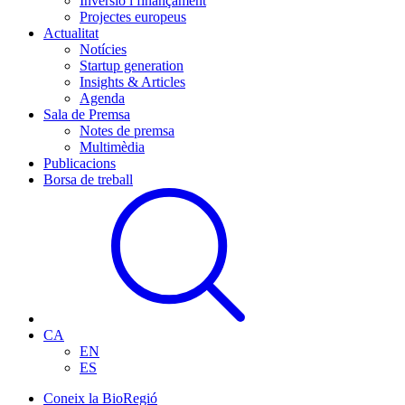
Inversió i finançament
Projectes europeus
Actualitat
Notícies
Startup generation
Insights & Articles
Agenda
Sala de Premsa
Notes de premsa
Multimèdia
Publicacions
Borsa de treball
CA
EN
ES
Coneix la BioRegió