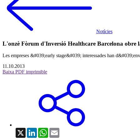
Notícies
L'onzè Fòrum d'Inversió Healthcare Barcelona obre la 
Les empreses &#039;early stage&#039; interessades han d&#039;envia
11.10.2013
Baixa PDF imprimible
X
LinkedIn
WhatsApp
Email