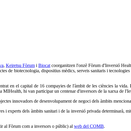
va
,
Keiretsu Fòrum
i
Biocat
coorganitzen l'onzè Fòrum d'Inversió Healt
 de biotecnologia, dispositius mèdics, serveis sanitaris i tecnologies d
ntrat en el capital de 16 compayies de l'àmbit de les ciències la vida. 
a MIHealth, hi van participar un centenar d'inversors de la xarxa de l'Ie
ojectes innovadors de desenvolupament de negoci dels àmbits menciona
 i experts dels àmbits sanitari i de la inversió privada determinarà, mit
tir al Fòrum com a inversors o públic) al
web del COMB
.