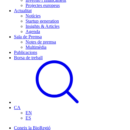
Inversió i finançament
Projectes europeus
Actualitat
Notícies
Startup generation
Insights & Articles
Agenda
Sala de Premsa
Notes de premsa
Multimèdia
Publicacions
Borsa de treball
CA
EN
ES
Coneix la BioRegió