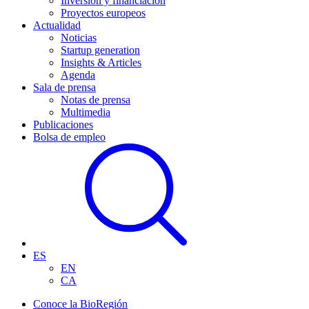
Inversión y financiación
Proyectos europeos
Actualidad
Noticias
Startup generation
Insights & Articles
Agenda
Sala de prensa
Notas de prensa
Multimedia
Publicaciones
Bolsa de empleo
ES
EN
CA
Conoce la BioRegión