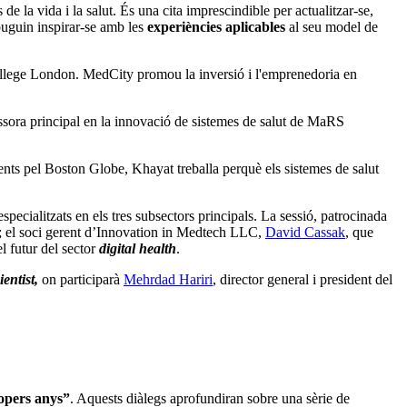
de la vida i la salut. És una cita imprescindible per actualitzar-se,
puguin inspirar-se amb les
experiències aplicables
al seu model de
ollege London. MedCity promou la inversió i l'emprenedoria en
essora principal en la innovació de sistemes de salut de MaRS
ents pel Boston Globe, Khayat treballa perquè els sistemes de salut
specialitzats en els tres subsectors principals. La sessió, patrocinada
; el soci gerent d’Innovation in Medtech LLC,
David Cassak
, que
el futur del sector
digital health
.
ientist,
on participarà
Mehrdad Hariri
, director general i president del
ropers anys”
. Aquests diàlegs aprofundiran sobre una sèrie de