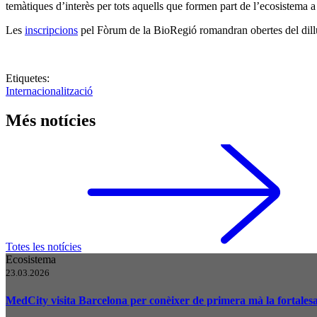
temàtiques d’interès per tots aquells que formen part de l’ecosistema
Les
inscripcions
pel Fòrum de la BioRegió romandran obertes del dill
Etiquetes:
Internacionalització
Més notícies
Totes les notícies
Ecosistema
23.03.2026
MedCity visita Barcelona per conèixer de primera mà la fortalesa d