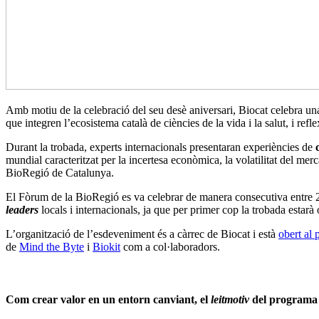
Amb motiu de la celebració del seu desè aniversari, Biocat celebra un
que integren l’ecosistema català de ciències de la vida i la salut, i refl
Durant la trobada, experts internacionals presentaran experiències de
mundial caracteritzat per la incertesa econòmica, la volatilitat del mer
BioRegió de Catalunya.
El Fòrum de la BioRegió es va celebrar de manera consecutiva entre 200
leaders
locals i internacionals, ja que per primer cop la trobada estarà 
L’organització de l’esdeveniment és a càrrec de Biocat i està
obert al 
de
Mind the Byte
i
Biokit
com a col·laboradors.
Com crear valor en un entorn canviant, el
leitmotiv
del programa