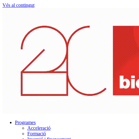
Vés al contingut
Programes
Acceleració
Formació