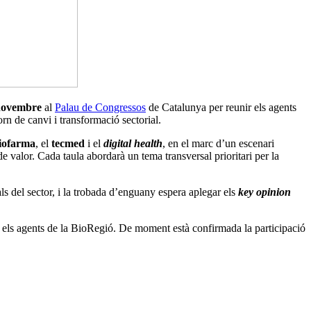
novembre
al
Palau de Congressos
de Catalunya per reunir els agents
torn de canvi i transformació sectorial.
iofarma
, el
tecmed
i el
digital health
, en el marc d’un escenari
de valor. Cada taula abordarà un tema transversal prioritari per la
s del sector, i la trobada d’enguany espera aplegar els
key opinion
nt els agents de la BioRegió. De moment està confirmada la participació