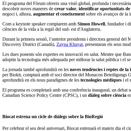
El programa del Fòrum ofereix una visió global, profunda i necessària env
descobrir noves maneres de
crear valor
,
identificar oportunitats de
negoci i, alhora,
augmentar el coneixement
sobre els avanços de la i
Com a keynote speaker comptarem amb
Simon Howell
, fundador i 
ciències de la vida a la regió del sud- est d'Anglaterra.
Durant la primera sessió, l’anterior presidenta i directora general de
Discovery District (Canadà),
Zayna Khayat
, presentaran els seus mod
Les dues ponents són expertes en innovació en salut. Mentre que Ban
adoptin la tecnologia més adequada per millorar la salut pública i el 
La jornada també aprofundirà en les
noves tendències i reptes de la 
per Biokit, comptarà amb el soci director del Monacon Beteiligung
aprofundirà en els nous paradigmes de les
tecnologies mèdiques
i el 
El programa es completarà amb una conferència inaugural, un debat s
Canadian Science Policy Centre (CPSC), i un
diàleg sobre ciència
e
Biocat estrena un cicle de diàlegs sobre la BioRegió
Per celebrar el seu desè aniversari, Biocat estrenarà el mateix dia el c