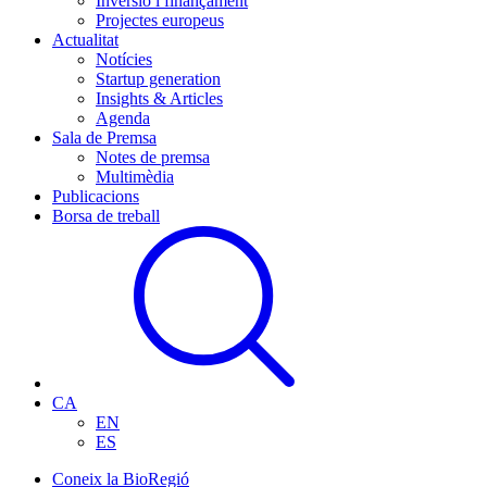
Inversió i finançament
Projectes europeus
Actualitat
Notícies
Startup generation
Insights & Articles
Agenda
Sala de Premsa
Notes de premsa
Multimèdia
Publicacions
Borsa de treball
CA
EN
ES
Coneix la BioRegió