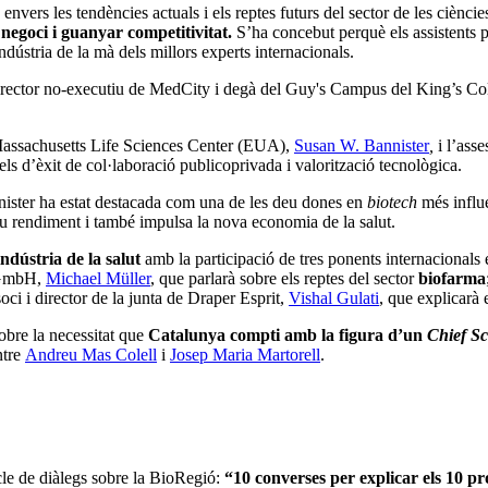
ers les tendències actuals i els reptes futurs del sector de les ciències 
 negoci i guanyar competitivitat.
S’ha concebut perquè els assistents 
ndústria de la mà dels millors experts internacionals.
director no-executiu de MedCity i degà del Guy's Campus del King’s C
l Massachusetts Life Sciences Center (EUA),
Susan W. Bannister
,
i l’ass
els d’èxit de col·laboració publicoprivada i valorització tecnològica.
nister ha estat destacada com una de les deu dones en
biotech
més influ
seu rendiment i també impulsa la nova economia de la salut.
indústria de la salut
amb la participació de tres ponents internacionals e
s GmbH,
Michael Müller
, que parlarà sobre els reptes del sector
biofarma
soci i director de la junta de Draper Esprit,
Vishal Gulati
, que explicarà 
obre la necessitat que
Catalunya compti amb la figura d’un
Chief Sc
ntre
Andreu Mas Colell
i
Josep Maria Martorell
.
icle de diàlegs sobre la BioRegió:
“10 converses per explicar els 10 p