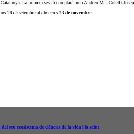
 a Catalunya. La primera sessió comptarà amb Andreu Mas Colell i Josep
uns 26 de setembre al dimecres
23 de novembre
.
el seu ecosistema de ciències de la vida i la salut