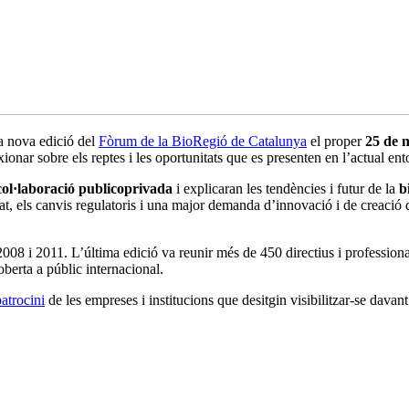
a nova edició del
Fòrum de la BioRegió de Catalunya
el proper
25 de 
exionar sobre els reptes i les oportunitats que es presenten en l’actual en
col·laboració publicoprivada
i explicaran les tendències i futur de la
b
cat, els canvis regulatoris i una major demanda d’innovació i de creació 
8 i 2011. L’última edició va reunir més de 450 directius i professional
oberta a públic internacional.
patrocini
de les empreses i institucions que desitgin visibilitzar-se dava