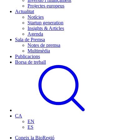
Inversió i finançament
Projectes europeus
Actualitat
Notícies
Startup generation
Insights & Articles
Agenda
Sala de Premsa
Notes de premsa
Multimèdia
Publicacions
Borsa de treball
CA
EN
ES
Coneix la BioRegió