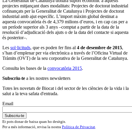
La Generalitat de Catalunya donarà suport econòmic a aquests
projectes mitjançant dues modalitats: Projectes de doctorat industrial
cofinançats per la Generalitat de Catalunya i Projectes de doctorat
industrial amb ajut específic. L’import màxim global destinat a
aquesta convocatòria és de 4,379 milions d’euros, i en cap cas per a
un període superior als 3 anys –comptat a partir de la data de la
resolució d’adjudicació dels ajuts o de la data del contacte si aquesta
és posterior–.
Les
sol·licituds
, que es poden fer fins al
4 de desembre de 2015
,
s’han d’emplenar per via electrònica a través de l’Oficina Virtual de
Tràmits (OVT) de la seu corporativa de la Generalitat de Catalunya.
Consulta les bases de la
convocatòria 2015
.
Subscriu-te
a les nostres newsletters
Totes les novetats de Biocat i del sector de les ciències de la vida i la
salut a la teva safata d'entrada.
Email
Et pots donar de baixa quan ho desitgis.
Per a més informació, revisa la nostra
Política de Privacitat
.