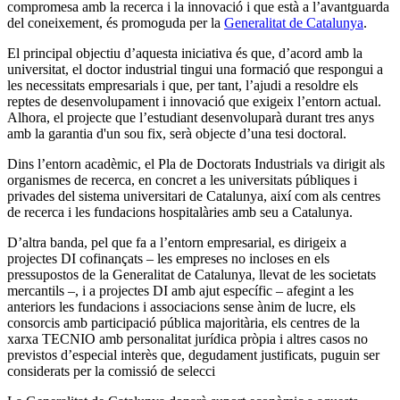
compromesa amb la recerca i la innovació i que està a l’avantguarda
del coneixement, és promoguda per la
Generalitat de Catalunya
.
El principal objectiu d’aquesta iniciativa és que, d’acord amb la
universitat, el doctor industrial tingui una formació que respongui a
les necessitats empresarials i que, per tant, l’ajudi a resoldre els
reptes de desenvolupament i innovació que exigeix l’entorn actual.
Alhora, el projecte que l’estudiant desenvoluparà durant tres anys
amb la garantia d'un sou fix, serà objecte d’una tesi doctoral.
Dins l’entorn acadèmic, el Pla de Doctorats Industrials va dirigit als
organismes de recerca, en concret a les universitats públiques i
privades del sistema universitari de Catalunya, així com als centres
de recerca i les fundacions hospitalàries amb seu a Catalunya.
D’altra banda, pel que fa a l’entorn empresarial, es dirigeix a
projectes DI cofinançats – les empreses no incloses en els
pressupostos de la Generalitat de Catalunya, llevat de les societats
mercantils –, i a projectes DI amb ajut específic – afegint a les
anteriors les fundacions i associacions sense ànim de lucre, els
consorcis amb participació pública majoritària, els centres de la
xarxa TECNIO amb personalitat jurídica pròpia i altres casos no
previstos d’especial interès que, degudament justificats, puguin ser
considerats per la comissió de selecci