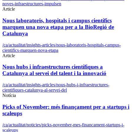
noves-infraestructures-impulsen
Article
Nous laboratoris, hospitals i campus científics
marquen una nova etapa per a la BioRegió de
Catalunya
/ca/actualitat/insights-articles/nous-laboratoris-hospitals-campus-
cientifics-marquen-nova-etapa
Article
Nous hubs i infraestructures científiques a
Catalunya al servei del talent i la innovació
/ca/actualitat/insights-articles/nous-hubs-i-infraestructures-
cientifiques-catalunya-al-servei-del
Notícia
Picks of November: més finançament per a startups i
scaleups
/ca/actualitat/noticies/picks-november-mes-financament-startups-i-
scaleups