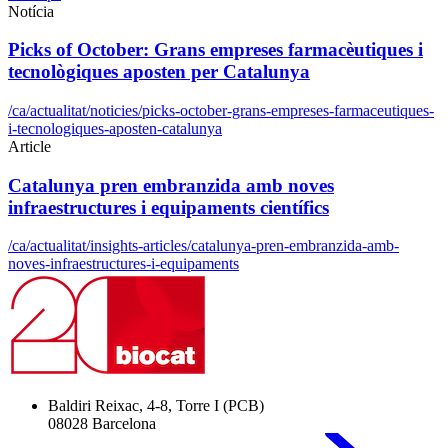
Notícia
Picks of October: Grans empreses farmacèutiques i
tecnològiques aposten per Catalunya
/ca/actualitat/noticies/picks-october-grans-empreses-farmaceutiques-
i-tecnologiques-aposten-catalunya
Article
Catalunya pren embranzida amb noves
infraestructures i equipaments científics
/ca/actualitat/insights-articles/catalunya-pren-embranzida-amb-
noves-infraestructures-i-equipaments
Baldiri Reixac, 4-8, Torre I (PCB)
08028 Barcelona