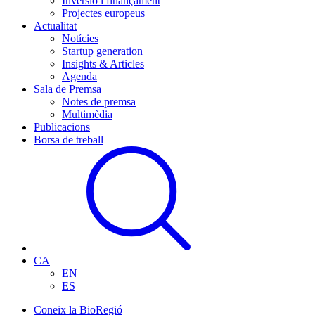
Inversió i finançament
Projectes europeus
Actualitat
Notícies
Startup generation
Insights & Articles
Agenda
Sala de Premsa
Notes de premsa
Multimèdia
Publicacions
Borsa de treball
CA
EN
ES
Coneix la BioRegió