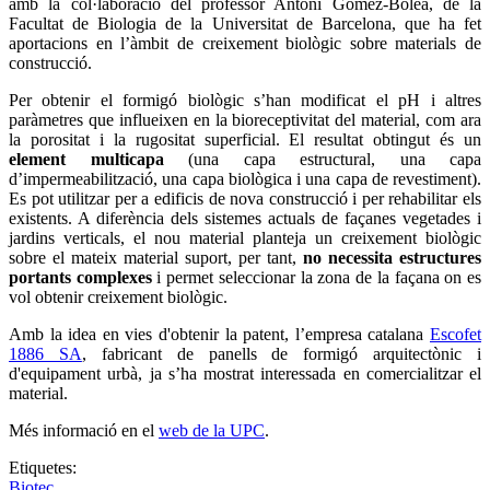
amb la col·laboració del professor Antoni Gómez-Bolea, de la
Facultat de Biologia de la Universitat de Barcelona, que ha fet
aportacions en l’àmbit de creixement biològic sobre materials de
construcció.
Per obtenir el formigó biològic s’han modificat el pH i altres
paràmetres que influeixen en la bioreceptivitat del material, com ara
la porositat i la rugositat superficial. El resultat obtingut és un
element multicapa
(una capa estructural, una capa
d’impermeabilització, una capa biològica i una capa de revestiment).
Es pot utilitzar per a edificis de nova construcció i per rehabilitar els
existents. A diferència dels sistemes actuals de façanes vegetades i
jardins verticals, el nou material planteja un creixement biològic
sobre el mateix material suport, per tant,
no necessita estructures
portants complexes
i permet seleccionar la zona de la façana on es
vol obtenir creixement biològic.
Amb la idea en vies d'obtenir la patent, l’empresa catalana
Escofet
1886 SA
, fabricant de panells de formigó arquitectònic i
d'equipament urbà, ja s’ha mostrat interessada en comercialitzar el
material.
Més informació en el
web de la UPC
.
Etiquetes:
Biotec