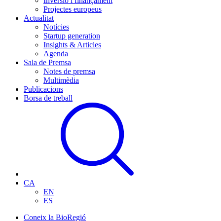
Inversió i finançament
Projectes europeus
Actualitat
Notícies
Startup generation
Insights & Articles
Agenda
Sala de Premsa
Notes de premsa
Multimèdia
Publicacions
Borsa de treball
CA
EN
ES
Coneix la BioRegió