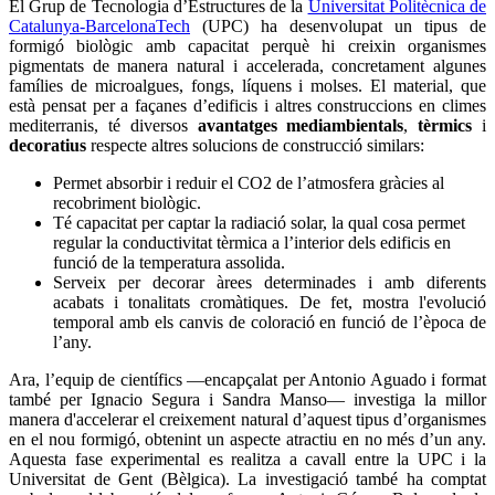
El Grup de Tecnologia d’Estructures de la
Universitat Politècnica de
Catalunya-BarcelonaTech
(UPC) ha desenvolupat un tipus de
formigó biològic amb capacitat perquè hi creixin organismes
pigmentats de manera natural i accelerada, concretament algunes
famílies de microalgues, fongs, líquens i molses. El material, que
està pensat per a façanes d’edificis i altres construccions en climes
mediterranis, té diversos
avantatges mediambientals
,
tèrmics
i
decoratius
respecte altres solucions de construcció similars:
Permet absorbir i reduir el CO2 de l’atmosfera gràcies al
recobriment biològic.
Té capacitat per captar la radiació solar, la qual cosa permet
regular la conductivitat tèrmica a l’interior dels edificis en
funció de la temperatura assolida.
Serveix per decorar àrees determinades i amb diferents
acabats i tonalitats cromàtiques. De fet, mostra l'evolució
temporal amb els canvis de coloració en funció de l’època de
l’any.
Ara, l’equip de científics —encapçalat per Antonio Aguado i format
també per Ignacio Segura i Sandra Manso— investiga la millor
manera d'accelerar el creixement natural d’aquest tipus d’organismes
en el nou formigó, obtenint un aspecte atractiu en no més d’un any.
Aquesta fase experimental es realitza a cavall entre la UPC i la
Universitat de Gent (Bèlgica). La investigació també ha comptat