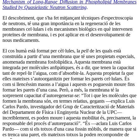
Mechanism of Long-Range Diffusion in Phospholipid Membranes
Studied by Quasielastic Neutron Scattering
.
El descobriment, que s'ha fet mitjançant tècniques d'espectroscopia
de neutrons, té una gran importància en la regeneració de les
membranes cel·lulars i els mecanismes biològics en què intervenen
proteïnes de membrana, i es pot aplicar en el desenvolupament de
nous medicaments.
El cos humà està format per cèl·lules, la
pell
de les quals està
construïda a partir d’una membrana que té unes propietats especials,
anomenada membrana fosfolipídica. Aquesta membrana està
integrada per molècules anfipàtiques, és a dir, que tenen la capacitat
tant de repel·lir l’aigua, com d’absorbir-la. Aquesta propietat fa que
elles mateixes s’autoorganitzin per formar les parets cel·lulars. És
com si llencéssim maons a l’aigua i aquests es poguessin moure fins
formar les parets d’una casa. Però, a més, la membrana té la
sorprenent capacitat d’autoregenerar-se: “Tot i que les molècules que
formen la membrana són, en termes relatius, gegants —explica Luis
Carlos Pardo, investigador del Grup de Caracterització de Materials
del Departament de Física i Enginyeria Nuclear de la UPC—
increïblement, es poden moure i aquesta mobilitat és, precisament, la
responsable del procés d’autoreparació”. “És —aclara Luis Carlos
Pardo— com si els totxos d'una casa fossin mòbils, de manera que si
es trenca una paret, els mateixos totxos la poden recompondre de