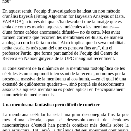
nou”.
En aquest sentit, l’equip d’investigadors ha ideat un nou mètode
d’anàlisi bayesià (Fitting Algorithm for Bayesian Analysis of Data,
FABADA), a través del qual s’ha descobert que la imatge que es
tenia de com es movien aquestes molècules a les membranes —
d'una forma caòtica anomenada difusió— no és certa. Mes aviat
formen corrents que recorren les membranes cel·lulars, de manera
anàloga a com ho faria un riu. “Això implica que la seva mobilitat a
petita escala és més gran del que es pensava fins ara”, diu el
professor Pardo, que forma part també de l’equip del Centre de
Recerca en Nanoenginyeria de la UPC inaugurat recentment.
El coneixement de la dinàmica de la membrana fosfolipídica de les
cèl·lules és un camp molt interessant de la recerca, no només per la
presència massiva de la membrana al cos humà, —en el qual té una
extensió de quilòmetres quadrats—, sinó perquè els descobriments
associats a aquesta membrana es poden aplicar en l’encapsulament
nanomètric de medicaments.
Una membrana fantàstica però difícil de conèixer
La membrana cel·lular ha estat una gran desconeguda fins fa poc
més d’una dècada, quan el desenvolupament de tècniques
nanomètriques d’estudi han permès conèixer més detalls sobre la
seva estructura. Tot i això, la dinàmica del seu moviment continuava