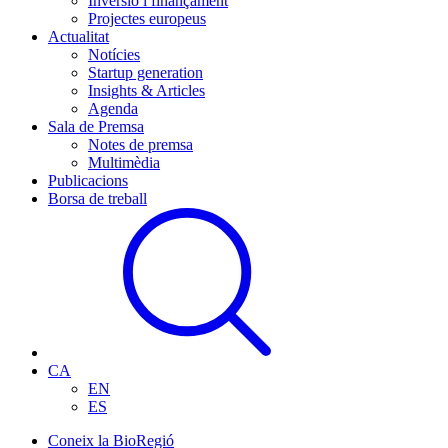
Inversió i finançament
Projectes europeus
Actualitat
Notícies
Startup generation
Insights & Articles
Agenda
Sala de Premsa
Notes de premsa
Multimèdia
Publicacions
Borsa de treball
CA
EN
ES
Coneix la BioRegió