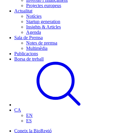
Inversió i finançament
Projectes europeus
Actualitat
Notícies
Startup generation
Insights & Articles
Agenda
Sala de Premsa
Notes de premsa
Multimèdia
Publicacions
Borsa de treball
CA
EN
ES
Coneix la BioRegió