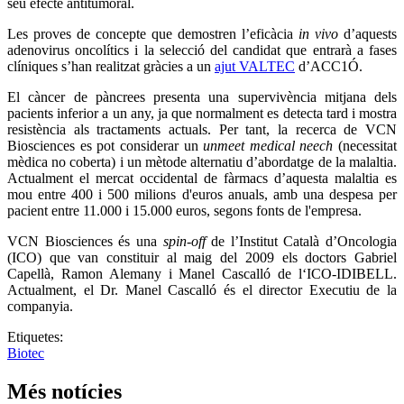
seu efecte antitumoral.
Les proves de concepte que demostren l’eficàcia
in vivo
d’aquests
adenovirus oncolítics i la selecció del candidat que entrarà a fases
clíniques s’han realitzat gràcies a un
ajut VALTEC
d’ACC1Ó.
El càncer de pàncrees presenta una supervivència mitjana dels
pacients inferior a un any, ja que normalment es detecta tard i mostra
resistència als tractaments actuals. Per tant, la recerca de VCN
Biosciences es pot considerar un
unmeet medical neech
(necessitat
mèdica no coberta) i un mètode alternatiu d’abordatge de la malaltia.
Actualment el mercat occidental de fàrmacs d’aquesta malaltia es
mou entre 400 i 500 milions d'euros anuals, amb una despesa per
pacient entre 11.000 i 15.000 euros, segons fonts de l'empresa.
VCN Biosciences és una
spin-off
de l’Institut Català d’Oncologia
(ICO) que van constituir al maig del 2009 els doctors Gabriel
Capellà, Ramon Alemany i Manel Cascalló de l‘ICO-IDIBELL.
Actualment, el Dr. Manel Cascalló és el director Executiu de la
companyia.
Etiquetes:
Biotec
Més notícies