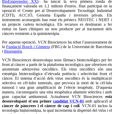
BioEmprenedor XXI
– ha tancat la seva primera ronda de
finançament valorada en 1,1 milions d'euros. Han participat en la
operació el Centre per al Desenvolupament Tecnològic Industrial
(CDTI), ACC1Ó, Genoma España i inversors privats. Els
instruments aconseguits han estat els préstecs NEOTEC i NEBT i
un projecte cartera tecnològica. Els recursos es destinaran a fer
entrar en fases clíniques un nou producte per al tractament dels
càncers resistents a la quimioteràpia.
Per aquesta operació, VCN Biosciences ha rebut l’assessorament de
la
Fundació Bosch i Gimpera
(FBG) de la Universitat de Barcelona
i
Bioemprèn
.
VCN Biosciences desenvolupa nous fàrmacs biotecnològics per fer
front al càncer a partir de la plataforma tecnològica que ofereixen els
anomenats adenovirus oncolítics. Els virus oncolítics són una
estratègia biotecnològica d’elevada potència i selectivitat front el
càncer. El sistema d’acció dels virus oncolítics és la multiplicació
selectiva en cèl·lules tumorals, que provoca la mort de la cèl·lula
tumoral i una gran amplificació de l’efecte terapèutic. D'aquesta
manera, s'aconsegueix una eina terapèutica altament selectiva i amb
gran capacitat antitumoral. Actualment VCN Biosciences
està
desenvolupant el seu primer
candidat VCN-01
amb aplicació al
càncer de pàncrees i el càncer de cap i coll
. VCN-01 inclou la
tecnologia hialuronidasa, la qual incrementa la dispersió del virus i el