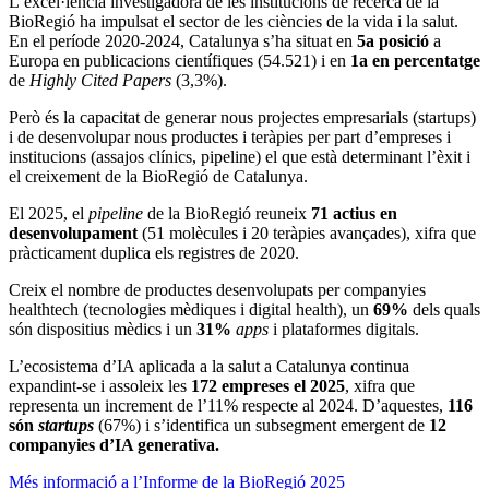
L’excel·lència investigadora de les institucions de recerca de la
BioRegió ha impulsat el sector de les ciències de la vida i la salut.
En el període 2020-2024, Catalunya s’ha situat en
5a posició
a
Europa en publicacions científiques (54.521) i en
1a en percentatge
de
Highly Cited Papers
(3,3%). ​​
Però és la capacitat de generar nous projectes empresarials (startups)
i de desenvolupar nous productes i teràpies per part d’empreses i
institucions (assajos clínics, pipeline) el que està determinant l’èxit i
el creixement de la BioRegió de Catalunya.​
El 2025, el
pipeline
de la BioRegió reuneix
71 actius en
desenvolupament
(51 molècules i 20 teràpies avançades), xifra que
pràcticament duplica els registres de 2020.​
Creix el nombre de productes desenvolupats per companyies
healthtech (tecnologies mèdiques i digital health), un
69%
dels quals
són dispositius mèdics i un
31%
apps
i plataformes digitals.​
L’ecosistema d’IA aplicada a la salut a Catalunya continua
expandint-se i assoleix les
172 empreses el 2025
, xifra que
representa un increment de l’11% respecte al 2024. D’aquestes,
116
són
startups
(67%) i s’identifica un subsegment emergent de
12
companyies d’IA generativa.
Més informació a l’Informe de la BioRegió 2025