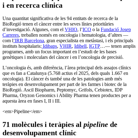
i en recerca clínica
Una quantitat significativa de les 94 entitats de recerca de la
BioRegió tenen el càncer entre les seves línies prioritàries
d’investigació. Algunes, com el
VHIO
, l’
ICO
o la
Fundació Josep
Carreres
, treballen només en oncologia i hematologia, d’altres —
com l
’IRB Barcelona
, gran especialista en metàstasi, i els principals
instituts hospitalaris:
Idibaps
,
VHIR
,
Idibell
,
IGTP
…— tenen amplis
programes, amb un focus important en l’estudi de les bases
genètiques i moleculars del càncer i en l’oncologia de precisió.​
L’oncologia és, amb diferència, l’àrea principal dels assajos clínics
que es fan a Catalunya (5.768 actius el 2025, dels quals 1.667 en
oncologia). El càncer és també una de les patologies amb més
teràpies en desenvolupament per part de les farmes i biotec de la
BioRegió. Ascil Biopharm, Peptomyc, Grifols, Cebiotex, IDP
Pharma, Oryzon Genomics i Ability Pharma tenen productes per a
aquesta àrea en fases I, II i III.
<em>Pipeline</em>
71 molècules i teràpies al
pipeline
de
desenvolupament clínic