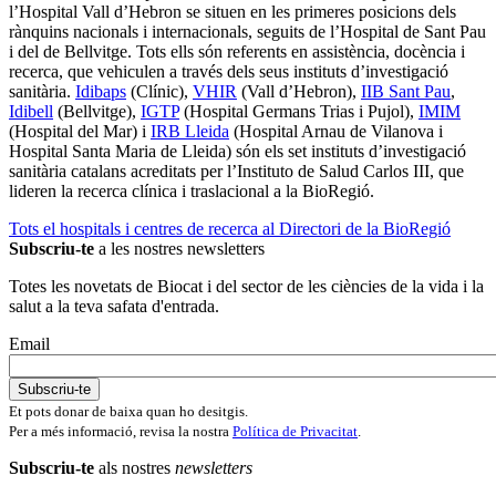
l’Hospital Vall d’Hebron se situen en les primeres posicions dels
rànquins nacionals i internacionals, seguits de l’Hospital de Sant Pau
i del de Bellvitge. Tots ells són referents en assistència, docència i
recerca, que vehiculen a través dels seus instituts d’investigació
sanitària.
Idibaps
(Clínic),
VHIR
(Vall d’Hebron),
IIB Sant Pau
,
Idibell
(Bellvitge),
IGTP
(Hospital Germans Trias i Pujol),
IMIM
(Hospital del Mar) i
IRB Lleida
(Hospital Arnau de Vilanova i
Hospital Santa Maria de Lleida) són els set instituts d’investigació
sanitària catalans acreditats per l’Instituto de Salud Carlos III, que
lideren la recerca clínica i traslacional a la BioRegió.
Tots el hospitals i centres de recerca al Directori de la BioRegió
Subscriu-te
a les nostres newsletters
Totes les novetats de Biocat i del sector de les ciències de la vida i la
salut a la teva safata d'entrada.
Email
Et pots donar de baixa quan ho desitgis.
Per a més informació, revisa la nostra
Política de Privacitat
.
Subscriu-te
als nostres
newsletters