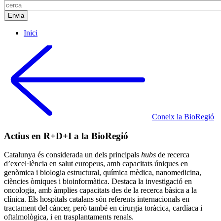
Inici
Coneix la BioRegió
Actius en R+D+I a la BioRegió​
Catalunya és considerada un dels principals
hubs
de recerca
d’excel·lència en salut europeus, amb capacitats úniques en
genòmica i biologia estructural, química mèdica, nanomedicina,
ciències òmiques i bioinformàtica. Destaca la investigació en
oncologia, amb àmplies capacitats des de la recerca bàsica a la
clínica. Els hospitals catalans són referents internacionals en
tractament del càncer, però també en cirurgia toràcica, cardíaca i
oftalmològica, i en trasplantaments renals.