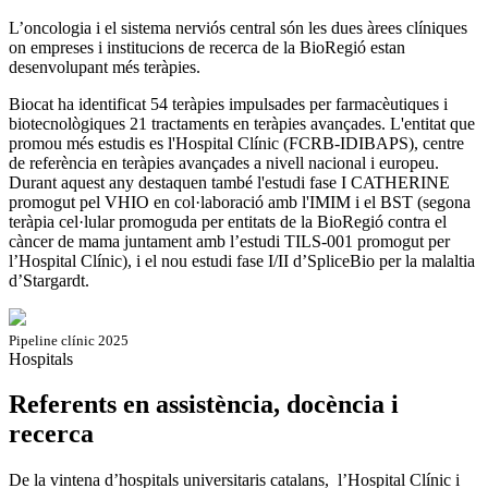
L’oncologia i el sistema nerviós central són les dues àrees clíniques
on empreses i institucions de recerca de la BioRegió estan
desenvolupant més teràpies.
Biocat ha identificat 54 teràpies impulsades per farmacèutiques i
biotecnològiques 21 tractaments en teràpies avançades. L'entitat que
promou més estudis es l'Hospital Clínic (FCRB-IDIBAPS), centre
de referència en teràpies avançades a nivell nacional i europeu.
Durant aquest any destaquen també l'estudi fase I CATHERINE
promogut pel VHIO en col·laboració amb l'IMIM i el BST (segona
teràpia cel·lular promoguda per entitats de la BioRegió contra el
càncer de mama juntament amb l’estudi TILS-001 promogut per
l’Hospital Clínic), i el nou estudi fase I/II d’SpliceBio per la malaltia
d’Stargardt.​
Pipeline clínic 2025
Hospitals
Referents en assistència, docència i
recerca
De la vintena d’hospitals universitaris catalans, l’Hospital Clínic i