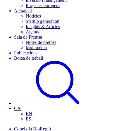
Inversió i finançament
Projectes europeus
Actualitat
Notícies
Startup generation
Insights & Articles
Agenda
Sala de Premsa
Notes de premsa
Multimèdia
Publicacions
Borsa de treball
CA
EN
ES
Coneix la BioRegió