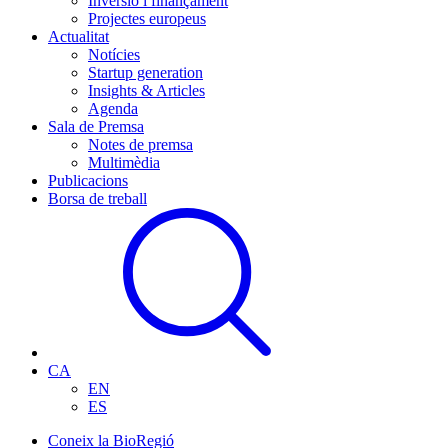
Inversió i finançament
Projectes europeus
Actualitat
Notícies
Startup generation
Insights & Articles
Agenda
Sala de Premsa
Notes de premsa
Multimèdia
Publicacions
Borsa de treball
CA
EN
ES
Coneix la BioRegió