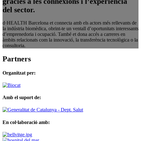
gràcies a les connexions i l’experiència
del sector.
d·HEALTH Barcelona et connecta amb els actors més rellevants de
la indústria biomèdica, obrint-te un ventall d’oportunitats interessants
d’emprenedoria i ocupació. També et dona accés a carreres en
àmbits relacionats com la innovació, la transferència tecnològica o la
consultoria.
Partners
Organitzat per:
Amb el suport de:
En col·laboració amb: