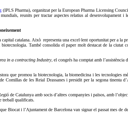
g
(IPLS Pharma), organitzat per la European Pharma Licensing Council. L
 mundials, reunits per tractar aspectes relatius al desenvolupament i l
coneixement
a capital catalana. Això representa una excel·lent oportunitat per a la p
 la biotecnologia. També consolida el paper molt destacat de la ciutat
ea in a contracting Industry
, el congrés ha comptat amb l’assistència 
 gestora que promou la biotecnologia, la biomedicina i les tecnologies 
 de Comillas de les Reial Drassanes i presidit per la segona tinenta d
egió de Catalunya amb socis d’altres companyies i països, amb l’objecti
treball qualificats.
 que Biocat i l’Ajuntament de Barcelona van signar el passat mes de d