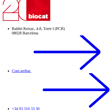
Baldiri Reixac, 4-8, Torre I (PCB)
08028 Barcelona
Com arribar
+34 93 310 33 30