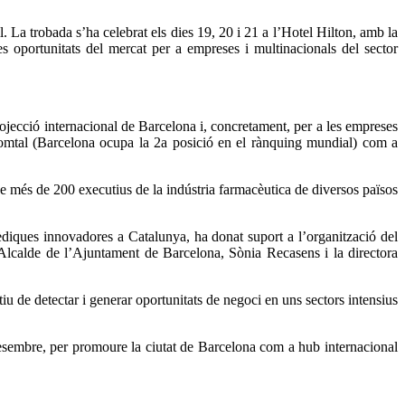
a trobada s’ha celebrat els dies 19, 20 i 21 a l’Hotel Hilton, amb la
es oportunitats del mercat per a empreses i multinacionals del sector
rojecció internacional de Barcelona i, concretament, per a les empreses
 comtal (Barcelona ocupa la 2a posició en el rànquing mundial) com a
de més de 200 executius de la indústria farmacèutica de diversos països
mèdiques innovadores a Catalunya, ha donat suport a l’organització del
’Alcalde de l’Ajuntament de Barcelona, Sònia Recasens i la directora
u de detectar i generar oportunitats de negoci en uns sectors intensius
esembre, per promoure la ciutat de Barcelona com a hub internacional