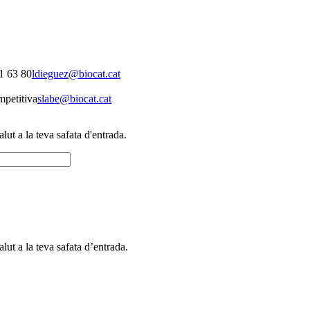
1 63 80
ldieguez@biocat.cat
mpetitiva
slabe@biocat.cat
alut a la teva safata d'entrada.
alut a la teva safata d’entrada.