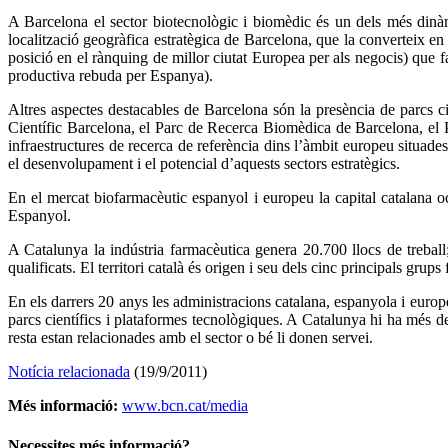
A Barcelona el sector biotecnològic i biomèdic és un dels més dinàmic
localització geogràfica estratègica de Barcelona, que la converteix e
posició en el rànquing de millor ciutat Europea per als negocis) que f
productiva rebuda per Espanya).
Altres aspectes destacables de Barcelona són la presència de parcs ci
Científic Barcelona, el Parc de Recerca Biomèdica de Barcelona, el
infraestructures de recerca de referència dins l’àmbit europeu situ
el desenvolupament i el potencial d’aquests sectors estratègics.
En el mercat biofarmacèutic espanyol i europeu la capital catalana
Espanyol.
A Catalunya la indústria farmacèutica genera 20.700 llocs de treball
qualificats. El territori català és origen i seu dels cinc principals grup
En els darrers 20 anys les administracions catalana, espanyola i europ
parcs científics i plataformes tecnològiques. A Catalunya hi ha més 
resta estan relacionades amb el sector o bé li donen servei.
Notícia relacionada
(19/9/2011)
Més informació:
www.bcn.cat/media
Necessites més informació?