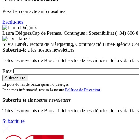
Posa't en contacte amb nosaltres
Escriu-nos
Laura Diéguez
Cap de Premsa, Continguts i Sostenibilitat
(+34) 606 8
Silvia Labé
Directora de Màrqueting, Comunicació i Intel·ligència Co
Subscriu-te
a les nostres newsletters
Totes les novetats de Biocat i del sector de les ciències de la vida i la s
Email
Et pots donar de baixa quan ho desitgis.
Per a més informació, revisa la nostra
Política de Privacitat
.
Subscriu-te
als nostres
newsletters
Totes les novetats de Biocat i del sector de les ciències de la vida i la s
Subscriu-te