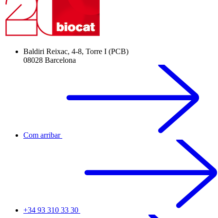
Baldiri Reixac, 4-8, Torre I (PCB)
08028 Barcelona
Com arribar
+34 93 310 33 30