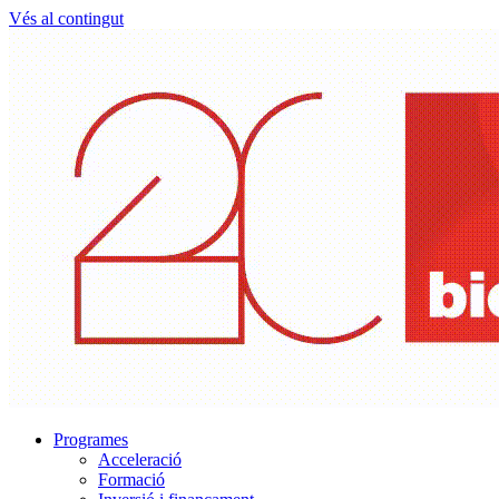
Vés al contingut
Programes
Acceleració
Formació