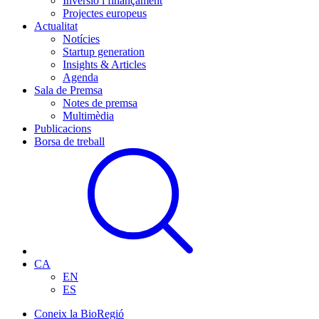
Inversió i finançament
Projectes europeus
Actualitat
Notícies
Startup generation
Insights & Articles
Agenda
Sala de Premsa
Notes de premsa
Multimèdia
Publicacions
Borsa de treball
CA
EN
ES
Coneix la BioRegió