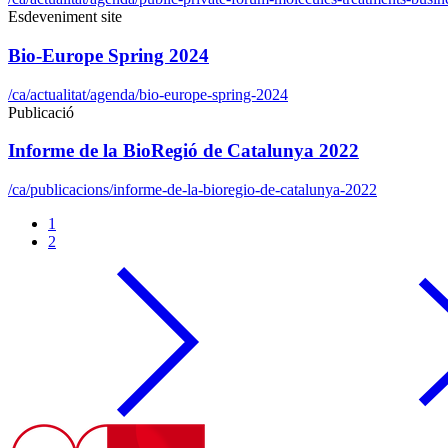
Esdeveniment site
Bio-Europe Spring 2024
/ca/actualitat/agenda/bio-europe-spring-2024
Publicació
Informe de la BioRegió de Catalunya 2022
/ca/publicacions/informe-de-la-bioregio-de-catalunya-2022
1
2