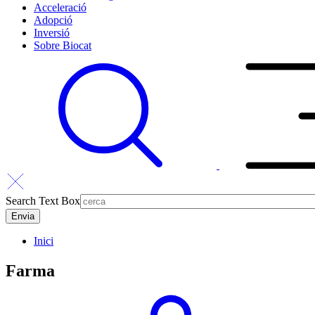
Acceleració
Adopció
Inversió
Sobre Biocat
Search Text Box
Inici
Farma