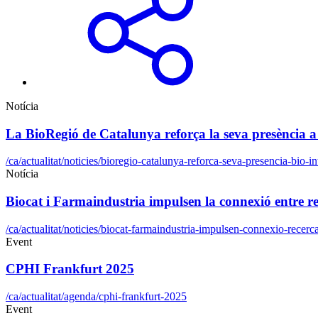
Notícia
La BioRegió de Catalunya reforça la seva presència 
/ca/actualitat/noticies/bioregio-catalunya-reforca-seva-presencia-bio-
Notícia
Biocat i Farmaindustria impulsen la connexió entre r
/ca/actualitat/noticies/biocat-farmaindustria-impulsen-connexio-recer
Event
CPHI Frankfurt 2025
/ca/actualitat/agenda/cphi-frankfurt-2025
Event