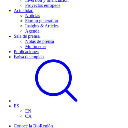
Inversión y financiación
Proyectos europeos
Actualidad
Noticias
Startup generation
Insights & Articles
Agenda
Sala de prensa
Notas de prensa
Multimedia
Publicaciones
Bolsa de empleo
ES
EN
CA
Conoce la BioRegión