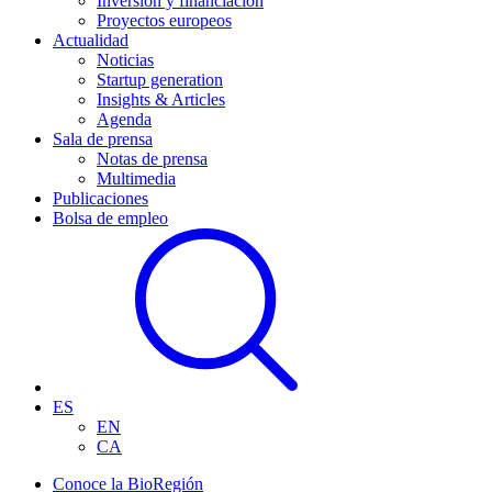
Inversión y financiación
Proyectos europeos
Actualidad
Noticias
Startup generation
Insights & Articles
Agenda
Sala de prensa
Notas de prensa
Multimedia
Publicaciones
Bolsa de empleo
ES
EN
CA
Conoce la BioRegión