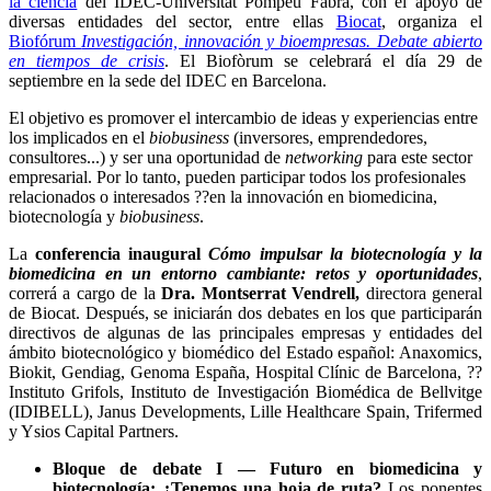
la ciencia
del IDEC-Universitat Pompeu Fabra, con el apoyo de
diversas entidades del sector, entre ellas
Biocat
, organiza el
Biofórum
Investigación, innovación y bioempresas. Debate abierto
en tiempos de crisis
. El Biofòrum se celebrará el día 29 de
septiembre en la sede del IDEC en Barcelona.
El objetivo es promover el intercambio de ideas y experiencias entre
los implicados en el
biobusiness
(inversores, emprendedores,
consultores...) y ser una oportunidad de
networking
para este sector
empresarial. Por lo tanto, pueden participar todos los profesionales
relacionados o interesados ??en la innovación en biomedicina,
biotecnología y
biobusiness
.
La
conferencia inaugural
Cómo impulsar la biotecnología y la
biomedicina en un entorno cambiante: retos y oportunidades
,
correrá a cargo de la
Dra. Montserrat Vendrell,
directora general
de Biocat. Después, se iniciarán dos debates en los que participarán
directivos de algunas de las principales empresas y entidades del
ámbito biotecnológico y biomédico del Estado español: Anaxomics,
Biokit, Gendiag, Genoma España, Hospital Clínic de Barcelona, ??
Instituto Grifols, Instituto de Investigación Biomédica de Bellvitge
(IDIBELL), Janus Developments, Lille Healthcare Spain, Trifermed
y Ysios Capital Partners.
Bloque de debate I — Futuro en biomedicina y
biotecnología: ¿Tenemos una hoja de ruta?
Los ponentes