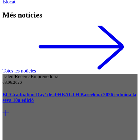
Biocat
Més notícies
Totes les notícies
Talent
Recerca
Emprenedoria
03.06.2026
El ‘Graduation Day’ de d·HEALTH Barcelona 2026 culmina la
seva 10a edició