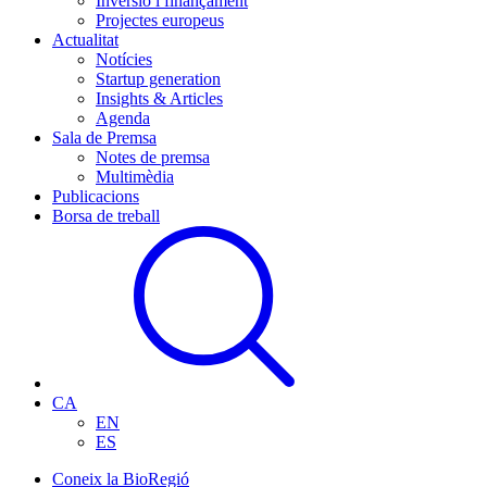
Inversió i finançament
Projectes europeus
Actualitat
Notícies
Startup generation
Insights & Articles
Agenda
Sala de Premsa
Notes de premsa
Multimèdia
Publicacions
Borsa de treball
CA
EN
ES
Coneix la BioRegió