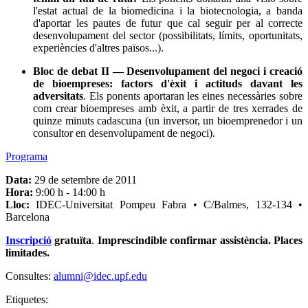
l'estat actual de la biomedicina i la biotecnologia, a banda
d'aportar les pautes de futur que cal seguir per al correcte
desenvolupament del sector (possibilitats, límits, oportunitats,
experiències d'altres països...).
Bloc de debat II — Desenvolupament del negoci i creació
de bioempreses: factors d'èxit i actituds davant les
adversitats
. Els ponents aportaran les eines necessàries sobre
com crear bioempreses amb èxit, a partir de tres xerrades de
quinze minuts cadascuna (un inversor, un bioemprenedor i un
consultor en desenvolupament de negoci).
Programa
Data:
29 de setembre de 2011
Hora:
9:00 h - 14:00 h
Lloc:
IDEC-Universitat Pompeu Fabra • C/Balmes, 132-134 •
Barcelona
Inscripció
gratuïta
.
Imprescindible confirmar assistència. Places
limitades.
Consultes:
alumni@idec.upf.edu
Etiquetes: