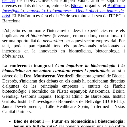
ciència
de l'IDEC-Universitat Pompeu Fabra, amb el suport de
diverses entitats del sector, entre elles
Biocat
, organitza el
Biofòrum
Investigació, innovació i bioempreses. Debat obert en temps de
crisi
. El Biofòrum es farà el dia 29 de setembre a la seu de l'IDEC a
Barcelona.
L'objectiu és promoure l'intercanvi d'idees i experiències entre els
implicats en el
biobusiness
(inversors, emprenedors, consultors...) i
ser una oportunitat de
networking
per aquest sector empresarial. Per
tant, poden participar-hi tots els professionals relacionats o
interessats en la innovació en biomedicina, biotecnologia i
biobusiness
.
La
conferència inaugural
Com impulsar la biotecnologia i la
biomedicina en un entorn canviant: reptes i oportunitats
, anirà a
càrrec de la
Dra. Montserrat Vendrell
, directora general de Biocat.
Després, s'iniciaran dos debats en els quals hi participaran directius
d'algunes de les principals empreses i entitats de l'àmbit
biotecnològic i biomèdic de l'Estat espanyol: Anaxomics, Biokit,
Gendiag, Genoma España, Hospital Clínic de Barcelona, Institut
Grifols, Institut d’Investigació Biomèdica de Bellvitge (IDIBELL),
Janus Developments, Lille Healthcare Spain, Trifermed i Ysios
Capital Partners.
Bloc de debat I — Futur en biomedicina i biotecnologia:
tenim un full de ruta?
Els ponents donaran una visió sobre