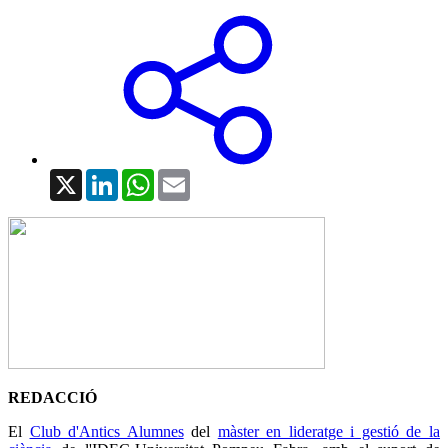
X
LinkedIn
WhatsApp
Email
REDACCIÓ
El
Club d'Antics Alumnes
del
màster en lideratge i gestió de la