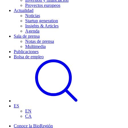
Inversión y financiación
Proyectos europeos
Actualidad
Noticias
Startup generation
Insights & Articles
Agenda
Sala de prensa
Notas de prensa
Multimedia
Publicaciones
Bolsa de empleo
ES
EN
CA
Conoce la BioRegión