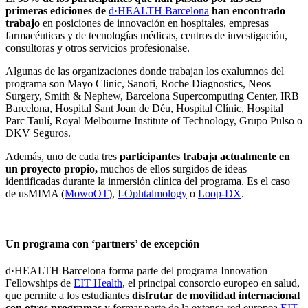
primeras ediciones de
d·HEALTH Barcelona
han
encontrado
trabajo
en posiciones de innovación en hospitales, empresas
farmacéuticas y de tecnologías médicas, centros de investigación,
consultoras y otros servicios profesionalse.
Algunas de las organizaciones donde trabajan los exalumnos del
programa son Mayo Clinic, Sanofi, Roche Diagnostics, Neos
Surgery, Smith & Nephew, Barcelona Supercomputing Center, IRB
Barcelona, Hospital Sant Joan de Déu, Hospital Clínic, Hospital
Parc Taulí, Royal Melbourne Institute of Technology, Grupo Pulso o
DKV Seguros.
Además, uno de cada tres
participantes trabaja actualmente en
un proyecto propio,
muchos de ellos surgidos de ideas
identificadas durante la inmersión clínica del programa. Es el caso
de usMIMA (
MowoOT
),
I-Ophtalmology
o
Loop-DX
.
Un programa con ‘partners’ de excepción
d·HEALTH Barcelona forma parte del programa Innovation
Fellowships de
EIT Health
, el principal consorcio europeo en salud,
que permite a los estudiantes
disfrutar de movilidad internacional
con otros programas
y formar parte de la extensa red europea
EIT