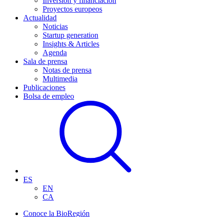
Inversión y financiación
Proyectos europeos
Actualidad
Noticias
Startup generation
Insights & Articles
Agenda
Sala de prensa
Notas de prensa
Multimedia
Publicaciones
Bolsa de empleo
ES
EN
CA
Conoce la BioRegión