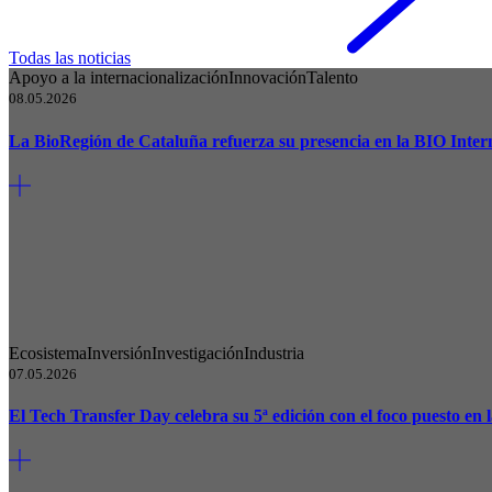
Todas las noticias
Apoyo a la internacionalización
Innovación
Talento
08.05.2026
La BioRegión de Cataluña refuerza su presencia en la BIO Inter
Ecosistema
Inversión
Investigación
Industria
07.05.2026
El Tech Transfer Day celebra su 5ª edición con el foco puesto en l