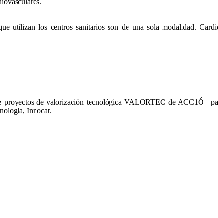
diovasculares.
 utilizan los centros sanitarios son de una sola modalidad. Cardio
de proyectos de valorización tecnológica VALORTEC de ACC1Ó– para e
nología, Innocat.