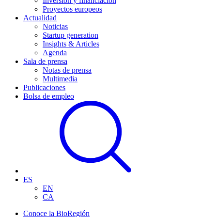
Inversión y financiación
Proyectos europeos
Actualidad
Noticias
Startup generation
Insights & Articles
Agenda
Sala de prensa
Notas de prensa
Multimedia
Publicaciones
Bolsa de empleo
ES
EN
CA
Conoce la BioRegión