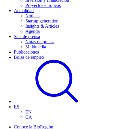
Inversión y financiación
Proyectos europeos
Actualidad
Noticias
Startup generation
Insights & Articles
Agenda
Sala de prensa
Notas de prensa
Multimedia
Publicaciones
Bolsa de empleo
ES
EN
CA
Conoce la BioRegión