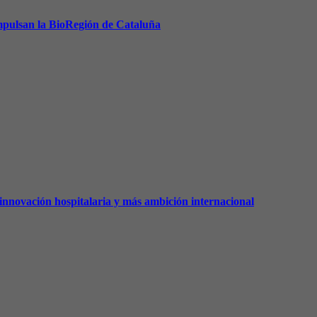
 impulsan la BioRegión de Cataluña
innovación hospitalaria y más ambición internacional