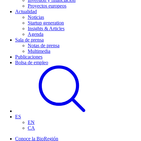
Inversión y financiación
Proyectos europeos
Actualidad
Noticias
Startup generation
Insights & Articles
Agenda
Sala de prensa
Notas de prensa
Multimedia
Publicaciones
Bolsa de empleo
ES
EN
CA
Conoce la BioRegión