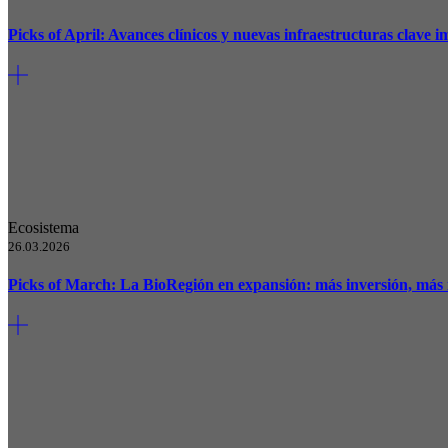
Picks of April: Avances clínicos y nuevas infraestructuras clave
Ecosistema
26.03.2026
Picks of March: La BioRegión en expansión: más inversión, más 