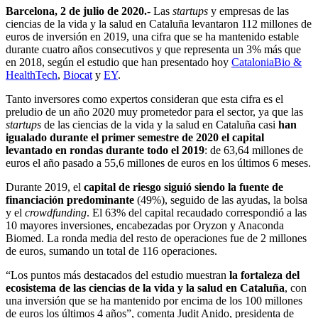
Barcelona, 2 de julio de 2020.
- Las
startups
y empresas de las
ciencias de la vida y la salud en Cataluña levantaron 112 millones de
euros de inversión en 2019, una cifra que se ha mantenido estable
durante cuatro años consecutivos y que representa un 3% más que
en 2018, según el estudio que han presentado hoy
CataloniaBio &
HealthTech
,
Biocat
y
EY
.
Tanto inversores como expertos consideran que esta cifra es el
preludio de un año 2020 muy prometedor para el sector, ya que las
startups
de las ciencias de la vida y la salud en Cataluña casi
han
igualado durante el primer semestre de 2020 el capital
levantado en rondas durante todo el 2019
: de 63,64 millones de
euros el año pasado a 55,6 millones de euros en los últimos 6 meses.
Durante 2019, el
capital de riesgo siguió siendo la fuente de
financiación predominante
(49%), seguido de las ayudas, la bolsa
y el
crowdfunding
. El 63% del capital recaudado correspondió a las
10 mayores inversiones, encabezadas por Oryzon y Anaconda
Biomed. La ronda media del resto de operaciones fue de 2 millones
de euros, sumando un total de 116 operaciones.
“Los puntos más destacados del estudio muestran
la fortaleza del
ecosistema de las ciencias de la vida y la salud en Cataluña
, con
una inversión que se ha mantenido por encima de los 100 millones
de euros los últimos 4 años”, comenta Judit Anido, presidenta de