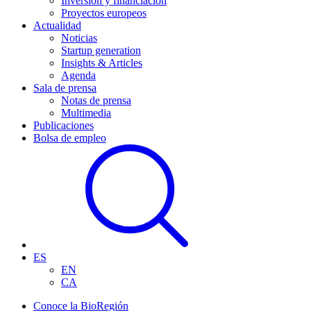
Inversión y financiación
Proyectos europeos
Actualidad
Noticias
Startup generation
Insights & Articles
Agenda
Sala de prensa
Notas de prensa
Multimedia
Publicaciones
Bolsa de empleo
ES
EN
CA
Conoce la BioRegión