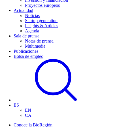
Inversión y financiación
Proyectos europeos
Actualidad
Noticias
Startup generation
Insights & Articles
Agenda
Sala de prensa
Notas de prensa
Multimedia
Publicaciones
Bolsa de empleo
ES
EN
CA
Conoce la BioRegión