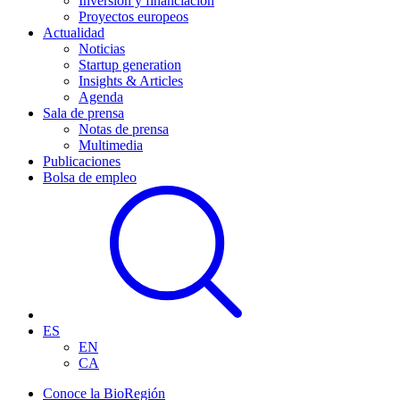
Inversión y financiación
Proyectos europeos
Actualidad
Noticias
Startup generation
Insights & Articles
Agenda
Sala de prensa
Notas de prensa
Multimedia
Publicaciones
Bolsa de empleo
ES
EN
CA
Conoce la BioRegión