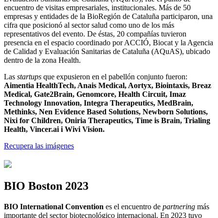
encuentro de visitas empresariales, institucionales. Más de 50
empresas y entidades de la BioRegión de Cataluña participaron, una
cifra que posicionó al sector salud como uno de los más
representativos del evento. De éstas, 20 compañías tuvieron
presencia en el espacio coordinado por ACCIÓ, Biocat y la Agencia
de Calidad y Evaluación Sanitarias de Cataluña (AQuAS), ubicado
dentro de la zona Health.
Las
startups
que expusieron en el pabellón conjunto fueron:
Aimentia HealthTech, Anais Medical, Aortyx, Biointaxis, Breaz
Medical, Gate2Brain, Genomcore, Health Circuit, Imaz
Technology Innovation, Integra Therapeutics, MedBrain,
Methinks, Nen Evidence Based Solutions, Newborn Solutions,
Nixi for Children, Oniria Therapeutics, Time is Brain, Trialing
Health, Vincer.ai i Wivi Vision.
Recupera las imágenes
BIO Boston 2023
BIO International Convention
es el encuentro de
partnering
más
importante del sector biotecnológico internacional. En 2023 tuvo