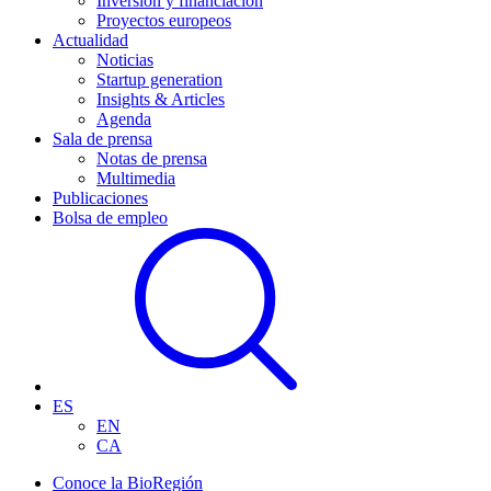
Inversión y financiación
Proyectos europeos
Actualidad
Noticias
Startup generation
Insights & Articles
Agenda
Sala de prensa
Notas de prensa
Multimedia
Publicaciones
Bolsa de empleo
ES
EN
CA
Conoce la BioRegión