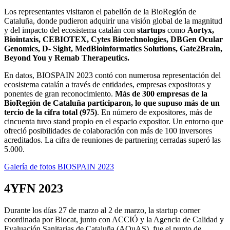
Los representantes visitaron el pabellón de la BioRegión de
Cataluña, donde pudieron adquirir una visión global de la magnitud
y del impacto del ecosistema catalán con
startups
como
Aortyx,
Biointaxis, CEBIOTEX, Cytes Biotechnologies, DBGen Ocular
Genomics, D- Sight, MedBioinformatics Solutions, Gate2Brain,
Beyond You y Remab Therapeutics.
En datos, BIOSPAIN 2023 contó con numerosa representación del
ecosistema catalán a través de entidades, empresas expositoras y
ponentes de gran reconocimiento.
Más de 300 empresas de la
BioRegión de Cataluña participaron, lo que supuso más de un
tercio de la cifra total (975)
. En número de expositores, más de
cincuenta tuvo stand propio en el espacio expositor. Un entorno que
ofreció posibilidades de colaboración con más de 100 inversores
acreditados. La cifra de reuniones de partnering cerradas superó las
5.000.
Galería de fotos BIOSPAIN 2023
4YFN 2023
Durante los días 27 de marzo al 2 de marzo, la startup corner
coordinada por Biocat, junto con ACCIÓ y la Agencia de Calidad y
Evaluación Sanitarias de Cataluña (AQuAS), fue el punto de