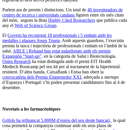
Parlem ara de premis i distincions. Un total de
40 investigadors de
centres de recerca i universitats catalans
figuren entre els més citats
del món, segons la llista
Highly Cited Researchers
que publica cada
any el
Web of Science Group
.
El
Govern ha reconegut 18 professionals i 5 entitats amb les
medalles i plaques Josep Trueta
. Amb aquests guardons, l’executiu
premia la tasca i trajectòria de professionals i entitats en l’àmbit de la
salut.
ABLE i Rehand han estat galardonats amb els premis
Expansión “Start-up”,
en la categoria de Salut i Biotecnologia.
Onira Research
ha estat distingida amb el premi EIT Health
Medtech Bootcamp pel seu
kit
per al tractament de la hipertensió
resistent. D’altra banda, CaixaBank i Enisa han obert la
convocatòria dels Premis Emprenedor XXI
, adreçada a
startups
d’Espanya i Portugal: s’hi poden presentar candidatures fins al 4 de
desembre.
Novetats a les farmacèutiques
Grifols ha refinançat 5.800M d’euros del seu deute bancari,
la qual
cosa permetrà la companyia continuar amb els seus plans de