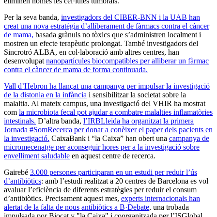
eliminen només les cèl·lules tumorals.
Per la seva banda,
investigadors del CIBER-BNN i la UAB han
creat una nova estratègia d’alliberament de fàrmacs contra el càncer
de mama,
basada grànuls no tòxics que s’administren localment i
mostren un efecte terapèutic prolongat. També investigadors del
Sincrotró ALBA, en col·laboració amb altres centres, han
desenvolupat
nanopartícules biocompatibles per alliberar un fàrmac
contra el càncer de mama de forma continuada.
Vall d’Hebron ha llançat una campanya per impulsar la investigació
de la distonia en la infància
i sensibilitzar la societat sobre la
malaltia. Al mateix campus, una investigació del VHIR ha mostrat
com
la microbiota fecal pot ajudar a combatre malalties inflamatòries
intestinals.
D’altra banda,
l’IRBLleida ha organitzat la primera
Jornada #SomRecerca per donar a conèixer el paper dels pacients en
la investigació.
CaixaBank i “la Caixa” han obert una
campanya de
micromecenatge per aconseguir hores per a la investigació sobre
envelliment saludable
en aquest centre de recerca.
Gairebé
3.000 persones participaran en un estudi per reduir l’ús
d’antibiòtics
: amb l’estudi realitzat a 20 centres de Barcelona es vol
avaluar l’eficiència de diferents estratègies per reduir el consum
d’antibiòtics. Precisament aquest mes,
experts internacionals han
alertat de la falta de nous antibiòtics a B·Debate
, una trobada
impulsada por Biocat y "la Caixa" i coorganitzada per l’ISGlobal.