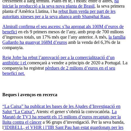
creixement a llarg termini. Plans en té, i molts: entre d’altres,
ha
iniciat la producció a la seva nova planta de Brasil
, la seva primera
planta d’Amèrica Llatina, i ha
rebut llum verda per part de les
autoritats xineses per a la seva aliança amb Shanghai Raas.
Almirall confirma el seu ascens: s’ha apropat als 100M d’euros de
benefici
en els 9 primers mesos de l’any, amb prop de 700 milions
d’ingressos totals, un 17% més que l’any anterior. A més,
la família
Gallardo ha guanyat 168M d’euros
amb la venda del 6,3% de la
companyia.
Reig Jofre ha rebut l’aprovació per a la comercialització d’un
antibiòtic i el
començarà a vendre a principis de 2020 a Portugal. La
companyia ha registrat
pèrdues de 2 milions d’euros en el seu
benefici net.
Beques i avenços en recerca
“La Caixa” ha publicat les bases de les Ajudes d’Investigació en
Salut “La Caixa”.
Atents: el gener s’obrirà la convocatòria.
La
Marató de TV3 ha repartit els 15 milions d’euros recaptats per la
lluita contra el càncer
a 96 grups d’investigació. Per la seva banda,
l
’IDIBELL, el VHIR i l’IIB Sant Pau han estat guardonats per les