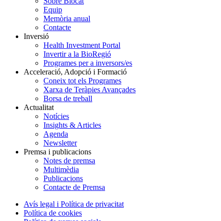
Sobre Biocat
Equip
Memòria anual
Contacte
Inversió
Health Investment Portal
Invertir a la BioRegió
Programes per a inversors/es
Acceleració, Adopció i Formació
Coneix tot els Programes
Xarxa de Teràpies Avançades
Borsa de treball
Actualitat
Notícies
Insights & Articles
Agenda
Newsletter
Premsa i publicacions
Notes de premsa
Multimèdia
Publicacions
Contacte de Premsa
Avís legal i Política de privacitat
Política de cookies