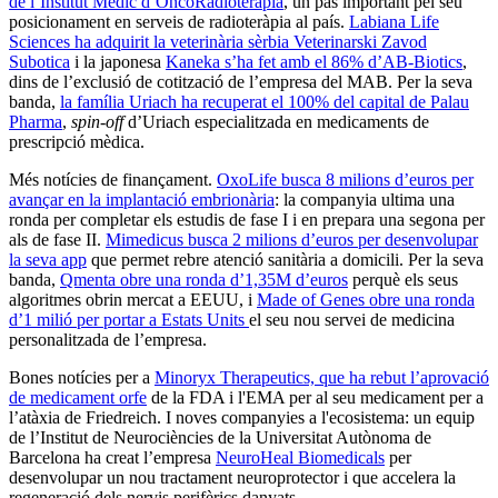
de l’Institut Mèdic d’OncoRadioteràpia
, un pas important pel seu
posicionament en serveis de radioteràpia al país.
Labiana Life
Sciences ha adquirit la veterinària sèrbia Veterinarski Zavod
Subotica
i la japonesa
Kaneka s’ha fet amb el 86% d’AB-Biotics
,
dins de l’exclusió de cotització de l’empresa del MAB. Per la seva
banda,
la família Uriach ha recuperat el 100% del capital de Palau
Pharma
,
spin-off
d’Uriach especialitzada en medicaments de
prescripció mèdica.
Més notícies de finançament.
OxoLife busca 8 milions d’euros per
avançar en la implantació embrionària
: la companyia ultima una
ronda per completar els estudis de fase I i en prepara una segona per
als de fase II.
Mimedicus busca 2 milions d’euros per desenvolupar
la seva app
que permet rebre atenció sanitària a domicili. Per la seva
banda,
Qmenta obre una ronda d’1,35M d’euros
perquè els seus
algoritmes obrin mercat a EEUU, i
Made of Genes obre una ronda
d’1 milió per portar a Estats Units
el seu nou servei de medicina
personalitzada de l’empresa.
Bones notícies per a
Minoryx Therapeutics, que ha rebut l’aprovació
de medicament orfe
de la FDA i l'EMA per al seu medicament per a
l’atàxia de Friedreich. I noves companyies a l'ecosistema: un equip
de l’Institut de Neurociències de la Universitat Autònoma de
Barcelona ha creat l’empresa
NeuroHeal Biomedicals
per
desenvolupar un nou tractament neuroprotector i que accelera la
regeneració dels nervis perifèrics danyats.