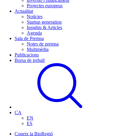
Inversió i finançament
Projectes europeus
Actualitat
Notícies
Startup generation
Insights & Articles
Agenda
Sala de Premsa
Notes de premsa
Multimèdia
Publicacions
Borsa de treball
CA
EN
ES
Coneix la BioRegió