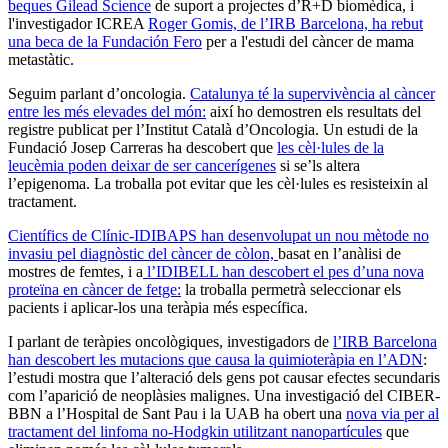
beques Gilead Science
de suport a projectes d’R+D biomèdica, i
l'investigador ICREA
Roger Gomis, de l’IRB Barcelona, ha rebut
una beca de la Fundación Fero
per a l'estudi del càncer de mama
metastàtic.
Seguim parlant d’oncologia.
Catalunya té la supervivència al càncer
entre les més elevades del món:
així ho demostren els resultats del
registre publicat per l’Institut Català d’Oncologia. Un estudi de la
Fundació Josep Carreras ha descobert que
les cèl·lules de la
leucèmia poden deixar de ser cancerígenes
si se’ls altera
l’epigenoma. La troballa pot evitar que les cèl·lules es resisteixin al
tractament.
Científics de Clínic-IDIBAPS han desenvolupat un nou mètode no
invasiu pel diagnòstic del càncer de còlon,
basat en l’anàlisi de
mostres de femtes, i a
l’IDIBELL han descobert el pes d’una nova
proteïna en càncer de fetge:
la troballa permetrà seleccionar els
pacients i aplicar-los una teràpia més específica.
I parlant de teràpies oncològiques, investigadors de
l’IRB Barcelona
han descobert les mutacions que causa la quimioteràpia en l’ADN
:
l’estudi mostra que l’alteració dels gens pot causar efectes secundaris
com l’aparició de neoplàsies malignes. Una investigació del CIBER-
BBN a l’Hospital de Sant Pau i la UAB ha obert una
nova via per al
tractament del linfoma no-Hodgkin utilitzant nanopartícules
que