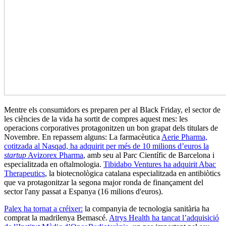
Mentre els consumidors es preparen per al Black Friday, el sector de
les ciències de la vida ha sortit de compres aquest mes: les
operacions corporatives protagonitzen un bon grapat dels titulars de
Novembre. En repassem alguns: La farmacèutica
Aerie Pharma,
cotitzada al Nasqad, ha adquirit per més de 10 milions d’euros la
startup
Avizorex Pharma
, amb seu al Parc Científic de Barcelona i
especialitzada en oftalmologia.
Tibidabo Ventures ha adquirit Abac
Therapeutics
, la biotecnològica catalana especialitzada en antibiòtics
que va protagonitzar la segona major ronda de finançament del
sector l'any passat a Espanya (16 milions d'euros).
Palex ha tornat a créixer:
la companyia de tecnologia sanitària ha
comprat la madrilenya Bemascé.
Atrys Health ha tancat l’adquisició