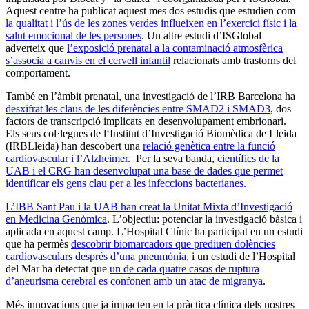
Aquest centre ha publicat aquest mes dos estudis que estudien com
la qualitat i l’ús de les zones verdes influeixen en l’exercici físic i la
salut emocional de les persones
. Un altre estudi d’ISGlobal
adverteix que
l’exposició prenatal a la contaminació atmosfèrica
s’associa a canvis en el cervell infantil
relacionats amb trastorns del
comportament.
També en l’àmbit prenatal, una investigació de l’IRB Barcelona ha
desxifrat les claus de les diferències entre SMAD2 i SMAD3
, dos
factors de transcripció implicats en desenvolupament embrionari.
Els seus col·legues de l‘Institut d’Investigació Biomèdica de Lleida
(IRBLleida) han descobert una
relació genètica entre la funció
cardiovascular i l’Alzheimer.
Per la seva banda,
científics de la
UAB i el CRG han desenvolupat una base de dades que permet
identificar els gens clau per a les infeccions bacterianes.
L’IBB Sant Pau i la UAB han creat la Unitat Mixta d’Investigació
en Medicina Genòmica
. L’objectiu: potenciar la investigació bàsica i
aplicada en aquest camp. L’Hospital Clínic ha participat en un estudi
que ha permès
descobrir biomarcadors que prediuen dolències
cardiovasculars després d’una pneumònia
, i un estudi de l’Hospital
del Mar ha detectat que
un de cada quatre casos de ruptura
d’aneurisma cerebral es confonen amb un atac de migranya
.
Més innovacions que ja impacten en la pràctica clínica dels nostres