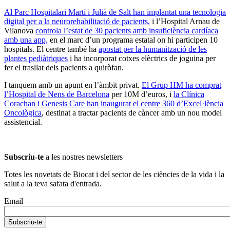
Al Parc Hospitalari Martí i Julià de Salt han implantat una tecnologia
digital per a la neurorehabilitació de pacients,
i l’Hospital Arnau de
Vilanova
controla l’estat de 30 pacients amb insuficiència cardíaca
amb una app,
en el marc d’un programa estatal on hi participen 10
hospitals. El centre també ha
apostat per la humanització de les
plantes pediàtriques
i ha incorporat cotxes elèctrics de joguina per
fer el trasllat dels pacients a quiròfan.
I tanquem amb un apunt en l’àmbit privat.
El Grup HM ha comprat
l’Hospital de Nens de Barcelona
per 10M d’euros, i
la Clínica
Corachan i Genesis Care han inaugurat el centre 360 d’Excel·lència
Oncològica
, destinat a tractar pacients de càncer amb un nou model
assistencial.
Subscriu-te
a les nostres newsletters
Totes les novetats de Biocat i del sector de les ciències de la vida i la
salut a la teva safata d'entrada.
Email