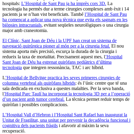
hospitals:
L’Hospital de Sant Pau ja ha imprès cors 3D.
La
tecnologia ha permès dur a terme cirurgies complexes amb èxit i 14
pacients ja se n’han vist beneficiats. També
l’Hospital de Sant Pau
ha començat a aplicar una nova tècnica que evita els sagnats en les
biòpsies intracranials
, evitant seqüeles neurològiques o una cirurgia
major amb craneotomia.
El Clínic, Sant Joan de Déu i la UPF han creat un sistema de
navegació quirúrgica pioner al món per a la cirurgia fetal.
El nou
sistema aporta més precisió, escurça la durada de la cirurgia i
redueix la taxa de mortalitat. Precisament aquest mes, l
’Hospital
Sant Joan de Déu ha estrenat quiròfans pediàtrics d’última
tecnologia
que integren ressonància, TAC i arc híbrid.
L
’Hospital de Bellvitge practica les seves primeres cirurgies de
columna vertebral als quiròfans híbrids
: és l’únic centre que té una
sala dedicada en exclusiva a questes malalties. Per la seva banda,
l
’Hospital Parc Taulí ha incorporat la tecnologia 3D per a l’operació
d’un pacient amb tumor cerebral.
La tècnica permet reduir temps de
quiròfan i possibles complicacions.
L’Hospital Vall d’Hebron i l’Hospital Sant Rafael han inaugurat la
Unitat de Fragilitat, una unitat per prevenir la decadència funcional i
cognitiva dels pacients fràgils
i afavorir al màxim la seva
recuperació.