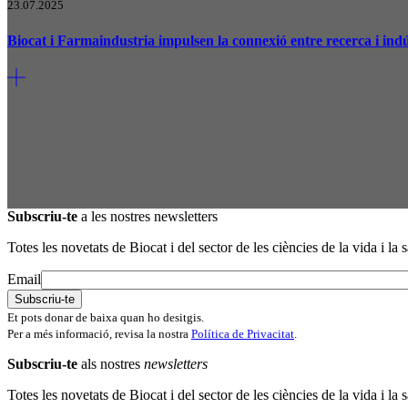
23.07.2025
Biocat i Farmaindustria impulsen la connexió entre recerca i in
Subscriu-te
a les nostres newsletters
Totes les novetats de Biocat i del sector de les ciències de la vida i la s
Email
Et pots donar de baixa quan ho desitgis.
Per a més informació, revisa la nostra
Política de Privacitat
.
Subscriu-te
als nostres
newsletters
Totes les novetats de Biocat i del sector de les ciències de la vida i la s