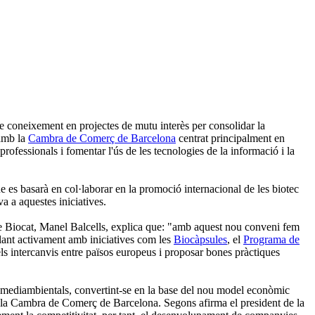
e coneixement en projectes de mutu interès per consolidar la
 amb la
Cambra de Comerç de Barcelona
centrat principalment en
rofessionals i fomentar l'ús de les tecnologies de la informació i la
ue es basarà en col·laborar en la promoció internacional de les biotec
a a aquestes iniciatives.
 de Biocat, Manel Balcells, explica que: "amb aquest nou conveni fem
llant activament amb iniciatives com les
Biocàpsules
, el
Programa de
intercanvis entre països europeus i proposar bones pràctiques
i mediambientals, convertint-se en la base del nou model econòmic
 i la Cambra de Comerç de Barcelona. Segons afirma el president de la