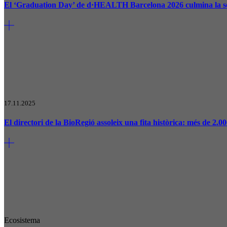
El ‘Graduation Day’ de d·HEALTH Barcelona 2026 culmina la se
17.11.2025
El directori de la BioRegió assoleix una fita històrica: més de 2.00
Ecosistema