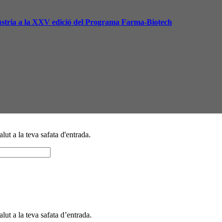
dústria a la XXV edició del Programa Farma-Biotech
alut a la teva safata d'entrada.
alut a la teva safata d’entrada.