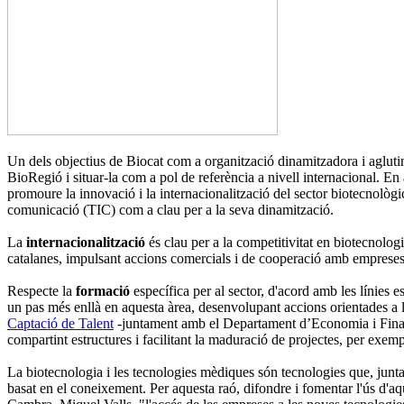
Un dels objectius de Biocat com a organització dinamitzadora i agluti
BioRegió i situar-la com a pol de referència a nivell internacional. E
promoure la innovació i la internacionalització del sector biotecnològi
comunicació (TIC) com a clau per a la seva dinamització.
La
internacionalització
és clau per a la competitivitat en biotecnologi
catalanes, impulsant accions comercials i de cooperació amb empreses d
Respecte la
formació
específica per al sector, d'acord amb les línies
un pas més enllà en aquesta àrea, desenvolupant accions orientades a l
Captació de Talent
-juntament amb el Departament d’Economia i Financ
compartint estructures i facilitant la maduració de projectes, per exemp
La biotecnologia i les tecnologies mèdiques són tecnologies que, ju
basat en el coneixement. Per aquesta raó, difondre i fomentar l'ús d'