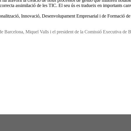
s ha afavorit la creació de nous processos de gestió que milloren notab
orrecta assimilació de les TIC. El seu ús es tradueix en importants canv
nacionalització, Innovació, Desenvolupament Empresarial i de Formació d
de Barcelona, Miquel Valls i el president de la Comissió Executiva de B