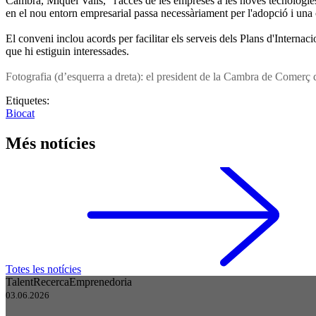
Cambra, Miquel Valls, "l'accés de les empreses a les noves tecnologie
en el nou entorn empresarial passa necessàriament per l'adopció i una c
El conveni inclou acords per facilitar els serveis dels Plans d'Inter
que hi estiguin interessades.
Fotografia (d’esquerra a dreta): el president de la Cambra de Comerç 
Etiquetes:
Biocat
Més notícies
Totes les notícies
Talent
Recerca
Emprenedoria
03.06.2026