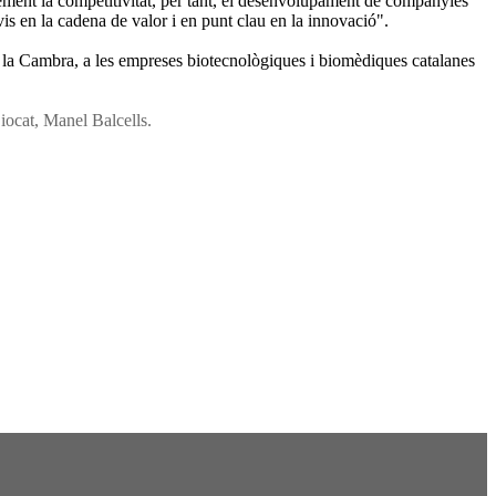
lement la competitivitat, per tant, el desenvolupament de companyies
is en la cadena de valor i en punt clau en la innovació".
e la Cambra, a les empreses biotecnològiques i biomèdiques catalanes
iocat, Manel Balcells.