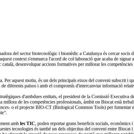
nadora del sector biotecnològic i biomèdic a Catalunya és cercar socis d
n aquest context s'emmarca l'acord de col·laboració que acaba de signar
c català, desenvolupar accions formatives per millorar les competències p
a. Per aquest motiu, és un dels principals eixos del conveni subscrit i q
e diferents països i amb el compromís d'intercanviar informació relativ
 estratègiques d'ambdues entitats, el president de la Comissió Executiva
a millora de les competències professionals, àmbit on Biocat està treba
es- o el projecte BIO-CT (Biological Common Tools) per fomentar els 
le".
ntament amb
les TIC
, poden reportar grans beneficis socials, econòmics 
aquestes tecnologies és també un dels objectius del conveni entre Biocat