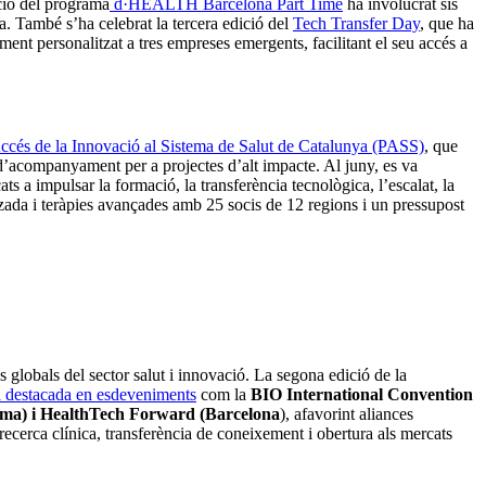
ició del programa
d·HEALTH Barcelona Part Time
ha involucrat sis
a. També s’ha celebrat la tercera edició del
Tech Transfer Day
, que ha
nt personalitzat a tres empreses emergents, facilitant el seu accés a
cés de la Innovació al Sistema de Salut de Catalunya (PASS)
, que
t d’acompanyament per a projectes d’alt impacte. Al juny, es va
ts a impulsar la formació, la transferència tecnològica, l’escalat, la
tzada i teràpies avançades amb 25 socis de 12 regions i un pressupost
s globals del sector salut i innovació. La segona edició de la
a destacada en esdeveniments
com la
BIO International Convention
ma) i HealthTech Forward (Barcelona
), afavorint aliances
recerca clínica, transferència de coneixement i obertura als mercats