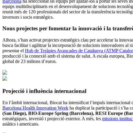
Barcelona
ha seleccionat sis equips per ajudar-los a portar les seves i
equips multidisciplinaris en el desenvolupament de solucions tecnològiq
reunit més de 120 professionals del sector de la transferència tecnològ
inversors i socis estratègics.
Nous projectes per fomentar la innovació i la transfer
Alhora, s’han activat projectes estratègics clau per accelerar la innov
busca facilitar i agilitzar la incorporació de solucions innovadores al
presentar el
Hub de Teràpies Avançades de Catalunya (ATMP Catalon
producció i la connexió amb el sistema de salut. A escala europea, Bio
global de 23 milions d’euros.
Projecció i influència internacional
En l’àmbit internacional, Biocat ha intensificat l’impuls internacional
Barcelona Health Innovation Week
ha duplicat la participació i s’ha
(San Diego), BIO-Europe Spring (Barcelona), RESI Europe (Bar
estratègiques, inversió i projecció exterior. A més, les
missions instituc
asiàtics i americans.