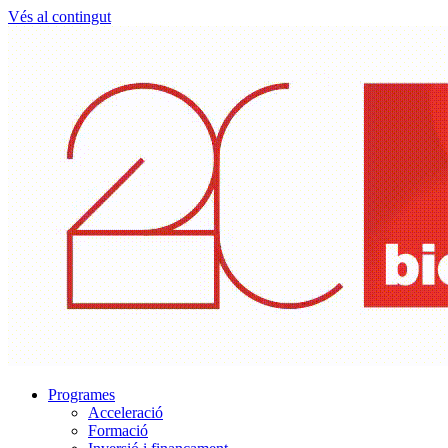
Vés al contingut
Programes
Acceleració
Formació