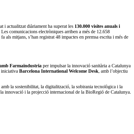
t i actualitzat diàriament ha superat les
130.000 visites anuals i
pis. Les comunicacions electròniques arriben a més de 12.658
a als mitjans, s’han registrat 48 impactes en premsa escrita i més de
c amb Farmaindustria
per impulsar la innovació sanitària a Catalunya
 iniciativa
Barcelona International Welcome Desk
, amb l’objectiu
mb la sostenibilitat, la digitalització, la sobirania tecnològica i la
, la innovació i la projecció internacional de la BioRegió de Catalunya.