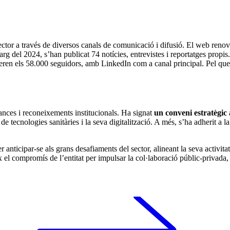
sector a través de diversos canals de comunicació i difusió. El web renova
llarg del 2024, s’han publicat 74 notícies, entrevistes i reportatges pro
eren els 58.000 seguidors, amb LinkedIn com a canal principal. Pel que f
ances i reconeixements institucionals. Ha signat
un conveni estratègi
tecnologies sanitàries i la seva digitalització. A més, s’ha adherit a la
anticipar-se als grans desafiaments del sector, alineant la seva activitat a
ix el compromís de l’entitat per impulsar la col·laboració públic-privada