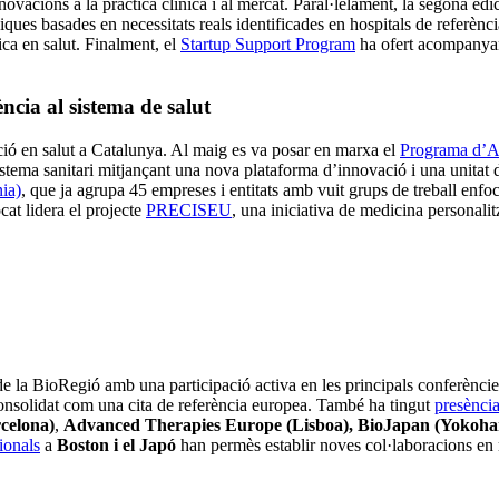
nnovacions a la pràctica clínica i al mercat. Paral·lelament, la segona ed
ues basades en necessitats reals identificades en hospitals de referènci
ica en salut. Finalment, el
Startup Support Program
ha ofert acompanyame
ència al sistema de salut
ació en salut a Catalunya. Al maig es va posar en marxa el
Programa d’Ac
 sistema sanitari mitjançant una nova plataforma d’innovació i una unita
ia)
, que ja agrupa 45 empreses i entitats amb vuit grups de treball enfoca
cat lidera el projecte
PRECISEU
, una iniciativa de medicina personali
 de la BioRegió amb una participació activa en les principals conferèncie
 consolidat com una cita de referència europea. També ha tingut
presènci
celona)
,
Advanced Therapies Europe (Lisboa), BioJapan (Yokoha
ionals
a
Boston i el Japó
han permès establir noves col·laboracions en 