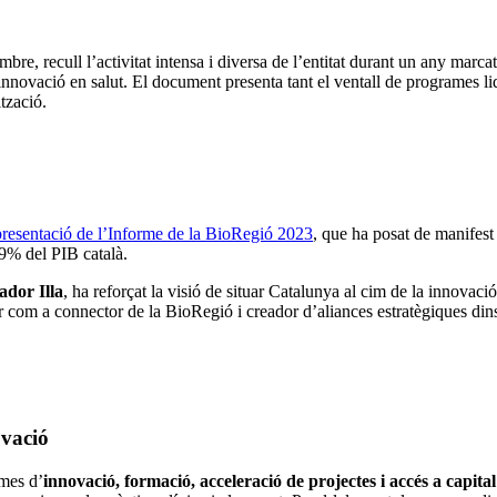
re, recull l’activitat intensa i diversa de l’entitat durant un any marcat 
ovació en salut. El document presenta tant el ventall de programes lide
ització.
presentació de l’Informe de la BioRegió 2023
, que ha posat de manifest
7,9% del PIB català.
ador Illa
, ha reforçat la visió de situar Catalunya al cim de la innovaci
om a connector de la BioRegió i creador d’aliances estratègiques dins l
novació
ames d’
innovació, formació, acceleració de projectes i accés a capital