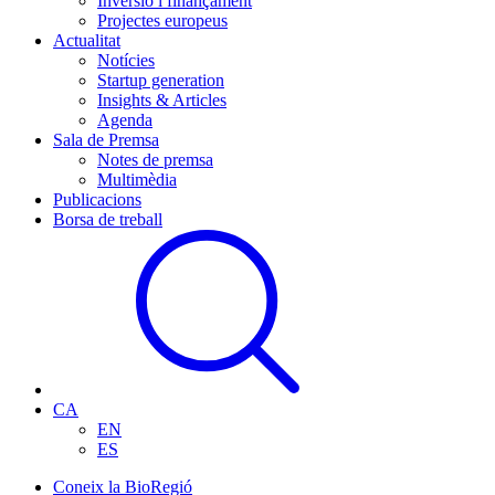
Inversió i finançament
Projectes europeus
Actualitat
Notícies
Startup generation
Insights & Articles
Agenda
Sala de Premsa
Notes de premsa
Multimèdia
Publicacions
Borsa de treball
CA
EN
ES
Coneix la BioRegió