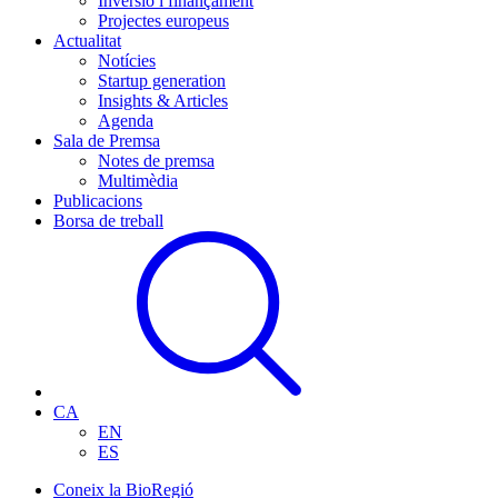
Inversió i finançament
Projectes europeus
Actualitat
Notícies
Startup generation
Insights & Articles
Agenda
Sala de Premsa
Notes de premsa
Multimèdia
Publicacions
Borsa de treball
CA
EN
ES
Coneix la BioRegió