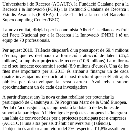
Universitaris i de Recerca (AGAUR), la Fundació Catalana per a la
Recerca i la Innovació (FCRI) i la Institució Catalana de Recerca i
Estudis Avançats (ICREA). L'acte s'ha fet a la seu del Barcelona
Supercomputing Center (BSC).
La nova entitat, dirigida per l'economista Albert Castellanos, és fruit
del Pacte Nacional per a la Recerca i la Innovació (PNRI) i té un
equip de 70 professionals.
Per aquest 2010, Talència disposarà d'un pressupost de 69,4 milions
d’euros, que es destinaran a formació i atracció de talent (45,4
milions), a impulsar projectes de recerca (10,6 milions) i a millorar-
ne el seu impacte econòmic i social (8,9 milions d’euros). Una de les
fites més importants per al 2013 és arribar a finançar un de cada
quatre investigadors de doctorat i post doctorat que sol·liciti ajuts
públics per desenvolupar la seva carrera. Avui reben suport
aproximadament un de cada deu investigadors.
A partir d'aquest any la nova entitat reballarà per potenciar la
participació de Catalunya al 7è Programa Marc de la Unió Europea.
Per tal d’aconseguir-ho, s’augmentarà la dotació de les línies de
suport a la participació i lideratge de projectes europeus i s’integrarà
una línia de convocatòries per a projectes participats per a empreses
(ACC1Ó) i una altra per als d’àmbit universitari (Talència).
L’objectiu és arribar a un retorn del 2% respecte a l’1,8% assolit en