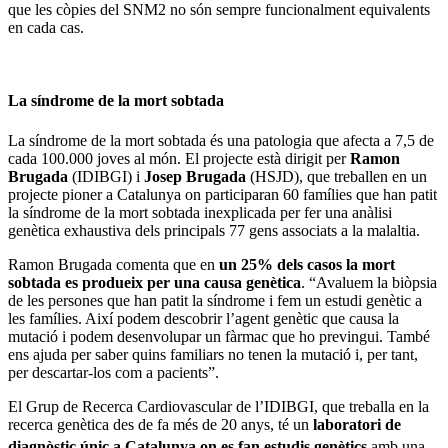
que les còpies del SNM2 no són sempre funcionalment equivalents
en cada cas.
La síndrome de la mort sobtada
La síndrome de la mort sobtada és una patologia que afecta a 7,5 de
cada 100.000 joves al món. El projecte està dirigit per
Ramon
Brugada
(IDIBGI) i
Josep Brugada
(HSJD), que treballen en un
projecte pioner a Catalunya on participaran 60 famílies que han patit
la síndrome de la mort sobtada inexplicada per fer una anàlisi
genètica exhaustiva dels principals 77 gens associats a la malaltia.
Ramon Brugada comenta que en
un 25% dels casos la mort
sobtada es produeix per una causa genètica
. “Avaluem la biòpsia
de les persones que han patit la síndrome i fem un estudi genètic a
les famílies. Així podem descobrir l’agent genètic que causa la
mutació i podem desenvolupar un fàrmac que ho previngui. També
ens ajuda per saber quins familiars no tenen la mutació i, per tant,
per descartar-los com a pacients”.
El Grup de Recerca Cardiovascular de l’IDIBGI, que treballa en la
recerca genètica des de fa més de 20 anys, té un
laboratori de
diagnòstic únic a Catalunya on es fan estudis genètics
amb una