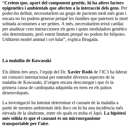
“
Creiem que, apart del component genètic, hi ha altres factors
epigenètics i ambientals que afecten a la interacció dels gens
. Per
poder-ho definir, necessitaríem un grups de pacients molt més gran i
encara no ho podem generar perquè les famílies que pateixen la mort
sobtada acostumen a ser petites. A més, necessitaríem teixit cardíac
per analitzar com interaccionen els gens i quins moduladors genètics
són determinants, però estem limitats perquè no podem fer biòpsies.
Utilitzem model animal i cel·lular”, explica Brugada.
La malaltia de Kawasaki
Els últims tres anys, l’equip del Dr.
Xavier Rodó
de l’IC3 ha liderat
un consorci internacional per entendre diversos aspectes de la
malaltia de Kawasaki, d’origen encara desconegut i que és la
primera causa de cardiopatia adquirida en nens en els països
desenvolupats.
La investigació ha intentat determinar el causant de la malaltia a
partir de mostres ambientals dels llocs on hi ha una incidència més
elevada de la síndrome, entre els quals es troba el Japó.
La hipòtesi
més sòlida és que el causant és un microorganisme
transportable per l’aire
.