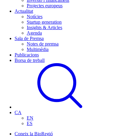
Inversió i finançament
Projectes europeus
Actualitat
Notícies
Startup generation
Insights & Articles
Agenda
Sala de Premsa
Notes de premsa
Multimèdia
Publicacions
Borsa de treball
CA
EN
ES
Coneix la BioRegió