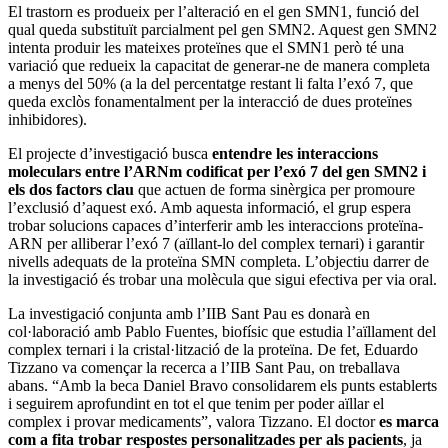
El trastorn es produeix per l’alteració en el gen SMN1, funció del
qual queda substituït parcialment pel gen SMN2. Aquest gen SMN2
intenta produir les mateixes proteïnes que el SMN1 però té una
variació que redueix la capacitat de generar-ne de manera completa
a menys del 50% (a la del percentatge restant li falta l’exó 7, que
queda exclòs fonamentalment per la interacció de dues proteïnes
inhibidores).
El projecte d’investigació busca
entendre les interaccions
moleculars entre l’ARNm codificat per l’exó 7 del gen SMN2 i
els dos factors clau
que actuen de forma sinèrgica per promoure
l’exclusió d’aquest exó. Amb aquesta informació, el grup espera
trobar solucions capaces d’interferir amb les interaccions proteïna-
ARN per alliberar l’exó 7 (aïllant-lo del complex ternari) i garantir
nivells adequats de la proteïna SMN completa. L’objectiu darrer de
la investigació és trobar una molècula que sigui efectiva per via oral.
La investigació conjunta amb l’IIB Sant Pau es donarà en
col·laboració amb Pablo Fuentes, biofísic que estudia l’aïllament del
complex ternari i la cristal·lització de la proteïna. De fet, Eduardo
Tizzano va començar la recerca a l’IIB Sant Pau, on treballava
abans. “Amb la beca Daniel Bravo consolidarem els punts establerts
i seguirem aprofundint en tot el que tenim per poder aïllar el
complex i provar medicaments”, valora Tizzano. El doctor
es marca
com a fita trobar respostes personalitzades per als pacients
, ja