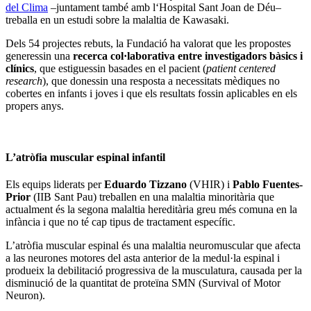
del Clima
–juntament també amb l‘Hospital Sant Joan de Déu–
treballa en un estudi sobre la malaltia de Kawasaki.
Dels 54 projectes rebuts, la Fundació ha valorat que les propostes
generessin una
recerca col·laborativa entre investigadors bàsics i
clínics
, que estiguessin basades en el pacient (
patient centered
research
), que donessin una resposta a necessitats mèdiques no
cobertes en infants i joves i que els resultats fossin aplicables en els
propers anys.
L’atròfia muscular espinal infantil
Els equips liderats per
Eduardo Tizzano
(VHIR) i
Pablo Fuentes-
Prior
(IIB Sant Pau) treballen en una malaltia minoritària que
actualment és la segona malaltia hereditària greu més comuna en la
infància i que no té cap tipus de tractament específic.
L’atròfia muscular espinal és una malaltia neuromuscular que afecta
a las neurones motores del asta anterior de la medul·la espinal i
produeix la debilitació progressiva de la musculatura, causada per la
disminució de la quantitat de proteïna SMN (Survival of Motor
Neuron).