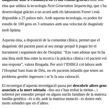
eina que utilitza la tecnologia
Next Generation Sequencing
, que s’ha
desenvolupat gràcies a un acord amb els laboratoris Ferrer i està
disponible a 25 països més. Amb aquesta tecnologia, es poden fer
estudis de 100 gens en 3 setmanes amb una velocitat de diagnòstic
molt òptima.
Aquesta eina, a disposició de la comunitat clínica, permet que el
diagnòstic del pacient passi al seu metge perquè li pugui fer el
tractament i seguiment des de l'hospital.
“Ens vam adonar que hi ha
una línia molt fina entre la recerca i la pràctica clínica i el pacient vol
una resposta”, valora Brugada.
Per això l’IDIBGI col·labora amb
l’Hospital Sant Joan de Déu, on els pacients infantils que tenen un
problema genètic ingressen i se’ls fa una valoració.
El recorregut d’aquesta investigació passa per
descobrir altres gens
associats a la mort sobtada
–fins ara s’han trobat la meitat–, i
sobretot per entendre perquè en alguns nuclis familiars de la mateixa
família genètica –és a dir, amb la mateixa mutació– es donen més
morts sobtades que en d’altres.