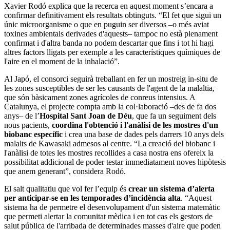
Xavier Rodó explica que la recerca en aquest moment s’encara a
confirmar definitivament els resultats obtinguts. “El fet que sigui un
únic microorganisme o que en puguin ser diversos –o més aviat
toxines ambientals derivades d'aquests– tampoc no està plenament
confirmat i d'altra banda no podem descartar que fins i tot hi hagi
altres factors lligats per exemple a les característiques químiques de
l'aire en el moment de la inhalació”.
Al Japó, el consorci seguirà treballant en fer un mostreig in-situ de
les zones susceptibles de ser les causants de l'agent de la malaltia,
que són bàsicament zones agrícoles de conreus intensius. A
Catalunya, el projecte compta amb la col·laboració –des de fa dos
anys– de l’
Hospital Sant Joan de Déu
, que fa un seguiment dels
nous pacients,
coordina l'obtenció i l'anàlisi de les mostres d'un
biobanc específic
i crea una base de dades pels darrers 10 anys dels
malalts de Kawasaki admesos al centre. “La creació del biobanc i
l'anàlisi de totes les mostres recollides a casa nostra ens ofereix la
possibilitat addicional de poder testar immediatament noves hipòtesis
que anem generant”, considera Rodó.
El salt qualitatiu que vol fer l’equip és
crear un sistema d’alerta
per anticipar-se en les temporades d’incidència alta
. “Aquest
sistema ha de permetre el desenvolupament d'un sistema matemàtic
que permeti alertar la comunitat mèdica i en tot cas els gestors de
salut pública de l'arribada de determinades masses d'aire que poden