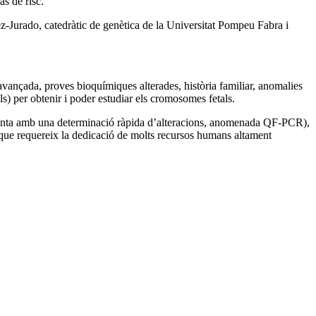
s de risc.
rez-Jurado, catedràtic de genètica de la Universitat Pompeu Fabra i
 avançada, proves bioquímiques alterades, història familiar, anomalies
ls) per obtenir i poder estudiar els cromosomes fetals.
lementa amb una determinació ràpida d’alteracions, anomenada QF-PCR),
, que requereix la dedicació de molts recursos humans altament