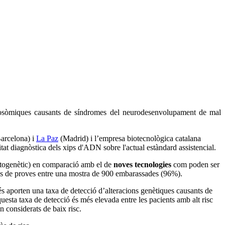
omosòmiques causants de síndromes del neurodesenvolupament de mal
arcelona) i
La Paz
(Madrid) i l’empresa biotecnològica catalana
t diagnòstica dels xips d'ADN sobre l'actual estàndard assistencial.
p citogenètic) en comparació amb el de
noves tecnologies
com poden ser
ipus de proves entre una mostra de 900 embarassades (96%).
s aporten una taxa de detecció d’alteracions genètiques causants de
esta taxa de detecció és més elevada entre les pacients amb alt risc
n considerats de baix risc.