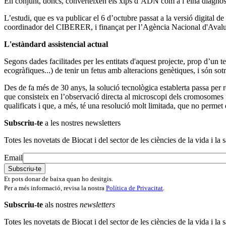
En conjunt, doncs, converteixen els xips d’ADN com a l’eina diagnòst
L’estudi, que es va publicar el 6 d’octubre passat a la versió digital de
coordinador del CIBERER, i finançat per l’Agència Nacional d'Avalua
L'estàndard assistencial actual
Segons dades facilitades per les entitats d'aquest projecte, prop d’un 
ecogràfiques...) de tenir un fetus amb alteracions genètiques, i són so
Des de fa més de 30 anys, la solució tecnològica establerta passa pe
que consisteix en l’observació directa al microscopi dels cromosomes f
qualificats i que, a més, té una resolució molt limitada, que no perme
Subscriu-te
a les nostres newsletters
Totes les novetats de Biocat i del sector de les ciències de la vida i la s
Email
Et pots donar de baixa quan ho desitgis.
Per a més informació, revisa la nostra
Política de Privacitat
.
Subscriu-te
als nostres
newsletters
Totes les novetats de Biocat i del sector de les ciències de la vida i la s