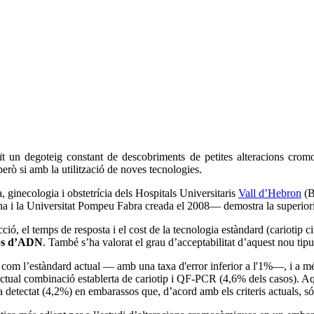
t un degoteig constant de descobriments de petites alteracions cr
però si amb la utilització de noves tecnologies.
, ginecologia i obstetrícia dels Hospitals Universitaris
Vall d’Hebron
(B
i la Universitat Pompeu Fabra creada el 2008— demostra la superiorita
etecció, el temps de resposta i el cost de la tecnologia estàndard (carioti
ps d’ADN
. També s’ha valorat el grau d’acceptabilitat d’aquest nou t
 com l’estàndard actual — amb una taxa d'error inferior a l'1%—, i a mé
ctual combinació establerta de cariotip i QF-PCR (4,6% dels casos). Aqu
a detectat (4,2%) en embarassos que, d’acord amb els criteris actuals, só