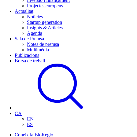
Inversió i finançament
Projectes europeus
Actualitat
Notícies
Startup generation
Insights & Articles
Agenda
Sala de Premsa
Notes de premsa
Multimèdia
Publicacions
Borsa de treball
CA
EN
ES
Coneix la BioRegió