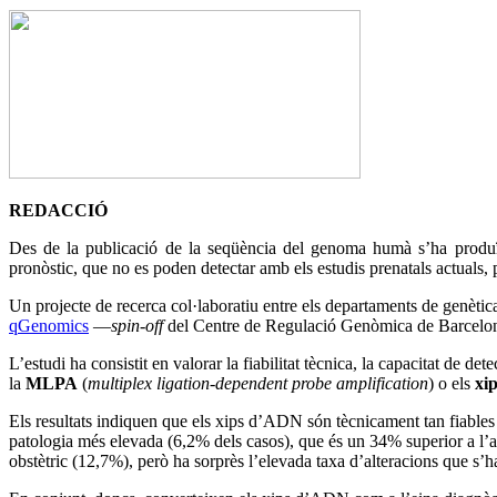
REDACCIÓ
Des de la publicació de la seqüència del genoma humà s’ha produï
pronòstic, que no es poden detectar amb els estudis prenatals actuals, 
Un projecte de recerca col·laboratiu entre els departaments de genètica
qGenomics
—
spin-off
del Centre de Regulació Genòmica de Barcelona 
L’estudi ha consistit en valorar la fiabilitat tècnica, la capacitat de d
la
MLPA
(
multiplex ligation-dependent probe amplification
) o els
xi
Els resultats indiquen que els xips d’ADN són tècnicament tan fiables
patologia més elevada (6,2% dels casos), que és un 34% superior a l’a
obstètric (12,7%), però ha sorprès l’elevada taxa d’alteracions que s’h