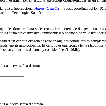
ica més adient per a l’estudi d’alteracions cromosòmiques en un embarà
 la revista internacional
Human Genetics
, ha estat coordinat pel Dr. Pé
ció de Tecnologies Sanitàries.
terç de les dones embarassades compleixen criteris de risc (edat materna
tmeses a una prova invasiva (amniocentesi o obtenció de vellositats coria
r realitzar un cariotip citogenètic (que en algunes comunitats es comp
etals tenyits amb colorants. El cariotip és una tècnica lenta i laboriosa
t detectar alteracions de tamany considerable (5-10Mb).
alut a la teva safata d'entrada.
alut a la teva safata d’entrada.