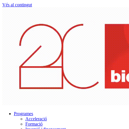
Vés al contingut
Programes
Acceleració
Formació