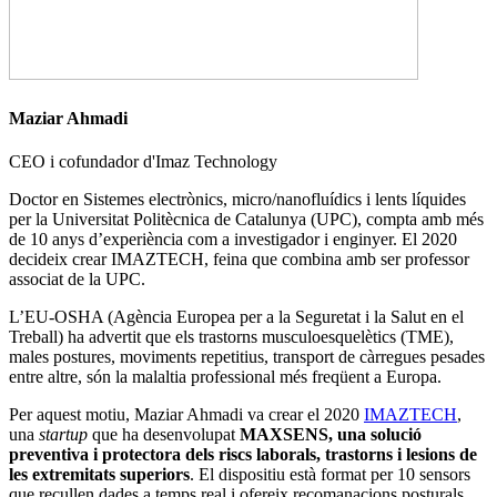
Maziar Ahmadi
CEO i cofundador d'Imaz Technology
Doctor en Sistemes electrònics, micro/nanofluídics i lents líquides
per la Universitat Politècnica de Catalunya (UPC), compta amb més
de 10 anys d’experiència com a investigador i enginyer. El 2020
decideix crear IMAZTECH, feina que combina amb ser professor
associat de la UPC.
L’EU-OSHA (Agència Europea per a la Seguretat i la Salut en el
Treball) ha advertit que els trastorns musculoesquelètics (TME),
males postures, moviments repetitius, transport de càrregues pesades
entre altre, són la malaltia professional més freqüent a Europa.
Per aquest motiu, Maziar Ahmadi va crear el 2020
IMAZTECH
,
una
startup
que ha desenvolupat
MAXSENS, una solució
preventiva i protectora dels riscs laborals, trastorns i lesions de
les extremitats superiors
. El dispositiu està format per 10 sensors
que recullen dades a temps real i ofereix recomanacions posturals