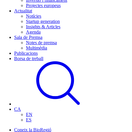
Inversió i finançament
Projectes europeus
Actualitat
Notícies
Startup generation
Insights & Articles
Agenda
Sala de Premsa
Notes de premsa
Multimèdia
Publicacions
Borsa de treball
CA
EN
ES
Coneix la BioRegió