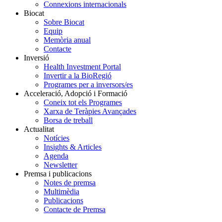
Connexions internacionals
Biocat
Sobre Biocat
Equip
Memòria anual
Contacte
Inversió
Health Investment Portal
Invertir a la BioRegió
Programes per a inversors/es
Acceleració, Adopció i Formació
Coneix tot els Programes
Xarxa de Teràpies Avançades
Borsa de treball
Actualitat
Notícies
Insights & Articles
Agenda
Newsletter
Premsa i publicacions
Notes de premsa
Multimèdia
Publicacions
Contacte de Premsa