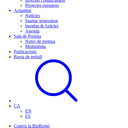
Inversió i finançament
Projectes europeus
Actualitat
Notícies
Startup generation
Insights & Articles
Agenda
Sala de Premsa
Notes de premsa
Multimèdia
Publicacions
Borsa de treball
CA
EN
ES
Coneix la BioRegió