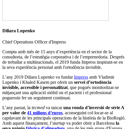
Diliara Lupenko
Chief Operations Officer d'Impress
Compta amb més de 15 anys d’experiència en el sector de la
consultoria, de l’estratègia corporativa i de l’emprenedoria. Després
de treballar a multinacionals, el 2019 funda Impress inspirant-se en
la seva experiència personal amb l'ortodòncia invisible.
L’any 2019 Diliara Lupenko va fundar
Impress
amb Vladimir
Lupenko i Khaled Kasem per oferir un
servei d’ortodòncia
invisible, accessible i personalitzat
, que pogués monitoritzar-se
mitjançant una aplicació mòbil on el pacient i el professional
poguessin fer un seguiment continuat.
L’any passat, la
tecmed
va tancar
una ronda d’inversió de sèrie A
per valor de
41 milions d’euros
, aconseguint col·locar-se al
capdavant de les principals operacions de la història de la BioRegió.
Amb aquest finançament, l’
startup
va poder obrir a Barcelona
la
seva pròpia
fàbrica d'alineadors
, una de les més grans d'Europa