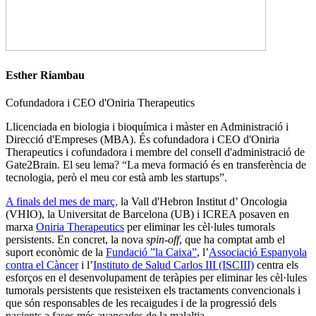
Esther Riambau
Cofundadora i CEO d'Oniria Therapeutics
Llicenciada en biologia i bioquímica i màster en Administració i
Direcció d'Empreses (MBA). És cofundadora i CEO d'Oniria
Therapeutics i cofundadora i membre del consell d'administració de
Gate2Brain. El seu lema? “La meva formació és en transferència de
tecnologia, però el meu cor està amb les startups”.
A finals del mes de març,
la Vall d'Hebron Institut d’ Oncologia
(VHIO), la Universitat de Barcelona (UB) i ICREA posaven en
marxa
Oniria Therapeutics
per eliminar les cèl·lules tumorals
persistents. En concret, la nova
spin-off
, que ha comptat amb el
suport econòmic de la
Fundació ”la Caixa”
, l’
Associació Espanyola
contra el Càncer
i l’
Instituto de Salud Carlos III (ISCIII)
centra els
esforços en el desenvolupament de teràpies per eliminar les cèl·lules
tumorals persistents que resisteixen els tractaments convencionals i
que són responsables de les recaigudes i de la progressió dels
pacients a fases més avançades de la malaltia.