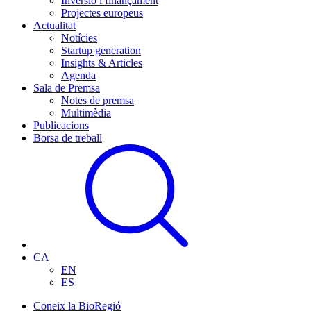
Inversió i finançament
Projectes europeus
Actualitat
Notícies
Startup generation
Insights & Articles
Agenda
Sala de Premsa
Notes de premsa
Multimèdia
Publicacions
Borsa de treball
CA
EN
ES
Coneix la BioRegió