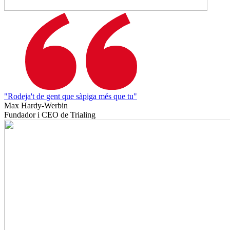
"Rodeja't de gent que sàpiga més que tu"
Max Hardy-Werbin
Fundador i CEO de Trialing