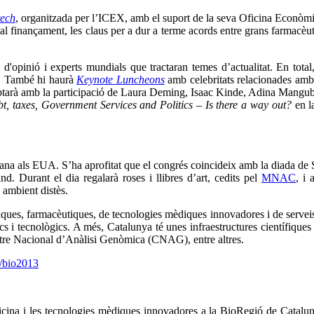
tech
, organitzada per l’ICEX, amb el suport de la seva Oficina Econòmi
l finançament, les claus per a dur a terme acords entre grans farmacèuti
opinió i experts mundials que tractaran temes d’actualitat. En tota
s). També hi haurà
Keynote Luncheons
amb celebritats relacionades amb 
tarà amb la participació de Laura Deming, Isaac Kinde, Adina Mangubat
, taxes, Government Services and Politics – Is there a way out?
en l
na als EUA. S’ha aprofitat que el congrés coincideix amb la diada de San
nd. Durant el dia regalarà roses i llibres d’art, cedits pel
MNAC
, i 
n ambient distès.
, farmacèutiques, de tecnologies mèdiques innovadores i de serveis, 10
fics i tecnològics. A més, Catalunya té unes infraestructures científi
re Nacional d’Anàlisi Genòmica (CNAG), entre altres.
t/bio2013
icina i les tecnologies mèdiques innovadores a la BioRegió de Catalun