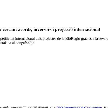
 cercant acords, inversors i projecció internacional
titivitat internacional dels projectes de la BioRegió gràcies a la seva 
catalana al congrés</p>
tirà, entre el 22 i el 25 d’abril, a la
BIO International Convention
, l