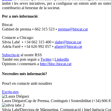
àmbit i les seves iniciatives, per a configurar un entorn amb un sis
contribueixi al benestar de la societat.
Per a més informació
:
Biocat:
Gabinet de premsa • 662 315 523 •
premsa@biocat.cat
Contacte a Chicago:
Silvia Labé • +34 662 315 400 •
slabe@biocat.cat
Adela Farré • +34 626 992 057 •
afarre@biocat.cat
Subscriu-te
al nostre RSS
També ens pots seguir a
Twitter
i
LinkedIn
Opinions i comentaris a
http://bloc.biocat.cat
Necessites més informació?
Posa't en contacte amb nosaltres
Escriu-nos
Laura Diéguez
Cap de Premsa, Continguts i Sostenibilitat
(+34) 606 8
Silvia Labé
Directora de Màrqueting, Comunicació i Intel·ligència Co