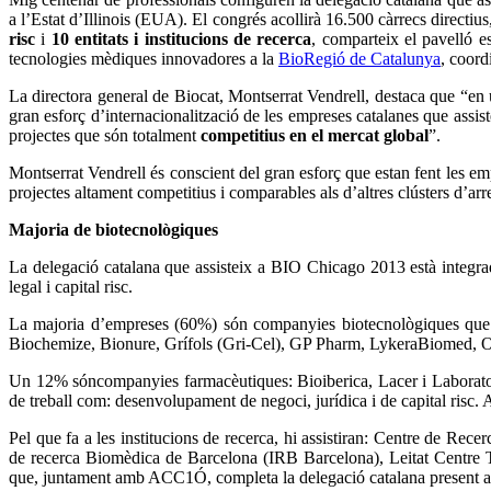
a l’Estat d’Illinois (EUA). El congrés acollirà 16.500 càrrecs directiu
risc
i
10 entitats i institucions de recerca
, comparteix el pavelló 
tecnologies mèdiques innovadores a la
BioRegió de Catalunya
, coord
La directora general de Biocat, Montserrat Vendrell, destaca que “en u
gran esforç d’internacionalització de les empreses catalanes que assis
projectes que són totalment
competitius en el mercat global
”.
Montserrat Vendrell és conscient del gran esforç que estan fent les em
projectes altament competitius i comparables als d’altres clústers d’arr
Majoria de biotecnològiques
La delegació catalana que assisteix a BIO Chicago 2013 està integrada
legal i capital risc.
La majoria d’empreses (60%) són companyies biotecnològiques que e
Biochemize, Bionure, Grífols (Gri-Cel), GP Pharm, LykeraBiomed, Or
Un 12% sóncompanyies farmacèutiques: Bioiberica, Lacer i Laboratori
de treball com: desenvolupament de negoci, jurídica i de capital ri
Pel que fa a les institucions de recerca, hi assistiran: Centre de
de recerca Biomèdica de Barcelona (IRB Barcelona), Leitat Centre 
que, juntament amb ACC1Ó, completa la delegació catalana present 