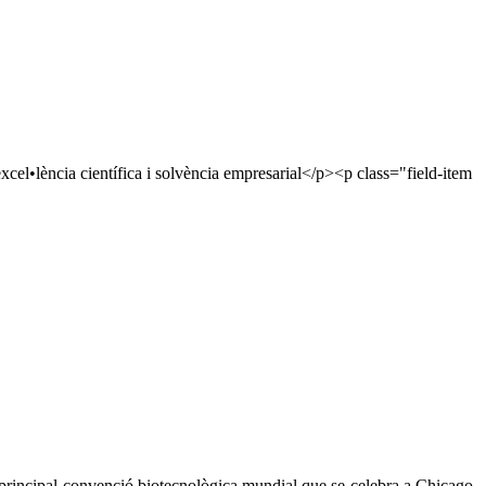
excel•lència científica i solvència empresarial</p><p class="field-item
a principal convenció biotecnològica mundial que se celebra a Chicago,