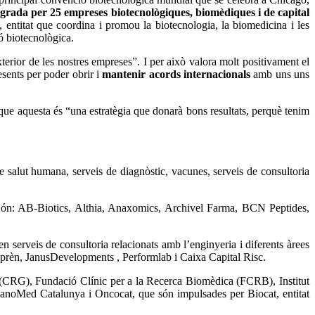
egrada per 25 empreses biotecnològiques, biomèdiques i de capital
, entitat que coordina i promou la biotecnologia, la biomedicina i les
ó biotecnològica.
terior de les nostres empreses”. I per això valora molt positivament el
sents per poder obrir i
mantenir acords internacionals
amb uns uns
 que aquesta és “una estratègia que donarà bons resultats, perquè tenim
e salut humana, serveis de diagnòstic, vacunes, serveis de consultoria
 Són: AB-Biotics, Althia, Anaxomics, Archivel Farma, BCN Peptides,
erveis de consultoria relacionats amb l’enginyeria i diferents àrees
mprèn, JanusDevelopments , Performlab i Caixa Capital Risc.
 (CRG), Fundació Clínic per a la Recerca Biomèdica (FCRB), Institut
anoMed Catalunya i Oncocat, que són impulsades per Biocat, entitat