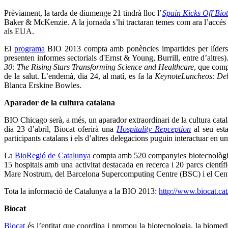
Prèviament, la tarda de diumenge 21 tindrà lloc l’
Spain Kicks Off Bio
Baker & McKenzie. A la jornada s’hi tractaran temes com ara l’accés a
als EUA.
El
programa
BIO 2013 compta amb ponències impartides per líders d'
presenten informes sectorials d'Ernst & Young, Burrill, entre d’altre
30: The Rising Stars Transforming Science and Healthcare
, que comp
de la salut. L’endemà, dia 24, al matí, es fa la
KeynoteLuncheos: Debt
Blanca Erskine Bowles.
Aparador de la cultura catalana
BIO Chicago serà, a més, un aparador extraordinari de la cultura catala
dia 23 d’abril, Biocat oferirà una
Hospitality Repception
al seu esta
participants catalans i els d’altres delegacions puguin interactuar en u
La
BioRegió de Catalunya
compta amb 520 companyies biotecnològiques
15 hospitals amb una activitat destacada en recerca i 20 parcs cientí
Mare Nostrum, del Barcelona Supercomputing Centre (BSC) i el Cent
Tota la informació de Catalunya a la BIO 2013:
http://www.biocat.ca
Biocat
Biocat
és l’entitat que coordina i promou la biotecnologia, la biomed