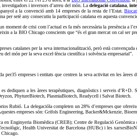
s, investigadors i inversors d’arreu del món. La
delegació catalana
,
int
espanyol a la convenció amb 14 empreses de la resta de l’Estat.
Biocat
ina per setè any consecutiu la participació catalana en aquesta convenci
n moment de crisi com l’actual es fa més necessària la presència a l’ex
teixin a la BIO Chicago conscients que “és el gran mercat on cal ser pre
preses catalanes per la seva internacionalització, però està convençuda
eu del món per la seva excel·lència científica i solvència empresarial”.
 per35 empreses i entitats que centren la seva activitat en les àrees d
s dediquen a les àrees terapèutiques, diagnòstics i serveis d’R+D.
yzon, PhytureBiotech, PlasmiaBiotech, Readycell i Salvat Biotech.
os Rubió. La delegacióla completen un 28% d’empreses que ofereixen s
sc. Aquestes empreses són: Grifols Engineering, Backer&Mckenzie, Bioe
 Recerca en Enginyeria Biomèdica (CREB); Centre de Regulació Genòmica
Tecnològic, Health Universitat de Barcelona (HUBc) i les xarxesBioN
a Chicago.