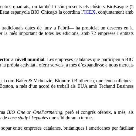
metres quadrats, on també hi són presents els clústers BioBasque (5
’Estat espanyola BIO Chicago la coordina l’
ICEX
, conjuntament amb
radicionals dates de juny a l’abril— ha propiciat un descens en la
r la més important de totes les edicions, amb 72 empreses i entitats
ctor a nivell mundial
. Les empreses catalanes que participen a BIO
 la pròpia activitat i oferir serveis, a més d’expandir-se a nous mercats
ercat com Baker & Mchenzie, Bionure i Bioiberica, que tenen oficines i
s a Boston, a més d’un acord de treball als EUA amb Techand Business
orma
BIO One-on-OnePartnering
, però el congrés ofereix, a més, als
ns de
case study
i
keynotes
que s’hi duran a terme.
par entre empreses catalanes, britàniques i americanes per facilitar