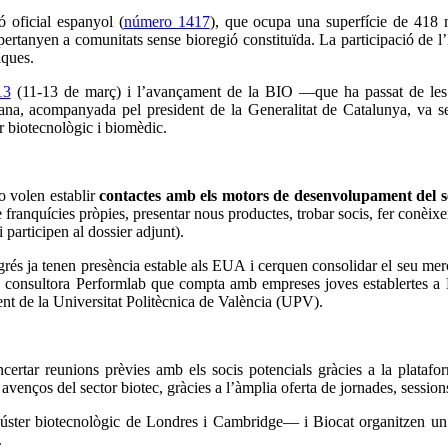
 oficial espanyol (
número 1417
), que ocupa una superfície de 418 
tanyen a comunitats sense bioregió constituïda. La participació de l
iques.
13
(11-13 de març) i l’avançament de la BIO —que ha passat de les t
alana, acompanyada pel president de la Generalitat de Catalunya, va se
r biotecnològic i biomèdic.
o volen establir
contactes amb els motors de desenvolupament del se
franquícies pròpies, presentar nous productes, trobar socis, fer conèixer
 participen al dossier adjunt).
ngrés ja tenen presència estable als EUA i cerquen consolidar el seu m
ix la consultora Performlab que compta amb empreses joves establerte
nt de la Universitat Politècnica de València (UPV).
ertar reunions prèvies amb els socis potencials gràcies a la plataf
s avenços del sector biotec, gràcies a l’àmplia oferta de jornades, sessio
ster biotecnològic de Londres i Cambridge— i Biocat organitzen un so
.