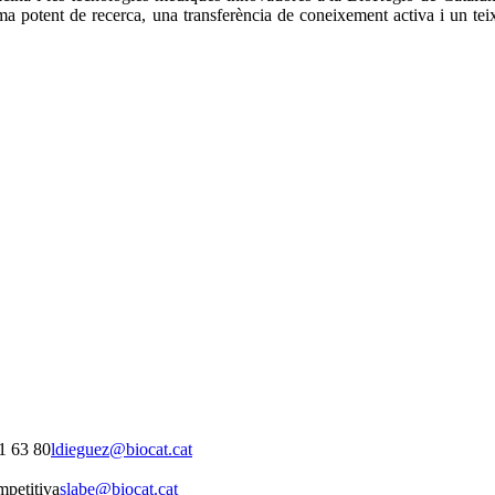
tema potent de recerca, una transferència de coneixement activa i un t
1 63 80
ldieguez@biocat.cat
mpetitiva
slabe@biocat.cat