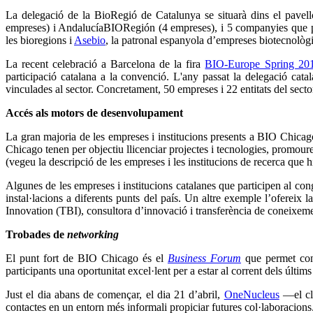
La delegació de la BioRegió de Catalunya se situarà dins el pavelló
empreses) i AndalucíaBIORegión (4 empreses), i 5 companyies que per
les bioregions i
Asebio
, la patronal espanyola d’empreses biotecnològ
La recent celebració a Barcelona de la fira
BIO-Europe Spring 20
participació catalana a la convenció. L'any passat la delegació cat
vinculades al sector. Concretament, 50 empreses i 22 entitats del secto
Accés als motors de desenvolupament
La gran majoria de les empreses i institucions presents a BIO Chicag
Chicago tenen per objectiu llicenciar projectes i tecnologies, promoure 
(vegeu la descripció de les empreses i les institucions de recerca que hi
Algunes de les empreses i institucions catalanes que participen al co
instal·lacions a diferents punts del país. Un altre exemple l’ofere
Innovation (TBI), consultora d’innovació i transferència de coneixeme
Trobades de
networking
El punt fort de BIO Chicago és el
Business Forum
que permet conc
participants una oportunitat excel·lent per a estar al corrent dels últim
Just el dia abans de començar, el dia 21 d’abril,
OneNucleus
—el clú
contactes en un entorn més informali propiciar futures col·laboracions