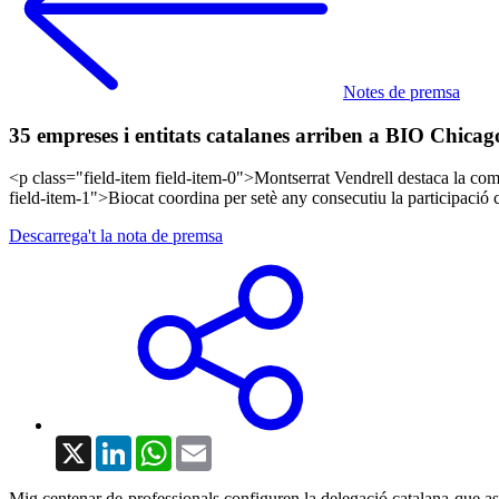
Notes de premsa
35 empreses i entitats catalanes arriben a BIO Chicago
<p class="field-item field-item-0">Montserrat Vendrell destaca la compe
field-item-1">Biocat coordina per setè any consecutiu la participació 
Descarrega't la nota de premsa
X
LinkedIn
WhatsApp
Email
Mig centenar de professionals configuren la delegació catalana que assis