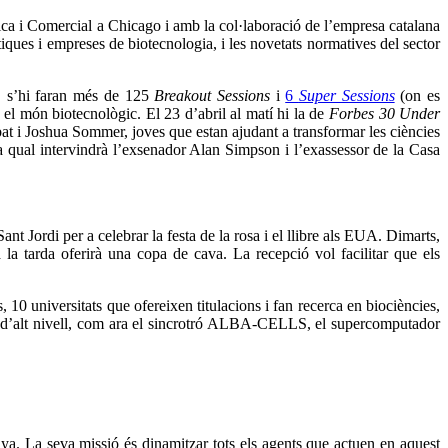
ca i Comercial a Chicago i amb la col·laboració de l’empresa catalana
ques i empreses de biotecnologia, i les novetats normatives del sector
l, s’hi faran més de 125
Breakout Sessions
i
6
Super Sessions
(on es
el món biotecnològic. El 23 d’abril al matí hi la de
Forbes 30 Under
 i Joshua Sommer, joves que estan ajudant a transformar les ciències
a qual intervindrà l’exsenador Alan Simpson i l’exassessor de la Casa
t Jordi per a celebrar la festa de la rosa i el llibre als EUA. Dimarts,
a la tarda oferirà una copa de cava. La recepció vol facilitar que els
 universitats que ofereixen titulacions i fan recerca en biociències,
ques d’alt nivell, com ara el sincrotró ALBA-CELLS, el supercomputador
ya. La seva missió és dinamitzar tots els agents que actuen en aquest