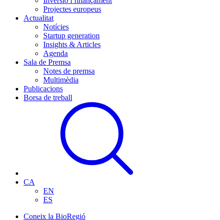
Inversió i finançament
Projectes europeus
Actualitat
Notícies
Startup generation
Insights & Articles
Agenda
Sala de Premsa
Notes de premsa
Multimèdia
Publicacions
Borsa de treball
CA
EN
ES
Coneix la BioRegió