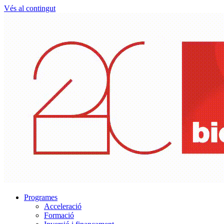
Vés al contingut
Programes
Acceleració
Formació