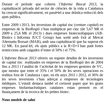
Durant el període que cobreix l’
Informe Biocat 2013
, la
capitalització privada del sector de ciències de la vida a Catalunya
ha crescut significativament, en paral•lel a una dràstica reducció dels
ajuts públics.
Entre 2009 i 2013, les inversions de capital risc (
venture capital
) en
empreses de la BioRegió s’han multiplicat per cinc (de 5,67 M€ el
2009 a 25,6 M€ el 2013) i dues empreses biotecnològiques (AB-
Biotics i InKemia IUCT Group) han sortit amb èxit al Mercat
Alternatiu Borsari (MAB), amb una capitalització que ha superat els
12 M€. En paral·lel, els ajuts públics a la R+D+I han patit fortes
restriccions amb caigudes d’entre el 50% i el 75%.
L'
Informe Biocat 2013
ofereix un registre detallat de les inversions
de capital risc realitzades en empreses de la BioRegió des de 2004
fins a 2013 i l’anàlisi de l’activitat de les empreses gestores de VC,
que mostra que entre el 35% i el 50% de les seves operacions es
realitza fora de Catalunya i que, en els anys 2011 i 2012, el 36% de
les seves inversions s’han adreçat a empreses de tecnologies
mèdiques. L’estudi destaca també el creixent paper que les grans
empreses biofarmacèutiques catalanes estan prenent en el
finançament de la recerca de les petites
biotec
.
Nous models de salut