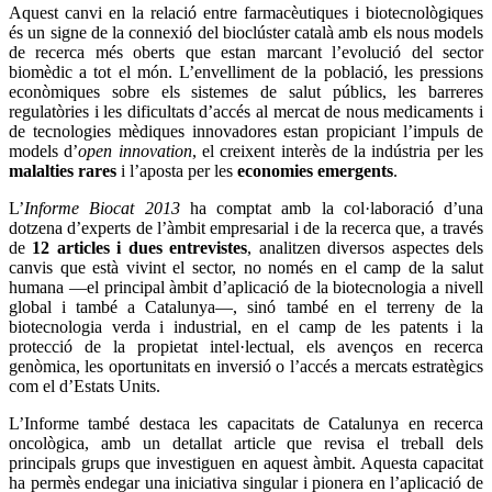
Aquest canvi en la relació entre farmacèutiques i biotecnològiques
és un signe de la connexió del bioclúster català amb els nous models
de recerca més oberts que estan marcant l’evolució del sector
biomèdic a tot el món. L’envelliment de la població, les pressions
econòmiques sobre els sistemes de salut públics, les barreres
regulatòries i les dificultats d’accés al mercat de nous medicaments i
de tecnologies mèdiques innovadores estan propiciant l’impuls de
models d’
open innovation
, el creixent interès de la indústria per les
malalties rares
i l’aposta per les
economies emergents
.
L’
Informe Biocat 2013
ha comptat amb la col·laboració d’una
dotzena d’experts de l’àmbit empresarial i de la recerca que, a través
de
12 articles i dues entrevistes
, analitzen diversos aspectes dels
canvis que està vivint el sector, no només en el camp de la salut
humana —el principal àmbit d’aplicació de la biotecnologia a nivell
global i també a Catalunya—, sinó també en el terreny de la
biotecnologia verda i industrial, en el camp de les patents i la
protecció de la propietat intel·lectual, els avenços en recerca
genòmica, les oportunitats en inversió o l’accés a mercats estratègics
com el d’Estats Units.
L’Informe també destaca les capacitats de Catalunya en recerca
oncològica, amb un detallat article que revisa el treball dels
principals grups que investiguen en aquest àmbit. Aquesta capacitat
ha permès endegar una iniciativa singular i pionera en l’aplicació de