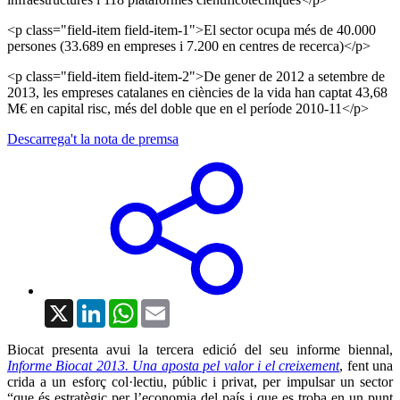
<p class="field-item field-item-1">El sector ocupa més de 40.000
persones (33.689 en empreses i 7.200 en centres de recerca)</p>
<p class="field-item field-item-2">De gener de 2012 a setembre de
2013, les empreses catalanes en ciències de la vida han captat 43,68
M€ en capital risc, més del doble que en el període 2010-11</p>
Descarrega't la nota de premsa
X
LinkedIn
WhatsApp
Email
Biocat presenta avui la tercera edició del seu informe biennal,
Informe Biocat 2013. Una aposta pel valor i el creixement
, fent una
crida a un esforç col·lectiu, públic i privat, per impulsar un sector
“que és estratègic per l’economia del país i que es troba en un punt