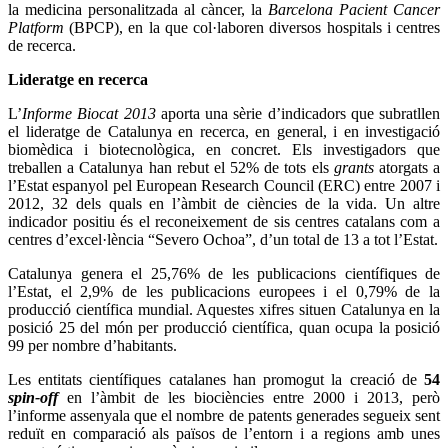
la medicina personalitzada al càncer, la
Barcelona Pacient Cancer
Platform
(BPCP), en la que col·laboren diversos hospitals i centres
de recerca.
Lideratge en recerca
L’
Informe Biocat 2013
aporta una sèrie d’indicadors que subratllen
el lideratge de Catalunya en recerca, en general, i en investigació
biomèdica i biotecnològica, en concret. Els investigadors que
treballen a Catalunya han rebut el 52% de tots els
grants
atorgats a
l’Estat espanyol pel European Research Council (ERC) entre 2007 i
2012, 32 dels quals en l’àmbit de ciències de la vida. Un altre
indicador positiu és el reconeixement de sis centres catalans com a
centres d’excel·lència “Severo Ochoa”, d’un total de 13 a tot l’Estat.
Catalunya genera el 25,76% de les publicacions científiques de
l’Estat, el 2,9% de les publicacions europees i el 0,79% de la
producció científica mundial. Aquestes xifres situen Catalunya en la
posició 25 del món per producció científica, quan ocupa la posició
99 per nombre d’habitants.
Les entitats científiques catalanes han promogut la creació de
54
spin-off
en l’àmbit de les biociències entre 2000 i 2013, però
l’informe assenyala que el nombre de patents generades segueix sent
reduït en comparació als països de l’entorn i a regions amb unes