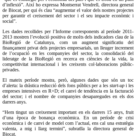
d’inflexió”. Així ho expressa Montserrat Vendrell, directora general
de Biocat, per qui és clau “augmentar el valor dels nostres projectes
per garantir el creixement del sector i el seu impacte econòmic i
social”.
Les dades recollides per l’Informe corresponents al període 2011-
2013 mostren l’evolució positiva de molts dels indicadors clau de la
BioRegió de Catalunya, com un augment significatiu del
finançament privat dels projectes empresarials, un lleuger increment
de l’ocupació en les companyies del sector, la consolidació del
lideratge de la BioRegió en recerca en ciències de la vida, la
competitivitat internacional i les creixents col·laboracions públic-
privades.
El mateix període mostra, però, algunes dades que són un toc
d’alerta: la dràstica reducció dels fons públics per a les
start-up
i les
empreses intensives en R+D; el canvi de tendència en la facturació
del sector; i el nombre de companyies desaparegudes en els dos
darrers anys.
“Hem tingut un creixement important en els darrers 15 anys, fruit
d’una època de bonança econòmica. En un període de crisi
econòmica i de canvi de model com l’actual, ens cal una estratègia
valenta, a mig i llarg termini”, subratlla la directora general de
Biocat.