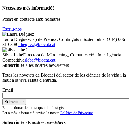
Necessites més informació?
Posa't en contacte amb nosaltres
Escriu-nos
Laura Diéguez
Cap de Premsa, Continguts i Sostenibilitat
(+34) 606
81 63 80
ldieguez@biocat.cat
Silvia Labé
Directora de Màrqueting, Comunicació i Intel·ligència
Competitiva
slabe@biocat.cat
Subscriu-te
a les nostres newsletters
Totes les novetats de Biocat i del sector de les ciències de la vida i la
salut a la teva safata d'entrada.
Email
Et pots donar de baixa quan ho desitgis.
Per a més informació, revisa la nostra
Política de Privacitat
.
Subscriu-te
als nostres
newsletters