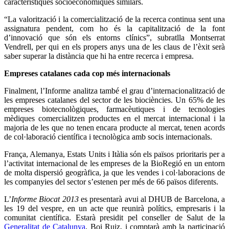
característiques socioeconòmiques similars.
“La valorització i la comercialització de la recerca continua sent una
assignatura pendent, com ho és la capitalització de la font
d’innovació que són els entorns clínics”, subratlla Montserrat
Vendrell, per qui en els propers anys una de les claus de l’èxit serà
saber superar la distància que hi ha entre recerca i empresa.
Empreses catalanes cada cop més internacionals
Finalment, l’Informe analitza també el grau d’internacionalització de
les empreses catalanes del sector de les biociències. Un 65% de les
empreses biotecnològiques, farmacèutiques i de tecnologies
mèdiques comercialitzen productes en el mercat internacional i la
majoria de les que no tenen encara producte al mercat, tenen acords
de col·laboració científica i tecnològica amb socis internacionals.
França, Alemanya, Estats Units i Itàlia són els països prioritaris per a
l’activitat internacional de les empreses de la BioRegió en un entorn
de molta dispersió geogràfica, ja que les vendes i col·laboracions de
les companyies del sector s’estenen per més de 66 països diferents.
L’
Informe Biocat 2013
es presentarà avui al DHUB de Barcelona, a
les 19 del vespre, en un acte que reunirà polítics, empresaris i la
comunitat científica. Estarà presidit pel conseller de Salut de la
Generalitat de Catalunya
, Boi Ruiz, i comptarà amb la participació