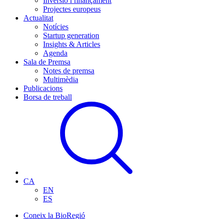
Inversió i finançament
Projectes europeus
Actualitat
Notícies
Startup generation
Insights & Articles
Agenda
Sala de Premsa
Notes de premsa
Multimèdia
Publicacions
Borsa de treball
CA
EN
ES
Coneix la BioRegió