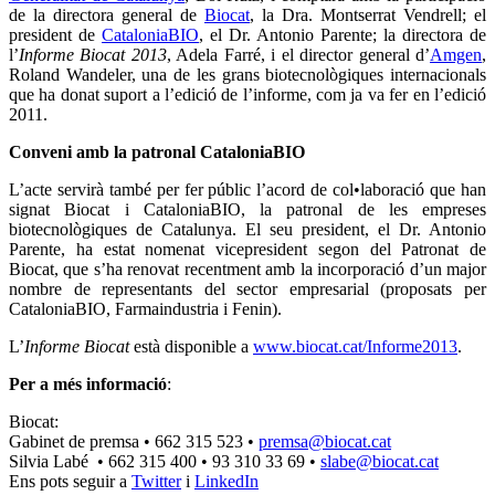
de la directora general de
Biocat
, la Dra. Montserrat Vendrell; el
president de
CataloniaBIO
, el Dr. Antonio Parente; la directora de
l’
Informe Biocat 2013
, Adela Farré, i el director general d’
Amgen
,
Roland Wandeler, una de les grans biotecnològiques internacionals
que ha donat suport a l’edició de l’informe, com ja va fer en l’edició
2011.
Conveni amb la patronal CataloniaBIO
L’acte servirà també per fer públic l’acord de col•laboració que han
signat Biocat i CataloniaBIO, la patronal de les empreses
biotecnològiques de Catalunya. El seu president, el Dr. Antonio
Parente, ha estat nomenat vicepresident segon del Patronat de
Biocat, que s’ha renovat recentment amb la incorporació d’un major
nombre de representants del sector empresarial (proposats per
CataloniaBIO, Farmaindustria i Fenin).
L’
Informe Biocat
està disponible a
www.biocat.cat/Informe2013
.
Per a més informació
:
Biocat:
Gabinet de premsa • 662 315 523 •
premsa@biocat.cat
Silvia Labé • 662 315 400 • 93 310 33 69 •
slabe@biocat.cat
Ens pots seguir a
Twitter
i
LinkedIn