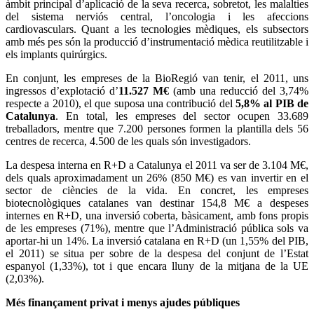
àmbit principal d’aplicació de la seva recerca, sobretot, les malalties
del sistema nerviós central, l’oncologia i les afeccions
cardiovasculars. Quant a les tecnologies mèdiques, els subsectors
amb més pes són la producció d’instrumentació mèdica reutilitzable i
els implants quirúrgics.
En conjunt, les empreses de la BioRegió van tenir, el 2011, uns
ingressos d’explotació d’
11.527 M€
(amb una reducció del 3,74%
respecte a 2010), el que suposa una contribució del
5,8% al PIB de
Catalunya
. En total, les empreses del sector ocupen 33.689
treballadors, mentre que 7.200 persones formen la plantilla dels 56
centres de recerca, 4.500 de les quals són investigadors.
La despesa interna en R+D a Catalunya el 2011 va ser de 3.104 M€,
dels quals aproximadament un 26% (850 M€) es van invertir en el
sector de ciències de la vida. En concret, les empreses
biotecnològiques catalanes van destinar 154,8 M€ a despeses
internes en R+D, una inversió coberta, bàsicament, amb fons propis
de les empreses (71%), mentre que l’Administració pública sols va
aportar-hi un 14%. La inversió catalana en R+D (un 1,55% del PIB,
el 2011) se situa per sobre de la despesa del conjunt de l’Estat
espanyol (1,33%), tot i que encara lluny de la mitjana de la UE
(2,03%).
Més finançament privat i menys ajudes públiques