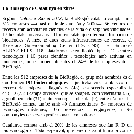
La BioRegió de Catalunya en xifres
Segons l’
Informe Biocat 2013
, la BioRegió catalana compta amb
512 empreses —quasi el doble que l’any 2000—, 56 centres de
recerca amb activitat en ciències de la vida o disciplines vinculades,
17 hospitals universitaris i 11 universitats que ofereixen formació de
biociències. A més, té dues grans infraestructures de recerca, el
Barcelona Supercomputing Center (BSC-CNS) i el Sincrotró
ALBA-CELLS, 118 plataformes cientificotècniques, 12 centres
tecnològics i 16 parcs científics i tecnològics amb activitat en
biociències, on es troben ubicades el 24% de les empreses de la
BioRegió.
Entre les 512 empreses de la BioRegió, el grup més nombrós és el
que formen
194 biotecnològiques
—que treballen en àmbits com la
recerca de teràpies i diagnòstics (48), els serveis especialitzats
d’R+D (73) i camps diversos, que se solapen, com veterinària (35),
agroalimentació (31) o biotecnologia industrial (9), entre d’altres. La
BioRegió compta també amb 40 farmacèutiques, 54 empreses de
tecnologies mèdiques, 105 proveïdors i enginyeries, i 96
companyies de serveis professionals i consultories.
Catalunya compta amb el 20% de les empreses que fan R+D en
biotecnologia a l’Estat espanyol, que tenen la salut humana com a