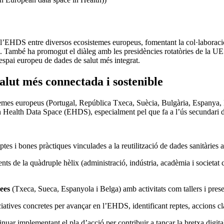
 l’EHDS entre diversos ecosistemes europeus, fomentant la col·laboració e
 També ha promogut el diàleg amb les presidències rotatòries de la UE p
 espai europeu de dades de salut més integrat.
alut més connectada i sostenible
temes europeus (Portugal, República Txeca, Suècia, Bulgària, Espanya, B
n Health Data Space (EHDS), especialment pel que fa a l’ús secundari de
ptes i bones pràctiques vinculades a la reutilització de dades sanitàries 
ts de la quàdruple hèlix (administració, indústria, acadèmia i societat civ
ees
(Txeca, Sueca, Espanyola i Belga) amb activitats com tallers i pres
ciatives concretes per avançar en l’EHDS, identificant reptes, accions c
ntinuar implementant el pla d’acció per contribuir a tancar la bretxa digi