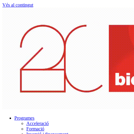
Vés al contingut
Programes
Acceleració
Formació