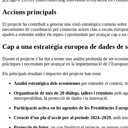
Accions principals
El projecte ha contribuït a generar una visió estratègica comuna sobre
mecanismes de coordinació per connectar actors clau a escala europea.
ajuden a entendre millor els reptes i oportunitats per avançar cap a un
Cap a una estratègia europea de dades de s
Durant el projecte s’ha dut a terme una anàlisi profunda de set ecosis
pràctiques i necessitats per avançar en la implementació de l’Europea
Els principals resultats i impactes del projecte han estat:
Anàlisi estratègica dels ecosistemes
per entendre el context, re
Organització de més de 20 diàlegs, tallers i reunions
amb agen
interoperabilitat, la protecció de dades i la innovació.
Participació activa en les agendes de les Presidències Europ
Creació d’un pla d’acció per al període 2024–2029
, amb ini
Projecció de futur
: un cop finalitzat el projecte, es preveu co