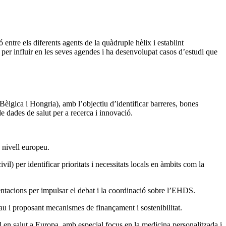
ntre els diferents agents de la quàdruple hèlix i establint
er influir en les seves agendes i ha desenvolupat casos d’estudi que
èlgica i Hongria), amb l’objectiu d’identificar barreres, bones
 dades de salut per a recerca i innovació.
a nivell europeu.
il) per identificar prioritats i necessitats locals en àmbits com la
entacions per impulsar el debat i la coordinació sobre l’EHDS.
lau i proposant mecanismes de finançament i sostenibilitat.
tal en salut a Europa, amb especial focus en la medicina personalitzada i