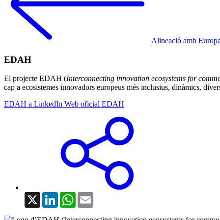
Alineació amb Europa 
EDAH
El projecte EDAH (
Interconnecting innovation ecosystems for comm
cap a ecosistemes innovadors europeus més inclusius, dinàmics, divers
EDAH a LinkedIn
Web oficial EDAH
X
LinkedIn
WhatsApp
Email