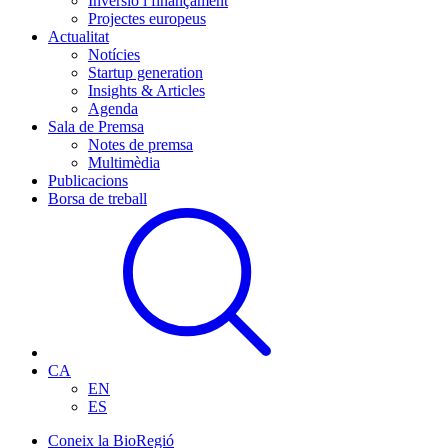
Inversió i finançament
Projectes europeus
Actualitat
Notícies
Startup generation
Insights & Articles
Agenda
Sala de Premsa
Notes de premsa
Multimèdia
Publicacions
Borsa de treball
CA
EN
ES
Coneix la BioRegió